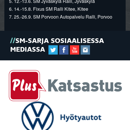
5. 12.-13.6. SM Jyväskylä Ralli, Jyväskylä
6. 14.-15.8. Fixus SM Ralli Kitee, Kitee
7. 25.-26.9. SM Porvoon Autopalvelu Ralli, Porvoo
SM-SARJA SOSIAALISESSA
MEDIASSA