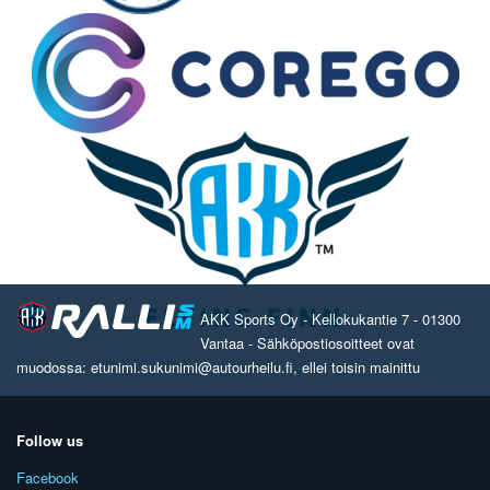
AKK Sports Oy - Kellokukantie 7 - 01300
Vantaa - Sähköpostiosoitteet ovat
muodossa: etunimi.sukunimi@autourheilu.fi, ellei toisin mainittu
Follow us
Facebook