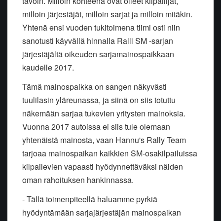
tavoin. Milloin kohteena ovat olleet kilpailijat,
milloin järjestäjät, milloin sarjat ja milloin mitäkin.
Yhtenä ensi vuoden tukitoimena tiimi osti niin
sanotusti käyvällä hinnalla Ralli SM -sarjan
järjestäjältä oikeuden sarjamainospaikkaan
kaudelle 2017.
Tämä mainospaikka on sangen näkyvästi
tuulilasin yläreunassa, ja siinä on siis totuttu
näkemään sarjaa tukevien yritysten mainoksia.
Vuonna 2017 autoissa ei siis tule olemaan
yhtenäistä mainosta, vaan Hannu's Rally Team
tarjoaa mainospaikan kaikkien SM-osakilpailuissa
kilpailevien vapaasti hyödynnettäväksi näiden
oman rahoituksen hankinnassa.
- Tällä toimenpiteellä haluamme pyrkiä
hyödyntämään sarjajärjestäjän mainospaikan