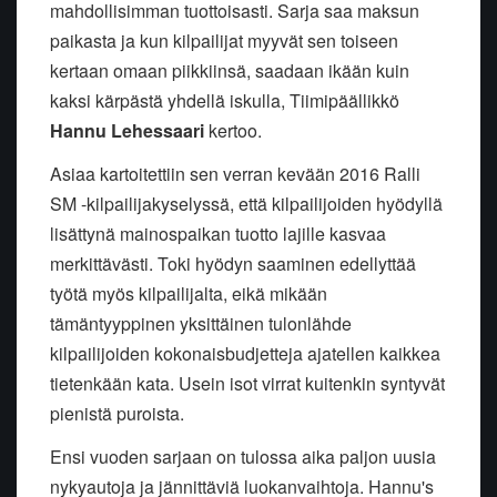
mahdollisimman tuottoisasti. Sarja saa maksun
paikasta ja kun kilpailijat myyvät sen toiseen
kertaan omaan piikkiinsä, saadaan ikään kuin
kaksi kärpästä yhdellä iskulla, Tiimipäällikkö
Hannu Lehessaari
kertoo.
Asiaa kartoitettiin sen verran kevään 2016 Ralli
SM -kilpailijakyselyssä, että kilpailijoiden hyödyllä
lisättynä mainospaikan tuotto lajille kasvaa
merkittävästi. Toki hyödyn saaminen edellyttää
työtä myös kilpailijalta, eikä mikään
tämäntyyppinen yksittäinen tulonlähde
kilpailijoiden kokonaisbudjetteja ajatellen kaikkea
tietenkään kata. Usein isot virrat kuitenkin syntyvät
pienistä puroista.
Ensi vuoden sarjaan on tulossa aika paljon uusia
nykyautoja ja jännittäviä luokanvaihtoja. Hannu's