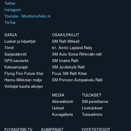
Twitter
Instagram
Youtube - Moottoriurheilu.tv
TikTok
SARJA
OSAKILPAILUT
Luokat ja kilpailijat
SM Ralli Mikkeli
Tiimit
61. Arctic Lapland Rally
Sarjasäännöt
SM Auto Sorsa Riihimäki-ralli
GPS-seuranta
SM Imatra Ralli
Katsastusajat
SM Jyväskylä Ralli
Flying Finn Future Star
Fixus SM Ralli Kitee
Hannu Mikkolan malja
SM Porvoon Autopalvelu Ralli
Voittajat kautta aikojen
MEDIA
TULOKSET
Akkreditointi
SM-pistetilanne
Uutiset
Livetulokset
Kuvagalleria
Tulosarkisto
FLYINGFINN.TV
KUMPPANIT
YHTEYSTIEDOT