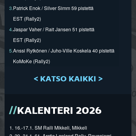
3.
Patrick Enok / Silver Simm 59 pistettä
EST (Rally2)
4.
Jaspar Vaher / Rait Jansen 51 pistettä
EST (Rally2)
5.
Anssi Rytkönen / Juho-Ville Koskela 40 pistettä
KoMoKe (Rally2)
< KATSO KAIKKI >
KALENTERI 2026
1. 16.-17.1. SM Ralli Mikkeli, Mikkeli
2. 29.-31.1. 61. Arctic Lapland Rally, Rovaniemi