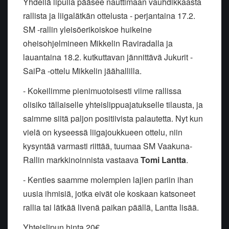
Yhdellä lipulla pääsee nauttimaan vauhdikkaasta
rallista ja liigalätkän ottelusta - perjantaina 17.2.
SM -rallin yleisöerikoiskoe huikeine
oheisohjelmineen Mikkelin Raviradalla ja
lauantaina 18.2. kutkuttavan jännittävä Jukurit -
SaiPa -ottelu Mikkelin jäähallilla.
- Kokeilimme pienimuotoisesti viime rallissa
olisiko tällaiselle yhteislippuajatukselle tilausta, ja
saimme siitä paljon positiivista palautetta. Nyt kun
vielä on kyseessä liigajoukkueen ottelu, niin
kysyntää varmasti riittää, tuumaa SM Vaakuna-
Rallin markkinoinnista vastaava
Tomi Lantta
.
- Kenties saamme molempien lajien pariin ihan
uusia ihmisiä, jotka eivät ole koskaan katsoneet
rallia tai lätkää livenä paikan päällä, Lantta lisää.
Yhteislipun hinta 20€,