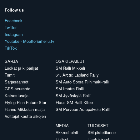
Follow us
Facebook
Twitter
Instagram
Youtube - Moottoriurheilu.tv
TikTok
SARJA
OSAKILPAILUT
Luokat ja kilpailijat
SM Ralli Mikkeli
Tiimit
61. Arctic Lapland Rally
Sarjasäännöt
SM Auto Sorsa Riihimäki-ralli
GPS-seuranta
SM Imatra Ralli
Katsastusajat
SM Jyväskylä Ralli
Flying Finn Future Star
Fixus SM Ralli Kitee
Hannu Mikkolan malja
SM Porvoon Autopalvelu Ralli
Voittajat kautta aikojen
MEDIA
TULOKSET
Akkreditointi
SM-pistetilanne
Uutiset
Livetulokset