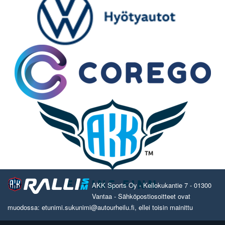
AKK Sports Oy - Kellokukantie 7 - 01300
Vantaa - Sähköpostiosoitteet ovat
muodossa: etunimi.sukunimi@autourheilu.fi, ellei toisin mainittu