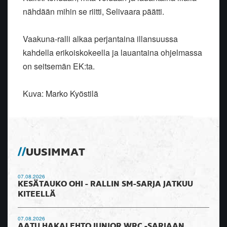
nähdään mihin se riitti, Selivaara päätti.
Vaakuna-ralli alkaa perjantaina illansuussa
kahdella erikoiskokeella ja lauantaina ohjelmassa
on seitsemän EK:ta.
Kuva: Marko Kyöstilä
UUSIMMAT
07.08.2026
KESÄTAUKO OHI - RALLIN SM-SARJA JATKUU
KITEELLÄ
07.08.2026
AATU HAKALEHTO JUNIOR WRC -SARJAAN