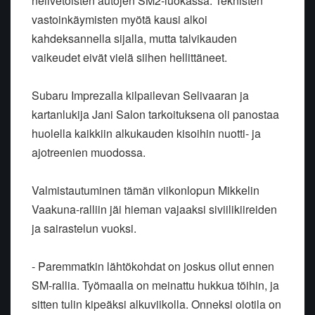
nelivetoisten autojen SM2-luokassa. Teknisten
vastoinkäymisten myötä kausi alkoi
kahdeksannella sijalla, mutta talvikauden
vaikeudet eivät vielä siihen hellittäneet.
Subaru Imprezalla kilpailevan Selivaaran ja
kartanlukija Jani Salon tarkoituksena oli panostaa
huolella kaikkiin alkukauden kisoihin nuotti- ja
ajotreenien muodossa.
Valmistautuminen tämän viikonlopun Mikkelin
Vaakuna-ralliin jäi hieman vajaaksi siviilikiireiden
ja sairastelun vuoksi.
- Paremmatkin lähtökohdat on joskus ollut ennen
SM-rallia. Työmaalla on meinattu hukkua töihin, ja
sitten tulin kipeäksi alkuviikolla. Onneksi olotila on