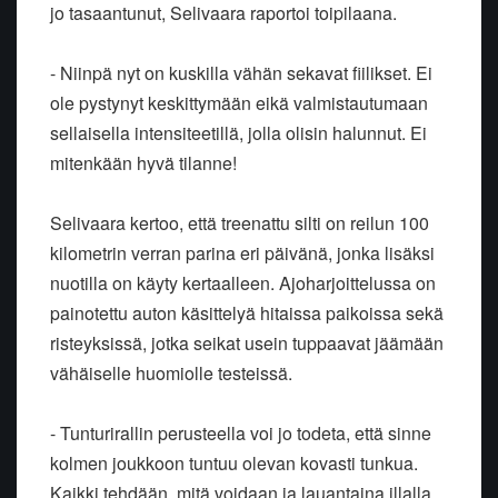
jo tasaantunut, Selivaara raportoi toipilaana.
- Niinpä nyt on kuskilla vähän sekavat fiilikset. Ei
ole pystynyt keskittymään eikä valmistautumaan
sellaisella intensiteetillä, jolla olisin halunnut. Ei
mitenkään hyvä tilanne!
Selivaara kertoo, että treenattu silti on reilun 100
kilometrin verran parina eri päivänä, jonka lisäksi
nuotilla on käyty kertaalleen. Ajoharjoittelussa on
painotettu auton käsittelyä hitaissa paikoissa sekä
risteyksissä, jotka seikat usein tuppaavat jäämään
vähäiselle huomiolle testeissä.
- Tunturirallin perusteella voi jo todeta, että sinne
kolmen joukkoon tuntuu olevan kovasti tunkua.
Kaikki tehdään, mitä voidaan ja lauantaina illalla