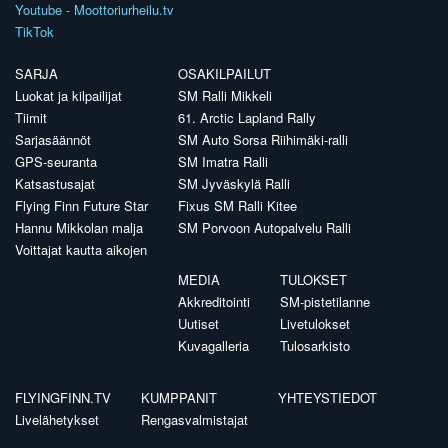
Youtube - Moottoriurheilu.tv
TikTok
SARJA
OSAKILPAILUT
Luokat ja kilpailijat
SM Ralli Mikkeli
Tiimit
61. Arctic Lapland Rally
Sarjasäännöt
SM Auto Sorsa Riihimäki-ralli
GPS-seuranta
SM Imatra Ralli
Katsastusajat
SM Jyväskylä Ralli
Flying Finn Future Star
Fixus SM Ralli Kitee
Hannu Mikkolan malja
SM Porvoon Autopalvelu Ralli
Voittajat kautta aikojen
MEDIA
TULOKSET
Akkreditointi
SM-pistetilanne
Uutiset
Livetulokset
Kuvagalleria
Tulosarkisto
FLYINGFINN.TV
KUMPPANIT
YHTEYSTIEDOT
Livelähetykset
Rengasvalmistajat