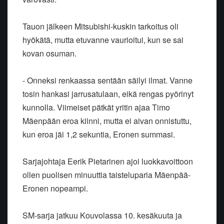
Tauon jälkeen Mitsubishi-kuskin tarkoitus oli
hyökätä, mutta etuvanne vaurioitui, kun se sai
kovan osuman.
- Onneksi renkaassa sentään säilyi ilmat. Vanne
tosin hankasi jarrusatulaan, eikä rengas pyörinyt
kunnolla. Viimeiset pätkät yritin ajaa Timo
Mäenpään eroa kiinni, mutta ei aivan onnistuttu,
kun eroa jäi 1,2 sekuntia, Eronen summasi.
Sarjajohtaja Eerik Pietarinen ajoi luokkavoittoon
ollen puolisen minuuttia taisteluparia Mäenpää-
Eronen nopeampi.
SM-sarja jatkuu Kouvolassa 10. kesäkuuta ja