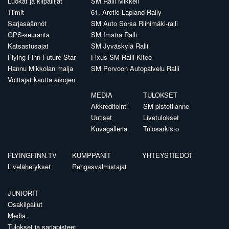
Luokat ja kilpailijat
SM Ralli Mikkeli
Tiimit
61. Arctic Lapland Rally
Sarjasäännöt
SM Auto Sorsa Riihimäki-ralli
GPS-seuranta
SM Imatra Ralli
Katsastusajat
SM Jyväskylä Ralli
Flying Finn Future Star
Fixus SM Ralli Kitee
Hannu Mikkolan malja
SM Porvoon Autopalvelu Ralli
Voittajat kautta aikojen
MEDIA
TULOKSET
Akkreditointi
SM-pistetilanne
Uutiset
Livetulokset
Kuvagalleria
Tulosarkisto
FLYINGFINN.TV
KUMPPANIT
YHTEYSTIEDOT
Livelähetykset
Rengasvalmistajat
JUNIORIT
Osakilpailut
Media
Tulokset ja sarjapisteet