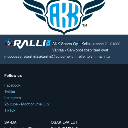
AKK Sports Oy - Kellokukantie 7 - 01300
Vantaa - Sähköpostiosoitteet ovat
muodossa: etunimi.sukunimi@autourheilu.fi, ellei toisin mainittu
Follow us
Facebook
Twitter
Instagram
Youtube - Moottoriurheilu.tv
TikTok
SARJA
OSAKILPAILUT