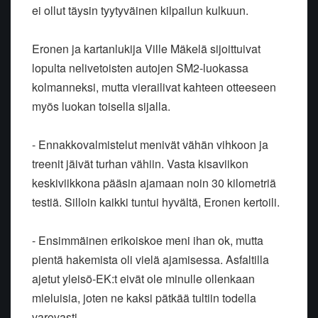
ei ollut täysin tyytyväinen kilpailun kulkuun.
Eronen ja kartanlukija Ville Mäkelä sijoittuivat
lopulta nelivetoisten autojen SM2-luokassa
kolmanneksi, mutta vierailivat kahteen otteeseen
myös luokan toisella sijalla.
- Ennakkovalmistelut menivät vähän vihkoon ja
treenit jäivät turhan vähiin. Vasta kisaviikon
keskiviikkona pääsin ajamaan noin 30 kilometriä
testiä. Silloin kaikki tuntui hyvältä, Eronen kertoili.
- Ensimmäinen erikoiskoe meni ihan ok, mutta
pientä hakemista oli vielä ajamisessa. Asfaltilla
ajetut yleisö-EK:t eivät ole minulle ollenkaan
mieluisia, joten ne kaksi pätkää tultiin todella
varovasti.