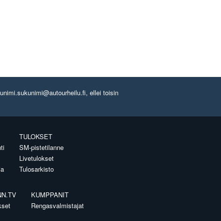
imi.sukunimi@autourheilu.fi, ellei toisin
TULOKSET
ti
SM-pistetilanne
Livetulokset
ia
Tulosarkisto
NN.TV
KUMPPANIT
kset
Rengasvalmistajat