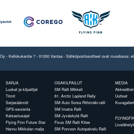
y - Kellokukantie 7 - 01300 Vantaa - Sähköpostiosoitteet ovat muodossa: etun
SARJA
OSAKILPAILUT
MEDIA
Luokat ja kilpailijat
SM Ralli Mikkeli
Akkreditoin
Tiimit
61. Arctic Lapland Rally
Uutiset
Sarjasäännöt
SM Auto Sorsa Riihimäki-ralli
Kuvagaller
GPS-seuranta
SM Imatra Ralli
Katsastusajat
SM Jyväskylä Ralli
FLYINGFI
Flying Finn Future Star
Fixus SM Ralli Kitee
Livelähety
Hannu Mikkolan malja
SM Porvoon Autopalvelu Ralli