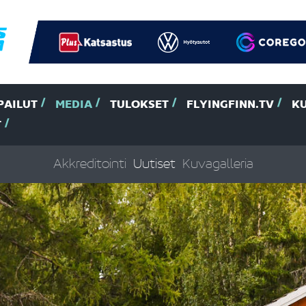
PAILUT
MEDIA
TULOKSET
FLYINGFINN.TV
K
T
Akkreditointi
Uutiset
Kuvagalleria