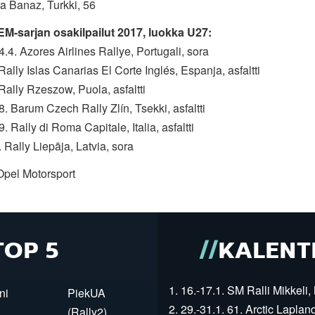
a Banaz, Turkki, 56
 EM-sarjan osakilpailut 2017, luokka U27:
4.4. Azores Airlines Rallye, Portugali, sora
 Rally Islas Canarias El Corte Inglés, Espanja, asfaltti
 Rally Rzeszow, Puola, asfaltti
8. Barum Czech Rally Zlín, Tsekki, asfaltti
9. Rally di Roma Capitale, Italia, asfaltti
. Rally Liepāja, Latvia, sora
Opel Motorsport
TOP 5
KALENT
1. 16.-17.1. SM Ralli Mikkeli, 
ni
PiekUA
2. 29.-31.1. 61. Arctic Laplan
(Rally2)