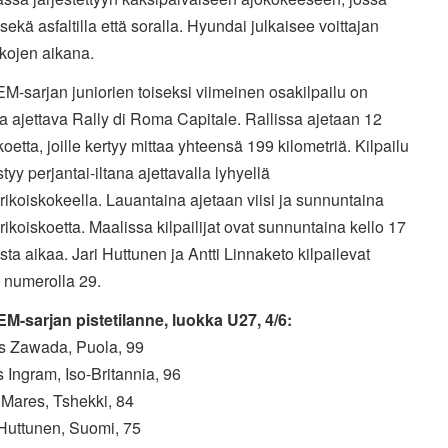
n sekä asfaltilla että soralla. Hyundai julkaisee voittajan
kkojen aikana.
EM-sarjan juniorien toiseksi viimeinen osakilpailu on
lla ajettava Rally di Roma Capitale. Rallissa ajetaan 12
koetta, joille kertyy mittaa yhteensä 199 kilometriä. Kilpailu
tyy perjantai-iltana ajettavalla lyhyellä
rikoiskokeella. Lauantaina ajetaan viisi ja sunnuntaina
rikoiskoetta. Maalissa kilpailijat ovat sunnuntaina kello 17
ista aikaa. Jari Huttunen ja Antti Linnaketo kilpailevat
a numerolla 29.
 EM-sarjan pistetilanne, luokka U27, 4/6:
ks Zawada, Puola, 99
s Ingram, Iso-Britannia, 96
p Mares, Tshekki, 84
 Huttunen, Suomi, 75