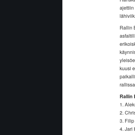
ajettii
lähivii
Rallin 
asfalti
erikois
käynnis
yleisöe
kuusi e
paikall
ralliss
Rallin
1. Ale
2. Chri
3. Fili
4. Jari