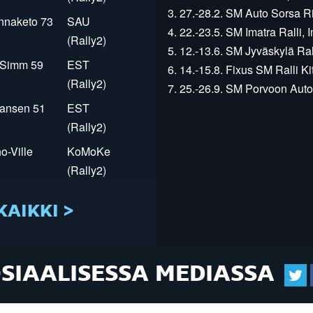
3. 27.-28.2. SM Auto Sorsa Rii
innaketo 73
SAU
4. 22.-23.5. SM Imatra Ralli, I
(Rally2)
5. 12.-13.6. SM Jyväskylä Rall
r Simm 59
EST
6. 14.-15.8. Fixus SM Ralli Kit
(Rally2)
7. 25.-26.9. SM Porvoon Autop
Jansen 51
EST
(Rally2)
o-Ville
KoMoKe
(Rally2)
KAIKKI >
OSIAALISESSA MEDIASSA