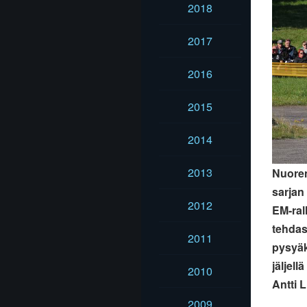
2018
2017
2016
2015
2014
2013
Nuoren
sarjan
2012
EM-ral
tehdask
2011
pysyäk
jäljell
2010
Antti 
2009