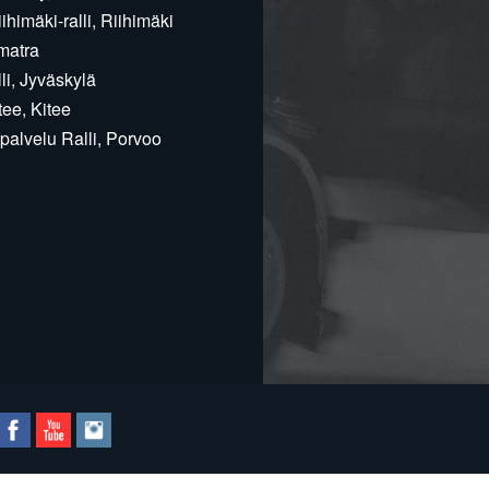
himäki-ralli, Riihimäki
matra
i, Jyväskylä
ee, Kitee
alvelu Ralli, Porvoo