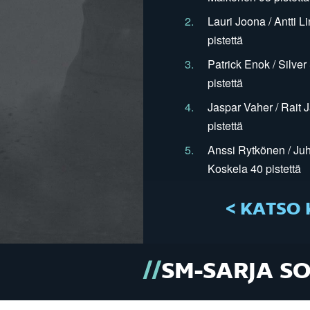
2.
Lauri Joona / Antti L
pistettä
3.
Patrick Enok / Silve
pistettä
4.
Jaspar Vaher / Rait 
pistettä
5.
Anssi Rytkönen / Juh
Koskela 40 pistettä
< KATSO 
SM-SARJA S