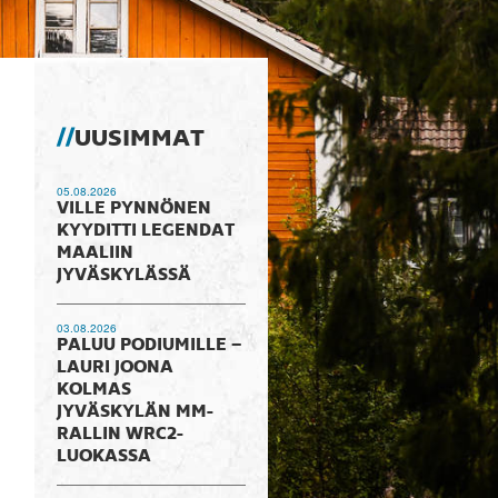
UUSIMMAT
05.08.2026
VILLE PYNNÖNEN
KYYDITTI LEGENDAT
MAALIIN
JYVÄSKYLÄSSÄ
03.08.2026
PALUU PODIUMILLE –
LAURI JOONA
KOLMAS
JYVÄSKYLÄN MM-
RALLIN WRC2-
LUOKASSA