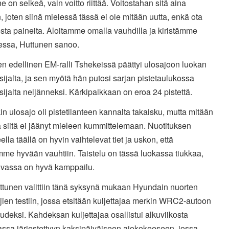
ne on selkeä, vain voitto riittää. Voitostahan sitä aina
, joten siinä mielessä tässä ei ole mitään uutta, enkä ota
esta paineita. Aloitamme omalla vauhdilla ja kiristämme
taessa, Huttunen sanoo.
n edellinen EM-ralli Tshekeissä päättyi ulosajoon luokan
ijalta, ja sen myötä hän putosi sarjan pistetaulukossa
ijalta neljänneksi. Kärkipaikkaan on eroa 24 pistettä.
in ulosajo oli pistetilanteen kannalta takaisku, mutta mitään
 siitä ei jäänyt mieleen kummittelemaan. Nuotituksen
ella täällä on hyvin vaihtelevat tiet ja uskon, että
me hyvään vauhtiin. Taistelu on tässä luokassa tiukkaa,
luvassa on hyvä kamppailu.
uttunen valittiin tänä syksynä mukaan Hyundain nuorten
ajien testiin, jossa etsitään kuljettajaa merkin WRC2-autoon
udeksi. Kahdeksan kuljettajaa osallistui alkuviikosta
ssa järjestettyyn kaksipäiväiseen ajokokeeseen, jossa