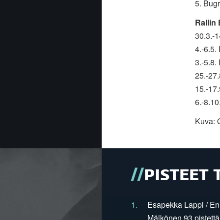
5. Bugr
Rallin
30.3.-1
4.-6.5.
3.-5.8.
25.-27.
15.-17.
6.-8.10
Kuva: 
PISTEET 
1.
Esapekka Lappi / En
Mälkönen 93 pistettä