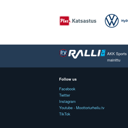
AKK Sports O
mainittu
Follow us
Facebook
Twitter
Instagram
Youtube - Moottoriurheilu.tv
TikTok