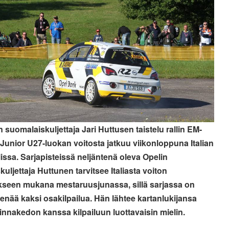
 suomalaiskuljettaja Jari Huttusen taistelu rallin EM-
 Junior U27-luokan voitosta jatkuu viikonloppuna Italian
lissa. Sarjapisteissä neljäntenä oleva Opelin
uljettaja Huttunen tarvitsee Italiasta voiton
seen mukana mestaruusjunassa, sillä sarjassa on
ä enää kaksi osakilpailua. Hän lähtee kartanlukijansa
Linnakedon kanssa kilpailuun luottavaisin mielin.