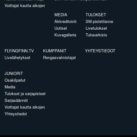
Voittajat kautta aikojen
MEDIA
TULOKSET
Akkreditointi
SM-pistetilanne
Uutiset
Livetulokset
Kuvagalleria
Tulosarkisto
FLYINGFINN.TV
KUMPPANIT
YHTEYSTIEDOT
Livelähetykset
Rengasvalmistajat
JUNIORIT
Osakilpailut
Media
Tulokset ja sarjapisteet
Sarjasäännöt
Voittajat kautta aikojen
Yhteystiedot