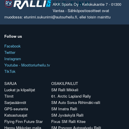
AKK Sports Oy - Kellokukantie 7 - 01300
Vantaa - Sähköpostiosoitteet ovat
muodossa: etunimi.sukunimi@autourheilu.fi, ellei toisin mainittu
Follow us
Facebook
Twitter
Instagram
Youtube - Moottoriurheilu.tv
TikTok
SARJA
OSAKILPAILUT
Luokat ja kilpailijat
SM Ralli Mikkeli
Tiimit
61. Arctic Lapland Rally
Sarjasäännöt
SM Auto Sorsa Riihimäki-ralli
GPS-seuranta
SM Imatra Ralli
Katsastusajat
SM Jyväskylä Ralli
Flying Finn Future Star
Fixus SM Ralli Kitee
Hannu Mikkolan malja
SM Porvoon Autopalvelu Ralli