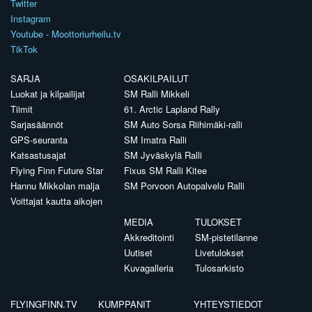
Twitter
Instagram
Youtube - Moottoriurheilu.tv
TikTok
SARJA
OSAKILPAILUT
Luokat ja kilpailijat
SM Ralli Mikkeli
Tiimit
61. Arctic Lapland Rally
Sarjasäännöt
SM Auto Sorsa Riihimäki-ralli
GPS-seuranta
SM Imatra Ralli
Katsastusajat
SM Jyväskylä Ralli
Flying Finn Future Star
Fixus SM Ralli Kitee
Hannu Mikkolan malja
SM Porvoon Autopalvelu Ralli
Voittajat kautta aikojen
MEDIA
TULOKSET
Akkreditointi
SM-pistetilanne
Uutiset
Livetulokset
Kuvagalleria
Tulosarkisto
FLYINGFINN.TV
KUMPPANIT
YHTEYSTIEDOT