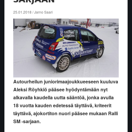
25.01.2018 / Jarno Saari
Autourheilun juniorimaajoukkueeseen kuuluva
Aleksi Röyhkiö pääsee hyödyntämään nyt
alkavalla kaudella uutta sääntöä, jonka avulla
18 vuotta kauden edetessä täyttävä, kriteerit
täyttävä, ajokortiton nuori pääsee mukaan Ralli
SM -sarjaan.