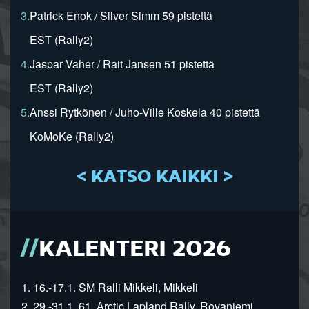
3.
Patrick Enok / Silver Simm 59 pistettä
EST (Rally2)
4.
Jaspar Vaher / Rait Jansen 51 pistettä
EST (Rally2)
5.
Anssi Rytkönen / Juho-Ville Koskela 40 pistettä
KoMoKe (Rally2)
< KATSO KAIKKI >
KALENTERI 2026
1. 16.-17.1. SM Ralli Mikkeli, Mikkeli
2. 29.-31.1. 61. Arctic Lapland Rally, Rovaniemi