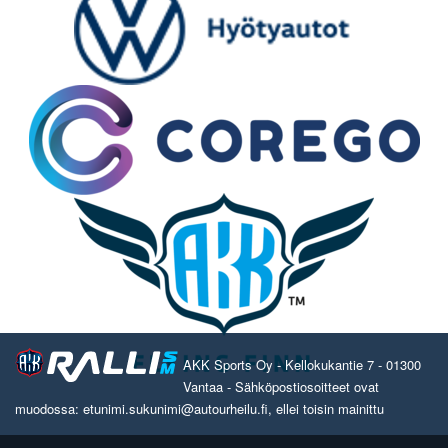
AKK Sports Oy - Kellokukantie 7 - 01300
Vantaa - Sähköpostiosoitteet ovat
muodossa: etunimi.sukunimi@autourheilu.fi, ellei toisin mainittu