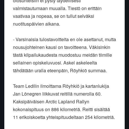
olosuhteisiin ei pysty täydellisesti
valmistautumaan muualla. Tiestö on erittäin
vaativaa ja nopeaa, se on tullut selväksi
nuotituspäivien aikana.
- Varsinaisia tulostavoitteita en ole asettanut, mutta
nousujohteinen kausi on tavoitteena. Väkisinkin
tästä kilpailukaudesta muodostuu meidän tiimille
sellainen opiskeluvuosi. Askel askeleelta
tähdätään uralla eteenpäin, Röyhkiö summaa.
Team Ledilin ilmoittama Röyhkiö ja kartanlukija
Jan Lönegren liikkuvat reitillä numerolla 60.
Kaksipäiväisen Arctic Lapland Rallyn
kokonaispituus on 886 kilometriä. Reitti sisältää
11 erikoiskoetta yhteispituudeltaan 254 kilometriä.