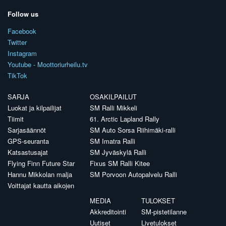
Follow us
Facebook
Twitter
Instagram
Youtube - Moottoriurheilu.tv
TikTok
SARJA
OSAKILPAILUT
Luokat ja kilpailijat
SM Ralli Mikkeli
Tiimit
61. Arctic Lapland Rally
Sarjasäännöt
SM Auto Sorsa Riihimäki-ralli
GPS-seuranta
SM Imatra Ralli
Katsastusajat
SM Jyväskylä Ralli
Flying Finn Future Star
Fixus SM Ralli Kitee
Hannu Mikkolan malja
SM Porvoon Autopalvelu Ralli
Voittajat kautta aikojen
MEDIA
TULOKSET
Akkreditointi
SM-pistetilanne
Uutiset
Livetulokset