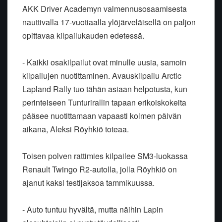
AKK Driver Academyn valmennusosaamisesta
nauttivalla 17-vuotiaalla ylöjärveläisellä on paljon
opittavaa kilpailukauden edetessä.
- Kaikki osakilpailut ovat minulle uusia, samoin
kilpailujen nuotittaminen. Avauskilpailu Arctic
Lapland Rally tuo tähän asiaan helpotusta, kun
perinteiseen Tunturirallin tapaan erikoiskokeita
pääsee nuotittamaan vapaasti kolmen päivän
aikana, Aleksi Röyhkiö toteaa.
Toisen polven rattimies kilpailee SM3-luokassa
Renault Twingo R2-autolla, jolla Röyhkiö on
ajanut kaksi testijaksoa tammikuussa.
- Auto tuntuu hyvältä, mutta näihin Lapin