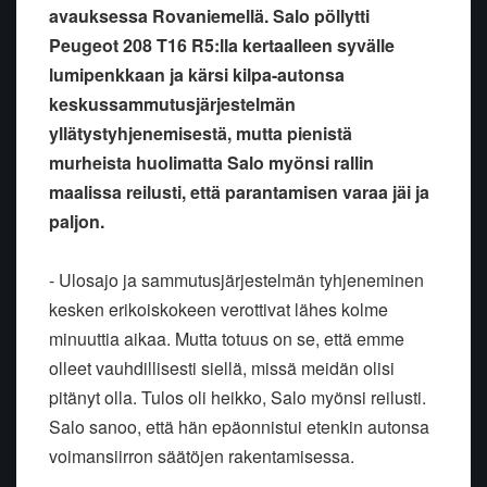
avauksessa Rovaniemellä. Salo pöllytti
Peugeot 208 T16 R5:lla kertaalleen syvälle
lumipenkkaan ja kärsi kilpa-autonsa
keskussammutusjärjestelmän
yllätystyhjenemisestä, mutta pienistä
murheista huolimatta Salo myönsi rallin
maalissa reilusti, että parantamisen varaa jäi ja
paljon.
- Ulosajo ja sammutusjärjestelmän tyhjeneminen
kesken erikoiskokeen verottivat lähes kolme
minuuttia aikaa. Mutta totuus on se, että emme
olleet vauhdillisesti siellä, missä meidän olisi
pitänyt olla. Tulos oli heikko, Salo myönsi reilusti.
Salo sanoo, että hän epäonnistui etenkin autonsa
voimansiirron säätöjen rakentamisessa.