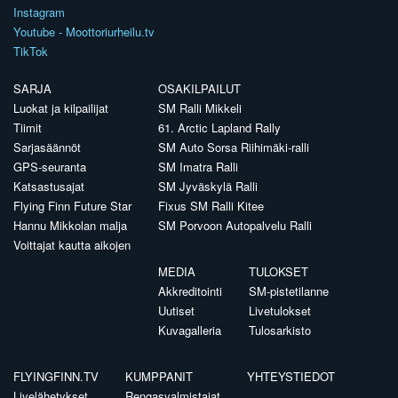
Instagram
Youtube - Moottoriurheilu.tv
TikTok
SARJA
OSAKILPAILUT
Luokat ja kilpailijat
SM Ralli Mikkeli
Tiimit
61. Arctic Lapland Rally
Sarjasäännöt
SM Auto Sorsa Riihimäki-ralli
GPS-seuranta
SM Imatra Ralli
Katsastusajat
SM Jyväskylä Ralli
Flying Finn Future Star
Fixus SM Ralli Kitee
Hannu Mikkolan malja
SM Porvoon Autopalvelu Ralli
Voittajat kautta aikojen
MEDIA
TULOKSET
Akkreditointi
SM-pistetilanne
Uutiset
Livetulokset
Kuvagalleria
Tulosarkisto
FLYINGFINN.TV
KUMPPANIT
YHTEYSTIEDOT
Livelähetykset
Rengasvalmistajat