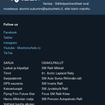
Vantaa - Sähköpostiosoitteet ovat
muodossa: etunimi.sukunimi@autourheilu.fi, ellei toisin mainittu
Follow us
Facebook
Twitter
Instagram
Youtube - Moottoriurheilu.tv
TikTok
SARJA
OSAKILPAILUT
Luokat ja kilpailijat
SM Ralli Mikkeli
Tiimit
61. Arctic Lapland Rally
Sarjasäännöt
SM Auto Sorsa Riihimäki-ralli
GPS-seuranta
SM Imatra Ralli
Katsastusajat
SM Jyväskylä Ralli
Flying Finn Future Star
Fixus SM Ralli Kitee
Hannu Mikkolan malja
SM Porvoon Autopalvelu Ralli
Voittajat kautta aikojen