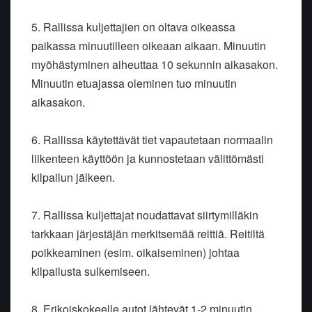
5. Rallissa kuljettajien on oltava oikeassa
paikassa minuutilleen oikeaan aikaan. Minuutin
myöhästyminen aiheuttaa 10 sekunnin aikasakon.
Minuutin etuajassa oleminen tuo minuutin
aikasakon.
6. Rallissa käytettävät tiet vapautetaan normaalin
liikenteen käyttöön ja kunnostetaan välittömästi
kilpailun jälkeen.
7. Rallissa kuljettajat noudattavat siirtymilläkin
tarkkaan järjestäjän merkitsemää reittiä. Reitiltä
poikkeaminen (esim. oikaiseminen) johtaa
kilpailusta sulkemiseen.
8. Erikoiskokeelle autot lähtevät 1-2 minuutin