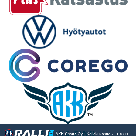
AKK Sports Oy - Kellokukantie 7 - 01300