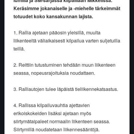
lumilla ja SM-sarjassa kilpaillaan Mikkelissä.
Keräsimme jokanaiselle ja -miehelle tärkeimmät
totuudet koko kansakunnan lajista.
1. Rallia ajetaan pääosin yleisillä, muulta
liikenteeltä väliaikaisesti kilpailua varten suljetuilla
teillä.
2. Reittiin tutustuminen tehdään muun liikenteen
seassa, nopeusrajoituksia noudattaen.
3. Ralliautojen tulee läpäistä tieliikennekatsastus.
4. Rallissa kilpailuvauhtia ajettavien
erikoiskokeiden lisäksi ajetaan myös
siirtymätaipaleet normaalin liikenteen seassa.
Siirtymillä noudatetaan liikennesääntöjä.