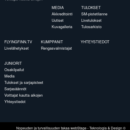
MEDIA
TULOKSET
Akkreditointi
SM-pistetilanne
Uutiset
Livetulokset
Kuvagalleria
Tulosarkisto
FLYINGFINN.TV
KUMPPANIT
YHTEYSTIEDOT
Livelähetykset
Rengasvalmistajat
JUNIORIT
Osakilpailut
Media
Tulokset ja sarjapisteet
Sarjasäännöt
Voittajat kautta aikojen
Yhteystiedot
Nopeuden ja turvallisuuden takaa
webStage
- Teknologia & Design ©