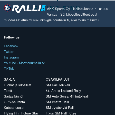
AKK Sports Oy - Kellokukantie 7 - 01300
Vantaa - Sähköpostiosoitteet ovat
muodossa: etunimi.sukunimi@autourheilu.fi, ellei toisin mainittu
Follow us
Facebook
Twitter
Instagram
Youtube - Moottoriurheilu.tv
TikTok
SARJA
OSAKILPAILUT
Luokat ja kilpailijat
SM Ralli Mikkeli
Tiimit
61. Arctic Lapland Rally
Sarjasäännöt
SM Auto Sorsa Riihimäki-ralli
GPS-seuranta
SM Imatra Ralli
Katsastusajat
SM Jyväskylä Ralli
Flying Finn Future Star
Fixus SM Ralli Kitee