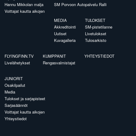
Hannu Mikkolan malja
SM Porvoon Autopalvelu Ralli
Voittajat kautta aikojen
MEDIA
TULOKSET
Akkreditointi
SM-pistetilanne
Uutiset
Livetulokset
Kuvagalleria
Tulosarkisto
FLYINGFINN.TV
KUMPPANIT
YHTEYSTIEDOT
Livelähetykset
Rengasvalmistajat
JUNIORIT
Osakilpailut
Media
Tulokset ja sarjapisteet
Sarjasäännöt
Voittajat kautta aikojen
Yhteystiedot