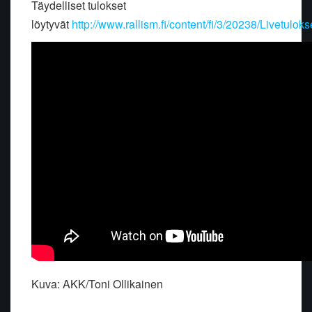
Täydelliset tulokset
löytyvät
http://www.rallism.fi/content/fi/3/20238/Livetuloks
Kuva: AKK/Toni Ollikainen