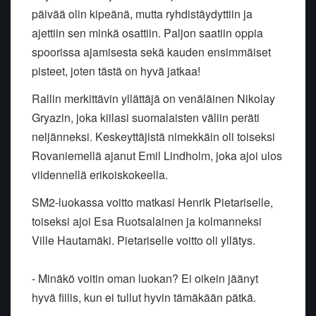
päivää olin kipeänä, mutta ryhdistäydyttiin ja
ajettiin sen minkä osattiin. Paljon saatiin oppia
spoorissa ajamisesta sekä kauden ensimmäiset
pisteet, joten tästä on hyvä jatkaa!
Rallin merkittävin yllättäjä on venäläinen Nikolay
Gryazin, joka kiilasi suomalaisten väliin peräti
neljänneksi. Keskeyttäjistä nimekkäin oli toiseksi
Rovaniemellä ajanut Emil Lindholm, joka ajoi ulos
viidennellä erikoiskokeella.
SM2-luokassa voitto matkasi Henrik Pietariselle,
toiseksi ajoi Esa Ruotsalainen ja kolmanneksi
Ville Hautamäki. Pietariselle voitto oli yllätys.
- Minäkö voitin oman luokan? Ei oikein jäänyt
hyvä fiilis, kun ei tullut hyvin tämäkään pätkä.