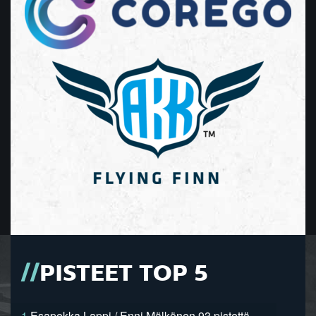
PISTEET TOP 5
1.
Esapekka Lappi / Enni Mälkönen 93 pistettä