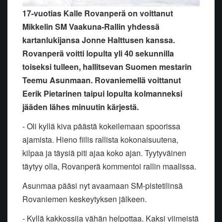
17-vuotias Kalle Rovanperä on voittanut
Mikkelin SM Vaakuna-Rallin yhdessä
kartanlukijansa Jonne Halttusen kanssa.
Rovanperä voitti lopulta yli 40 sekunnilla
toiseksi tulleen, hallitsevan Suomen mestarin
Teemu Asunmaan. Rovaniemellä voittanut
Eerik Pietarinen taipui lopulta kolmanneksi
jääden lähes minuutin kärjestä.
- Oli kyllä kiva päästä kokeilemaan spoorissa
ajamista. Hieno fiilis rallista kokonaisuutena,
kilpaa ja täysiä piti ajaa koko ajan. Tyytyväinen
täytyy olla, Rovanperä kommentoi rallin maalissa.
Asunmaa pääsi nyt avaamaan SM-pistetilinsä
Rovaniemen keskeytyksen jälkeen.
- Kyllä kakkossija vähän helpottaa. Kaksi viimeistä