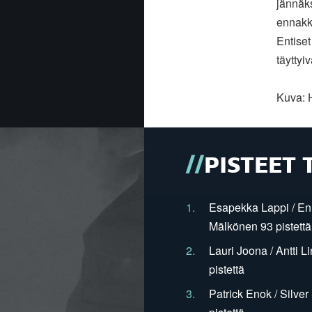
jännäks
ennakko
Entiset
täyttyi
Kuva:
PISTEET 
1.
Esapekka Lappi / En
Mälkönen 93 pistettä
2.
Lauri Joona / Antti L
pistettä
3.
Patrick Enok / Silve