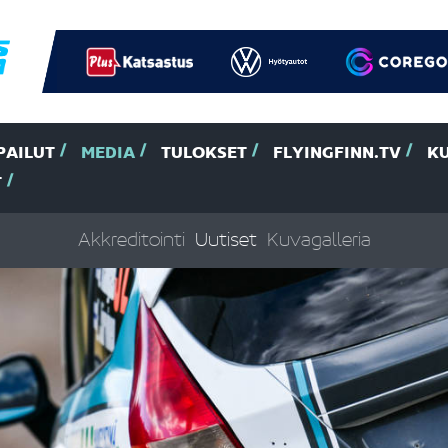
PAILUT
MEDIA
TULOKSET
FLYINGFINN.TV
K
T
Akkreditointi
Uutiset
Kuvagalleria