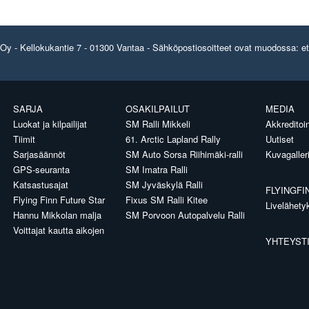
y - Kellokukantie 7 - 01300 Vantaa - Sähköpostiosoitteet ovat muodossa: etun
SARJA
OSAKILPAILUT
MEDIA
Luokat ja kilpailijat
SM Ralli Mikkeli
Akkreditoin
Tiimit
61. Arctic Lapland Rally
Uutiset
Sarjasäännöt
SM Auto Sorsa Riihimäki-ralli
Kuvagaller
GPS-seuranta
SM Imatra Ralli
Katsastusajat
SM Jyväskylä Ralli
FLYINGFI
Flying Finn Future Star
Fixus SM Ralli Kitee
Livelähety
Hannu Mikkolan malja
SM Porvoon Autopalvelu Ralli
Voittajat kautta aikojen
YHTEYST