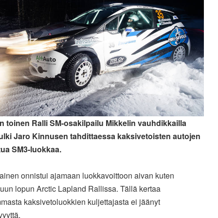
 toinen Ralli SM-osakilpailu Mikkelin vauhdikkailla
 kulki Jaro Kinnusen tahdittaessa kaksivetoisten autojen
tua SM3-luokkaa.
ainen onnistui ajamaan luokkavoittoon aivan kuten
un lopun Arctic Lapland Rallissa. Tällä kertaa
asta kaksivetoluokkien kuljettajasta ei jäänyt
yyttä.