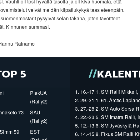
i. Vauhti oli tosi hyvällä tasolla ja oli kiva huomata, että
valmistelut veivät meidän kilpailukykyä taas eteenpäin.
 suomenmestarit pysyivät selän takana, joten tavoitteet
vät, Kinnunen summasi.
 Hannu Rainamo
TOP 5
KALENT
1. 16.-17.1. SM Ralli Mikkeli, 
ni
PiekUA
2. 29.-31.1. 61. Arctic Laplan
(Rally2)
3. 27.-28.2. SM Auto Sorsa Rii
innaketo 73
SAU
4. 22.-23.5. SM Imatra Ralli, I
(Rally2)
5. 12.-13.6. SM Jyväskylä Rall
r Simm 59
EST
6. 14.-15.8. Fixus SM Ralli Kit