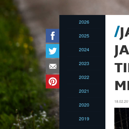
2026
J
2025
J
2024
2023
T
2022
M
2021
18.02.201
2020
2019