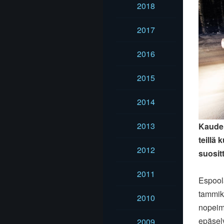
2018
2017
2016
2015
2014
2013
Kauden
teillä
2012
suosit
2011
Espool
tammiku
2010
nopeimm
epäselv
2009