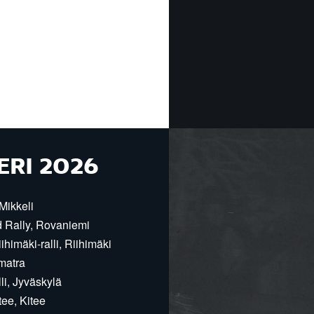
ERI 2026
Mikkeli
d Rally, Rovaniemi
himäki-ralli, Riihimäki
matra
i, Jyväskylä
ee, Kitee