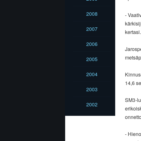
2008
- Vaati
kärkisi
2007
kertasi.
2006
Jarospe
metsäpä
2005
2004
Kinnuse
14,6 s
2003
SM3-luo
2002
erikois
onnett
- Hieno