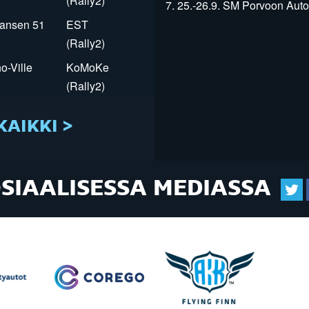
(Rally2)
7. 25.-26.9. SM Porvoon Autop
Jansen 51
EST
(Rally2)
o-Ville
KoMoKe
(Rally2)
KAIKKI >
OSIAALISESSA MEDIASSA