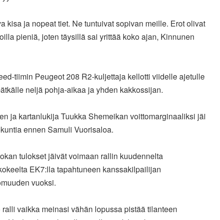
va kisa ja nopeat tiet. Ne tuntuivat sopivan meille. Erot olivat
joilla pieniä, joten täysillä sai yrittää koko ajan, Kinnunen
ed-tiimin Peugeot 208 R2-kuljettaja kellotti viidelle ajetulle
tkälle neljä pohja-aikaa ja yhden kakkossijan.
n ja kartanlukija Tuukka Shemeikan voittomarginaaliksi jäi
ekuntia ennen Samuli Vuorisaloa.
kan tulokset jäivät voimaan rallin kuudennelta
kokeelta EK7:lla tapahtuneen kanssakilpailijan
omuuden vuoksi.
 ralli vaikka meinasi vähän lopussa pistää tilanteen