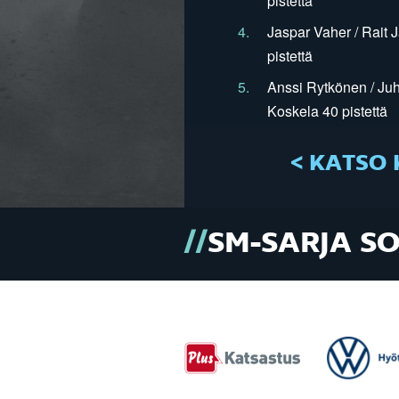
pistettä
4.
Jaspar Vaher / Rait 
pistettä
5.
Anssi Rytkönen / Juh
Koskela 40 pistettä
< KATSO 
SM-SARJA S