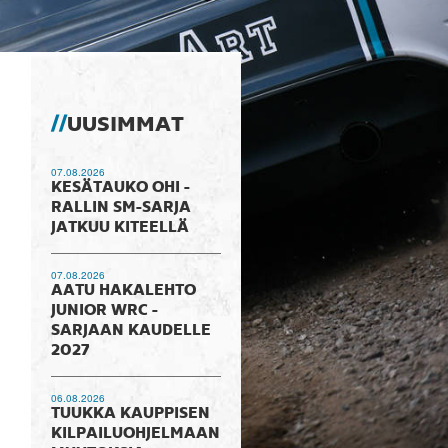
UUSIMMAT
07.08.2026
KESÄTAUKO OHI -
RALLIN SM-SARJA
JATKUU KITEELLÄ
07.08.2026
AATU HAKALEHTO
JUNIOR WRC -
SARJAAN KAUDELLE
2027
06.08.2026
TUUKKA KAUPPISEN
KILPAILUOHJELMAAN