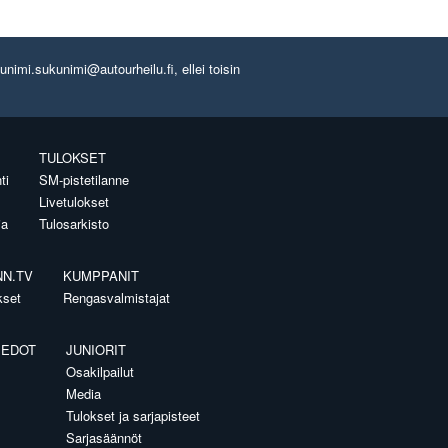
imi.sukunimi@autourheilu.fi, ellei toisin
TULOKSET
ti
SM-pistetilanne
Livetulokset
ia
Tulosarkisto
NN.TV
KUMPPANIT
kset
Rengasvalmistajat
IEDOT
JUNIORIT
Osakilpailut
Media
Tulokset ja sarjapisteet
Sarjasäännöt