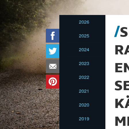
2026
S
2025
R
2024
2023
E
2022
S
2021
K
2020
M
2019