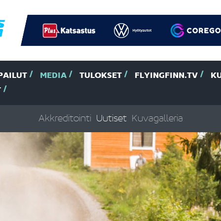
PAILUT
MEDIA
TULOKSET
FLYINGFINN.TV
K
T
Akkreditointi
Uutiset
Kuvagalleria