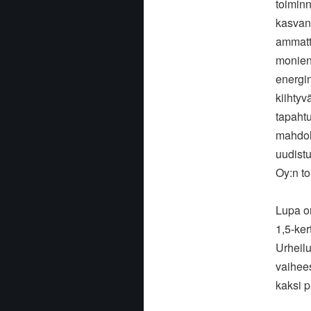
toimin
kasvanu
ammatt
monien 
energi
kiihtyv
tapaht
mahdoll
uudistu
Oy:n to
Lupa on
1,5-ker
Urheilu
vaihees
kaksi p