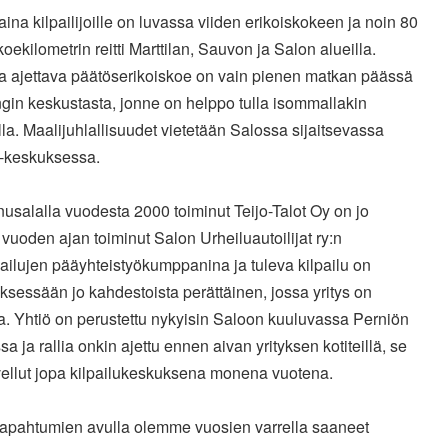
ina kilpailijoille on luvassa viiden erikoiskokeen ja noin 80
koekilometrin reitti Marttilan, Sauvon ja Salon alueilla.
a ajettava päätöserikoiskoe on vain pienen matkan päässä
gin keskustasta, jonne on helppo tulla isommallakin
la. Maalijuhlallisuudet vietetään Salossa sijaitsevassa
-keskuksessa.
salalla vuodesta 2000 toiminut Teijo-Talot Oy on jo
uoden ajan toiminut Salon Urheiluautoilijat ry:n
lpailujen pääyhteistyökumppanina ja tuleva kilpailu on
yksessään jo kahdestoista perättäinen, jossa yritys on
. Yhtiö on perustettu nykyisin Saloon kuuluvassa Perniön
a ja rallia onkin ajettu ennen aivan yrityksen kotiteillä, se
vellut jopa kilpailukeskuksena monena vuotena.
itapahtumien avulla olemme vuosien varrella saaneet