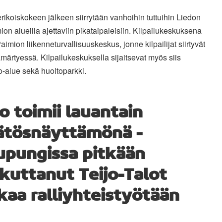
rikoiskokeen jälkeen siirrytään vanhoihin tuttuihin Liedon
ion alueilla ajettaviin pikataipaleisiin. Kilpailukeskuksena
Paimion liikenneturvallisuuskeskus, jonne kilpailijat siirtyvät
ämärtyessä. Kilpailukeskuksella sijaitsevat myös siis
-alue sekä huoltoparkki.
o toimii lauantain
ätösnäyttämönä -
upungissa pitkään
kuttanut Teijo-Talot
kaa ralliyhteistyötään