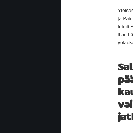
Yleisöe
ja Paim
toimii 
illan h
yötauko
Sal
pä
ka
vai
jat