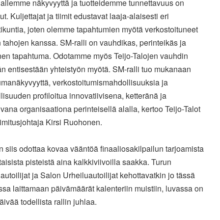
nallemme näkyvyyttä ja tuotteidemme tunnettavuus on
t. Kuljettajat ja tiimit edustavat laaja-alaisesti eri
ikuntia, joten olemme tapahtumien myötä verkostoituneet
tahojen kanssa. SM-ralli on vauhdikas, perinteikäs ja
nen tapahtuma. Odotamme myös Teijo-Talojen vauhdin
än entisestään yhteistyön myötä. SM-ralli tuo mukanaan
umanäkyvyyttä, verkostoitumismahdollisuuksia ja
isuuden profiloitua innovatiivisena, ketteränä ja
vana organisaationa perinteisellä alalla, kertoo Teijo-Talot
imitusjohtaja Kirsi Ruohonen.
 siis odottaa kovaa vääntöä finaaliosakilpailun tarjoamista
taisista pisteistä aina kalkkiviivoilla saakka. Turun
autoilijat ja Salon Urheiluautoilijat kehottavatkin jo tässä
sa laittamaan päivämäärät kalenteriin muistiin, luvassa on
äivää todellista rallin juhlaa.