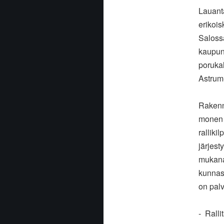
Lauanta
erikois
Saloss
kaupun
porukal
Astrum
Rakennu
monen v
ralliki
järjest
mukana
kunnass
on pal
- Rall