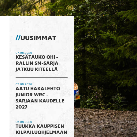
UUSIMMAT
07.08.2026
KESÄTAUKO OHI -
RALLIN SM-SARJA
JATKUU KITEELLÄ
07.08.2026
AATU HAKALEHTO
JUNIOR WRC -
SARJAAN KAUDELLE
2027
06.08.2026
TUUKKA KAUPPISEN
KILPAILUOHJELMAAN