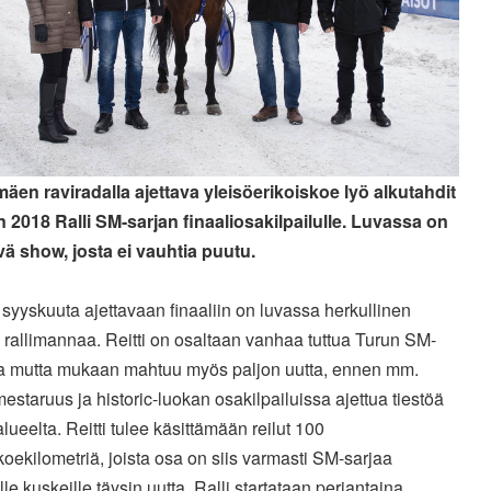
äen raviradalla ajettava yleisöerikoiskoe lyö alkutahdit
 2018 Ralli SM-sarjan finaaliosakilpailulle. Luvassa on
vä show, josta ei vauhtia puutu.
 syyskuuta ajettavaan finaaliin on luvassa herkullinen
 rallimannaa. Reitti on osaltaan vanhaa tuttua Turun SM-
sta mutta mukaan mahtuu myös paljon uutta, ennen mm.
mestaruus ja historic-luokan osakilpailuissa ajettua tiestöä
lueelta. Reitti tulee käsittämään reilut 100
koekilometriä, joista osa on siis varmasti SM-sarjaa
ille kuskeille täysin uutta. Ralli startataan perjantaina