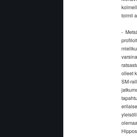
kolmell
toimii 
- Mets
profil
mieliku
varsina
ratsast
olleet 
SM-ral
jatkumo
tapahtu
erilai
yleisö
olemaan
Hippos 