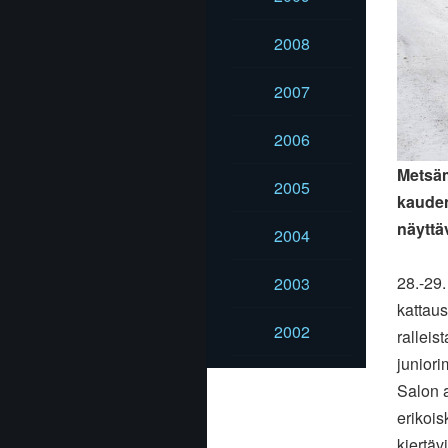
2008
2007
2006
Metsäm
2005
kauden
näyttä
2004
28.-29.
2003
kattaus
2002
rallei
juniori
Salon a
erikois
kiertäv