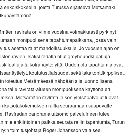
a erikoiskokeella, joista Turussa sijaitseva Metsämäki
alkunäyttämönä.
ämäen ravirata on viime vuosina voimakkaasti pyrkinyt
oitumaan monipuolisena tapahtumapaikkana, jossa vain
vitus asettaa rajat mahdollisuuksille. Jo vuosien ajan on
isten ravien lisäksi radalla ollut greyhoundkilpailuja,
uskilpailuja ja koiranäyttelyitä. Uudempia tapahtumia ovat
kissanäyttelyt, koulutustilaisuudet sekä takakonttikirppikset.
lin toteutus Metsämäessä nähdään siis luonnollisena
na tälle ravirata-alueen monipuolisena käyttönä eri
missa. Metsämäen ravirata ja sen yleisöpalvelut tuovat
sen katsojakokemuksen rallia seuraamaan saapuvalle
lle. Raviradan panoramakatsomo palveluineen tulee
 mielenkiintoinen paikka seurata rallin tapahtumia, Turun
ry:n toimitusjohtaja Roger Johansson valaisee.