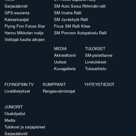
Sarjasäännöt
SM Auto Sorsa Riihimäki-ralli
GPS-seuranta
SM Imatra Ralli
Katsastusajat
SM Jyväskylä Ralli
Flying Finn Future Star
Fixus SM Ralli Kitee
Hannu Mikkolan malja
SM Porvoon Autopalvelu Ralli
Voittajat kautta aikojen
MEDIA
TULOKSET
Akkreditointi
SM-pistetilanne
Uutiset
Livetulokset
Kuvagalleria
Tulosarkisto
FLYINGFINN.TV
KUMPPANIT
YHTEYSTIEDOT
Livelähetykset
Rengasvalmistajat
JUNIORIT
Osakilpailut
Media
Tulokset ja sarjapisteet
Sarjasäännöt