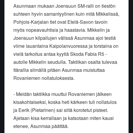
Asunmaan mukaan Joensuun SM-ralli on tiestön
suhteen hyvin samantyylinen kuin mitä Mikkelissä,
Pohjois-Karjalan tiet ovat Etelä-Savon tavoin
myös nopeavauhtisia ja haastavia. Mikkelin ja
Joensuun kilpailujen välissä Asunmaa ajoi testiä
viime lauantaina Kaipolanvuoressa ja torstaina on
vielä tarkoitus antaa kyytiä Skoda Fabia R5 -
autolle Mikkelin seudulla. Taktiikan osalta tulevaa
Itärallia silmällä pitäen Asunmaa muistuttaa
Rovaniemen nollatuloksesta.
- Meidän taktiikka muuttui Rovaniemen jälkeen
kisakohtaiseksi, koska heti kärkeen tuli nollatulos
ja Eerik (Pietarinen) sai siitä korotetut pisteet.
Ajetaan kisa kerrallaan ja katsotaan miten kausi
etenee, Asunmaa päättää.