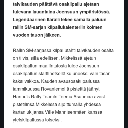
talvikauden päättävä osakilpailu ajetaan
tulevana lauantaina Joensuun ympäristössä.
Legendaarinen Itäralli tekee samalla paluun
rallin SM-sarjan kilpailukalenteriin kolmen
vuoden tauon jälkeen.
Rallin SM-sarjassa kilpailutahti talvikauden osalta
on tiivis, sillä edellisen, Mikkelissä ajetun
osakilpailun maaliintulosta tulee Joensuun
osakilpailun starttihetkellä kuluneeksi vain tasan
kaksi viikkoa. Kauden avausosakilpailussa
tammikuussa Rovaniemellä pisteittä jäänyt
Hannu's Rally Teamin Teemu Asunmaa avasi
pistetilinsä Mikkelissä sijoittumalla yhdessä
kartanlukijansa Ville Mannisenmäen kanssa
yleiskilpailussa toiseksi.