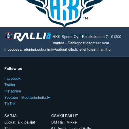
AKK Sports Oy - Kellokukantie 7 - 01300
Vantaa - Sähköpostiosoitteet ovat
muodossa: etunimi.sukunimi@autourheilu.fi, ellei toisin mainittu
Follow us
Facebook
Twitter
Instagram
Youtube - Moottoriurheilu.tv
TikTok
SARJA
OSAKILPAILUT
Luokat ja kilpailijat
SM Ralli Mikkeli
Tiimit
61. Arctic Lapland Rally