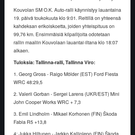
Kouvolan SM O.K. Auto-ralli käynnistyy lauantaina
19. päivä toukokuuta klo 9:01. Reitillä on yhteensä
kahdeksan erikoiskoetta, joiden yhteispituus on
99,76 km. Ensimmäisiä kilpailijoita odotetaan
rallin maaliin Kouvolaan lauantai-iltana klo 18:07
alkaen.
Tuloksia: Tallinna-ralli, Tallinna Viro:
1. Georg Gross - Raigo Mõlder (EST) Ford Fiesta
WRC 48:29,5
2. Valerii Gorban - Sergei Larens (UKR/EST) Mini
John Cooper Works WRC + 7,3
3. Emil Lindholm - Mikael Korhonen (FIN) Škoda
Fabia R5 +13,8
4: Jukka Hiltunen - Jarkko Kalliolepo (FIN) Škoda