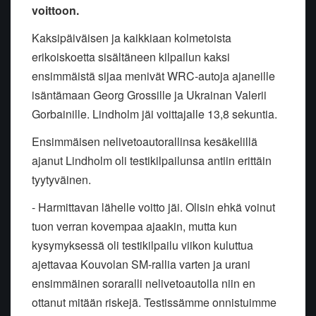
voittoon.
Kaksipäiväisen ja kaikkiaan kolmetoista
erikoiskoetta sisältäneen kilpailun kaksi
ensimmäistä sijaa menivät WRC-autoja ajaneille
isäntämaan Georg Grossille ja Ukrainan Valerii
Gorbainille. Lindholm jäi voittajalle 13,8 sekuntia.
Ensimmäisen nelivetoautorallinsa kesäkelillä
ajanut Lindholm oli testikilpailunsa antiin erittäin
tyytyväinen.
- Harmittavan lähelle voitto jäi. Olisin ehkä voinut
tuon verran kovempaa ajaakin, mutta kun
kysymyksessä oli testikilpailu viikon kuluttua
ajettavaa Kouvolan SM-rallia varten ja urani
ensimmäinen soraralli nelivetoautolla niin en
ottanut mitään riskejä. Testissämme onnistuimme