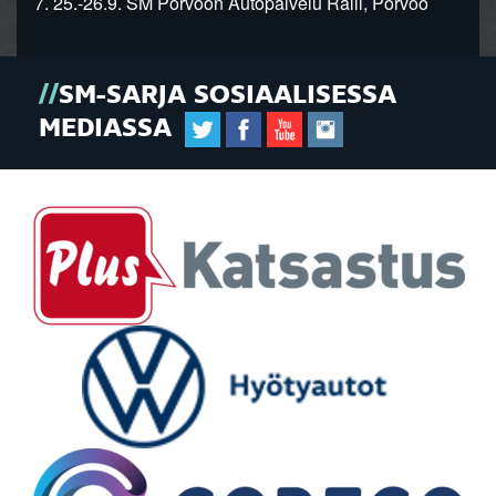
7. 25.-26.9. SM Porvoon Autopalvelu Ralli, Porvoo
SM-SARJA SOSIAALISESSA
MEDIASSA