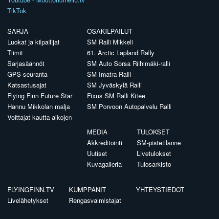
TikTok
SARJA
OSAKILPAILUT
Luokat ja kilpailijat
SM Ralli Mikkeli
Tiimit
61. Arctic Lapland Rally
Sarjasäännöt
SM Auto Sorsa Riihimäki-ralli
GPS-seuranta
SM Imatra Ralli
Katsastusajat
SM Jyväskylä Ralli
Flying Finn Future Star
Fixus SM Ralli Kitee
Hannu Mikkolan malja
SM Porvoon Autopalvelu Ralli
Voittajat kautta aikojen
MEDIA
TULOKSET
Akkreditointi
SM-pistetilanne
Uutiset
Livetulokset
Kuvagalleria
Tulosarkisto
FLYINGFINN.TV
KUMPPANIT
YHTEYSTIEDOT
Livelähetykset
Rengasvalmistajat