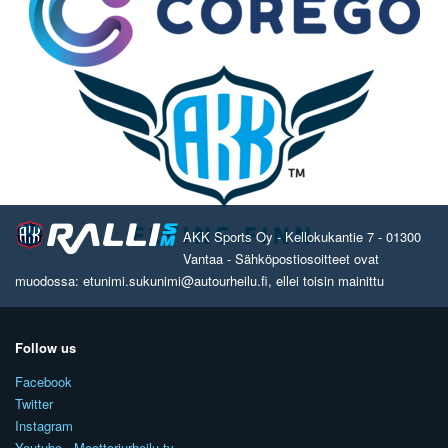
AKK Sports Oy - Kellokukantie 7 - 01300
Vantaa - Sähköpostiosoitteet ovat
muodossa: etunimi.sukunimi@autourheilu.fi, ellei toisin mainittu
Follow us
Facebook
Twitter
Instagram
Youtube - Moottoriurheilu.tv