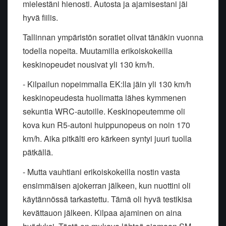
mielestäni hienosti. Autosta ja ajamisestani jäi
hyvä fiilis.
Tallinnan ympäristön soratiet olivat tänäkin vuonna
todella nopeita. Muutamilla erikoiskokeilla
keskinopeudet nousivat yli 130 km/h.
- Kilpailun nopeimmalla EK:lla jäin yli 130 km/h
keskinopeudesta huolimatta lähes kymmenen
sekuntia WRC-autoille. Keskinopeutemme oli
kova kun R5-autoni huippunopeus on noin 170
km/h. Aika pitkälti ero kärkeen syntyi juuri tuolla
pätkällä.
- Mutta vauhtiani erikoiskokeilla nostin vasta
ensimmäisen ajokerran jälkeen, kun nuottini oli
käytännössä tarkastettu. Tämä oli hyvä testikisa
kevättauon jälkeen. Kilpaa ajaminen on aina