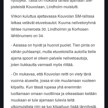
hyödyksi. Tästä on mukava lähteä ajamaan SM-
pisteistä Kouvolaan, Lindholm muistutti.
Viikon kuluttua ajettavassa Kouvolan SM-rallissa
letkaa vetävät etuvetoautot. Kuuma nelivetoryhmä
lähtee numerosta 30. Lindholmin ja Korhosen
lähtönumero on 34.
- Asiassa on hyvät ja huonot puolet. Tien pinta on
vähän puhtaampi, mutta etuvetoisilla autoilla tielle
ajama spoori ei oikein palvele nelivetoautoja,
joten liukkautta varmasti myös riittää.
- On mukavaa, että Kouvolan reitti on viety tänä
vuonna alueelle, jossa ei ole muutamaan vuoteen
kilpailtu. Kun tässä rupeaa yhä enemmän
luottamaan omaan nuottiinsa ja oikeastaan ketään
muukaan ei tule ajamaan tulevia teitä
ulkomuistista niin se tuo kilpailuun lisää jännitystä.