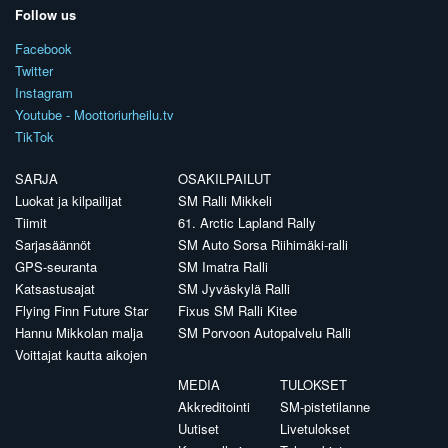
Follow us
Facebook
Twitter
Instagram
Youtube - Moottoriurheilu.tv
TikTok
SARJA
OSAKILPAILUT
Luokat ja kilpailijat
SM Ralli Mikkeli
Tiimit
61. Arctic Lapland Rally
Sarjasäännöt
SM Auto Sorsa Riihimäki-ralli
GPS-seuranta
SM Imatra Ralli
Katsastusajat
SM Jyväskylä Ralli
Flying Finn Future Star
Fixus SM Ralli Kitee
Hannu Mikkolan malja
SM Porvoon Autopalvelu Ralli
Voittajat kautta aikojen
MEDIA
TULOKSET
Akkreditointi
SM-pistetilanne
Uutiset
Livetulokset