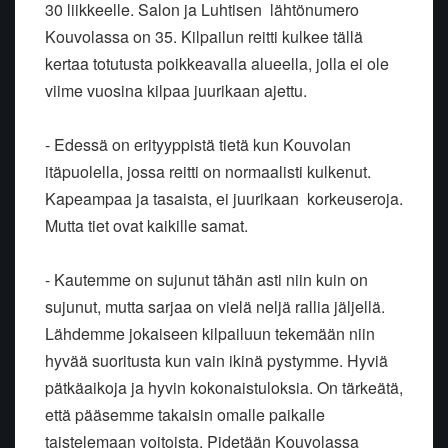
30 liikkeelle. Salon ja Luhtisen lähtönumero
Kouvolassa on 35. Kilpailun reitti kulkee tällä
kertaa totutusta poikkeavalla alueella, jolla ei ole
viime vuosina kilpaa juurikaan ajettu.
- Edessä on erityyppistä tietä kun Kouvolan
itäpuolella, jossa reitti on normaalisti kulkenut.
Kapeampaa ja tasaista, ei juurikaan korkeuseroja.
Mutta tiet ovat kaikille samat.
- Kautemme on sujunut tähän asti niin kuin on
sujunut, mutta sarjaa on vielä neljä rallia jäljellä.
Lähdemme jokaiseen kilpailuun tekemään niin
hyvää suoritusta kun vain ikinä pystymme. Hyviä
pätkäaikoja ja hyvin kokonaistuloksia. On tärkeätä,
että pääsemme takaisin omalle paikalle
taistelemaan voitoista. Pidetään Kouvolassa