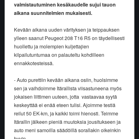
valmistautuminen kesäkaudelle sujui tauon
aikana suunnitelmien mukaisesti.
Kevään aikana uuden värityksen ja teippauksen
ylleen saanut Peugeot 208 T16 R5 on täydellisesti
huollettu ja molempien kuljettajien
kilpailutuntumaa on palauteltu kohdilleen
ennakkotesteissä.
- Auto purettiin kevään aikana osiin, huolsimme
sen ja vaihdoimme Itärallista viisastuneena myös
jokaisen liittimen uuteen, jotta vastaavaa syytä
keskeyttää ei enää eteen tulisi. Ajoimme testiä
reilut 50 EK-km, ja kaikki toimi hienosti. Teimme
Itärallin jälkeen pieniä muutoksia jousitukseen ja
auto meni samoilla säädöillä sorallakin oikeinkin
hyvin.