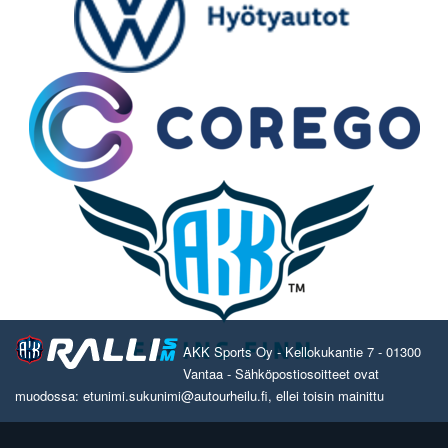
AKK Sports Oy - Kellokukantie 7 - 01300
Vantaa - Sähköpostiosoitteet ovat
muodossa: etunimi.sukunimi@autourheilu.fi, ellei toisin mainittu