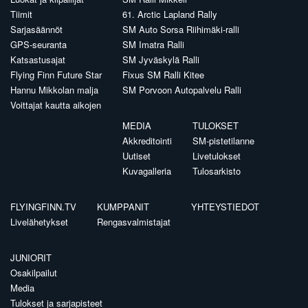
Tiimit
61. Arctic Lapland Rally
Sarjasäännöt
SM Auto Sorsa Riihimäki-ralli
GPS-seuranta
SM Imatra Ralli
Katsastusajat
SM Jyväskylä Ralli
Flying Finn Future Star
Fixus SM Ralli Kitee
Hannu Mikkolan malja
SM Porvoon Autopalvelu Ralli
Voittajat kautta aikojen
MEDIA
TULOKSET
Akkreditointi
SM-pistetilanne
Uutiset
Livetulokset
Kuvagalleria
Tulosarkisto
FLYINGFINN.TV
KUMPPANIT
YHTEYSTIEDOT
Livelähetykset
Rengasvalmistajat
JUNIORIT
Osakilpailut
Media
Tulokset ja sarjapisteet