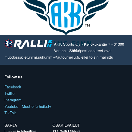
AKK Sports Oy - Kellokukantie 7 - 01300
Vantaa - Sähköpostiosoitteet ovat
muodossa: etunimi.sukunimi@autourheilu.fi, ellei toisin mainittu
Follow us
Facebook
Twitter
Instagram
Youtube - Moottoriurheilu.tv
TikTok
SARJA
OSAKILPAILUT
Luokat ja kilpailijat
SM Ralli Mikkeli