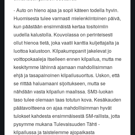
- Auto on hieno ajaa ja sopii käteen todella hyvin.
Huomisesta tulee varmasti mielenkiintoinen päivä,
kun päästään ensimmäistä kertaa tositoimiin
uudella kalustolla. Kouvolassa on perinteisesti
ollut hienoa tietä, joka vaatii kanttia kuljettajalta ja
luottoa kalustoon. Kilpakumppanit jakelevat jo
voittopokaaleja itselleen ennen kilpailua, mutta me
keskitymme lähinnä ajamaan mahdollisimman
ehjä ja tasapainoinen kilpailusuoritus. Uskon, että
se riittää haluamaani sijoitukseen, mutta se
nähdään vasta kilpailun maalissa. SM3-luokan
taso tulee olemaan taas totutun kova. Kesäkauden
päätavoitteena on ajaa mahdollisimman hyvät
tulokset kahdesta ensimmäisestä SM-rallista, jotta
pysymme mukana Tulevaisuuden Tähti -
kilpailussa ja taistelemme ajopaikasta