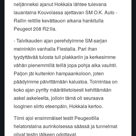
neljänneksi ajanut Hokkala lähtee tulevana
lauantaina Kouvolassa ajettavan SM O.K. Auto -
Rallin reitille kevättauon aikana hankitulla
Peugeot 208 R2:lla.
- Talvikauden ajan perehdyimme SM-sarjan
meininkiin vanhalla Fiestalla. Pari ihan
tyydyttävää tulosta tuli plakkariin ja kerkesimme
vähän pienemmillä teillä jopa pohja aika vauhtii.
Paljon jäi kuitenkin hampaankoloon, joten
päädyimme päivittämään kalustoa. Toimintaa on
koko ajan pyritty määrätietoisesti kehittämään
askel askeleelta, jolloin tämä oli seuraava
looginen siirto eteenpäin, Hokkala kertoo.
Tiimi ajoi ensimmäiset testit Peugeotilla
helatorstaina aurinkoisessa säässä ja tunnelmat
olivat testin jälkeen odottavat.