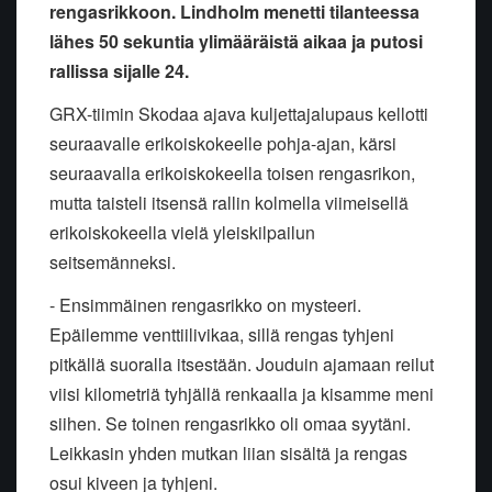
rengasrikkoon. Lindholm menetti tilanteessa
lähes 50 sekuntia ylimääräistä aikaa ja putosi
rallissa sijalle 24.
GRX-tiimin Skodaa ajava kuljettajalupaus kellotti
seuraavalle erikoiskokeelle pohja-ajan, kärsi
seuraavalla erikoiskokeella toisen rengasrikon,
mutta taisteli itsensä rallin kolmella viimeisellä
erikoiskokeella vielä yleiskilpailun
seitsemänneksi.
- Ensimmäinen rengasrikko on mysteeri.
Epäilemme venttiilivikaa, sillä rengas tyhjeni
pitkällä suoralla itsestään. Jouduin ajamaan reilut
viisi kilometriä tyhjällä renkaalla ja kisamme meni
siihen. Se toinen rengasrikko oli omaa syytäni.
Leikkasin yhden mutkan liian sisältä ja rengas
osui kiveen ja tyhjeni.