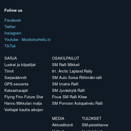
Follow us
Facebook
Twitter
Instagram
Youtube - Moottoriurheilu.tv
TikTok
SARJA
OSAKILPAILUT
Luokat ja kilpailijat
SM Ralli Mikkeli
Tiimit
61. Arctic Lapland Rally
Sarjasäännöt
SM Auto Sorsa Riihimäki-ralli
GPS-seuranta
SM Imatra Ralli
Katsastusajat
SM Jyväskylä Ralli
Flying Finn Future Star
Fixus SM Ralli Kitee
Hannu Mikkolan malja
SM Porvoon Autopalvelu Ralli
Voittajat kautta aikojen
MEDIA
TULOKSET
Akkreditointi
SM-pistetilanne