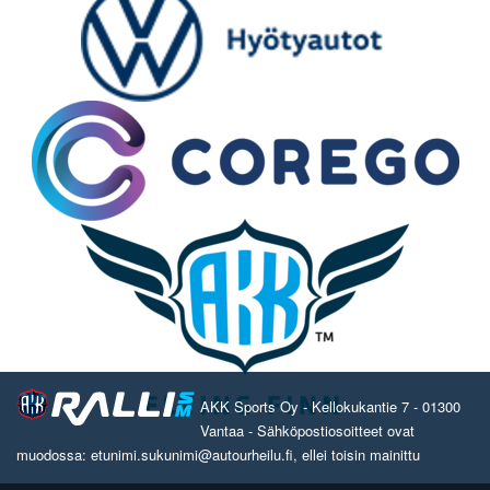
AKK Sports Oy - Kellokukantie 7 - 01300
Vantaa - Sähköpostiosoitteet ovat
muodossa: etunimi.sukunimi@autourheilu.fi, ellei toisin mainittu