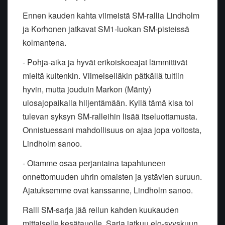
Ennen kauden kahta viimeistä SM-rallia Lindholm
ja Korhonen jatkavat SM1-luokan SM-pisteissä
kolmantena.
- Pohja-aika ja hyvät erikoiskoeajat lämmittivät
mieltä kuitenkin. Viimeiselläkin pätkällä tultiin
hyvin, mutta jouduin Markon (Mänty)
ulosajopaikalla hiljentämään. Kyllä tämä kisa toi
tulevan syksyn SM-ralleihin lisää itseluottamusta.
Onnistuessani mahdollisuus on ajaa jopa voitosta,
Lindholm sanoo.
- Otamme osaa perjantaina tapahtuneen
onnettomuuden uhrin omaisten ja ystävien suruun.
Ajatuksemme ovat kanssanne, Lindholm sanoo.
Ralli SM-sarja jää reilun kahden kuukauden
mittaiselle kesätauolle. Sarja jatkuu elo-syyskuun