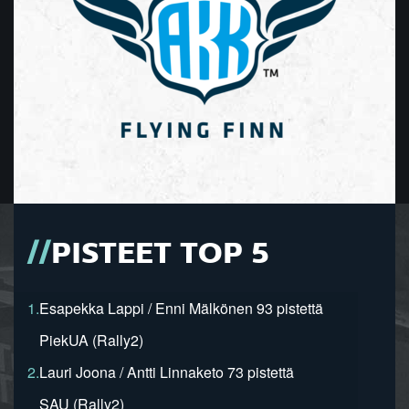
PISTEET TOP 5
1.
Esapekka Lappi / Enni Mälkönen 93 pistettä
PiekUA (Rally2)
2.
Lauri Joona / Antti Linnaketo 73 pistettä
SAU (Rally2)