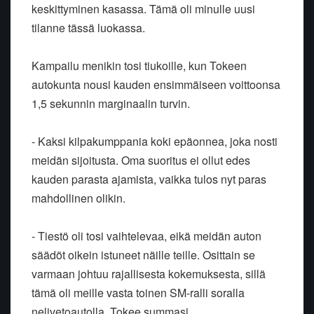
keskittyminen kasassa. Tämä oli minulle uusi
tilanne tässä luokassa.
Kampailu menikin tosi tiukoille, kun Tokeen
autokunta nousi kauden ensimmäiseen voittoonsa
1,5 sekunnin marginaalin turvin.
- Kaksi kilpakumppania koki epäonnea, joka nosti
meidän sijoitusta. Oma suoritus ei ollut edes
kauden parasta ajamista, vaikka tulos nyt paras
mahdollinen olikin.
- Tiestö oli tosi vaihtelevaa, eikä meidän auton
säädöt oikein istuneet näille teille. Osittain se
varmaan johtuu rajallisesta kokemuksesta, sillä
tämä oli meille vasta toinen SM-ralli soralla
nelivetoautolla, Tokee summasi.