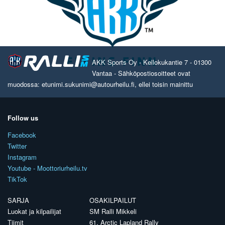
AKK Sports Oy - Kellokukantie 7 - 01300
Vantaa - Sähköpostiosoitteet ovat
muodossa: etunimi.sukunimi@autourheilu.fi, ellei toisin mainittu
Follow us
Facebook
Twitter
Instagram
Youtube - Moottoriurheilu.tv
TikTok
SARJA
OSAKILPAILUT
Luokat ja kilpailijat
SM Ralli Mikkeli
Tiimit
61. Arctic Lapland Rally