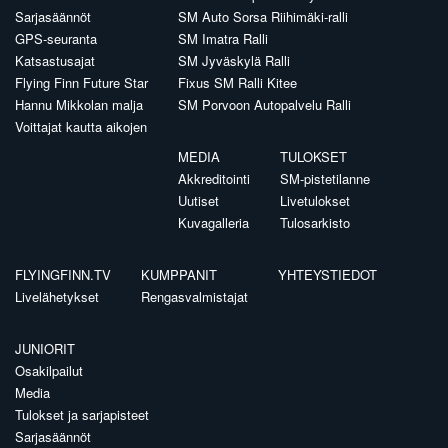
Sarjasäännöt
SM Auto Sorsa Riihimäki-ralli
GPS-seuranta
SM Imatra Ralli
Katsastusajat
SM Jyväskylä Ralli
Flying Finn Future Star
Fixus SM Ralli Kitee
Hannu Mikkolan malja
SM Porvoon Autopalvelu Ralli
Voittajat kautta aikojen
MEDIA
TULOKSET
Akkreditointi
SM-pistetilanne
Uutiset
Livetulokset
Kuvagalleria
Tulosarkisto
FLYINGFINN.TV
KUMPPANIT
YHTEYSTIEDOT
Livelähetykset
Rengasvalmistajat
JUNIORIT
Osakilpailut
Media
Tulokset ja sarjapisteet
Sarjasäännöt