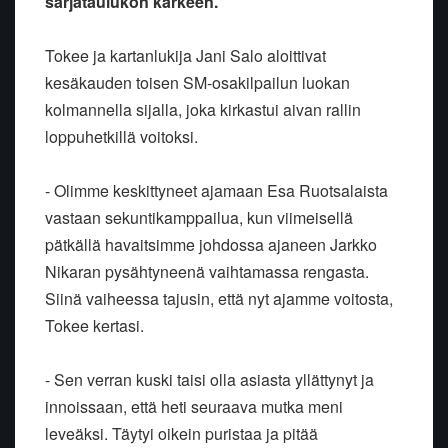
sarjataulukon kärkeen.
Tokee ja kartanlukija Jani Salo aloittivat
kesäkauden toisen SM-osakilpailun luokan
kolmannella sijalla, joka kirkastui aivan rallin
loppuhetkillä voitoksi.
- Olimme keskittyneet ajamaan Esa Ruotsalaista
vastaan sekuntikamppailua, kun viimeisellä
pätkällä havaitsimme johdossa ajaneen Jarkko
Nikaran pysähtyneenä vaihtamassa rengasta.
Siinä vaiheessa tajusin, että nyt ajamme voitosta,
Tokee kertasi.
- Sen verran kuski taisi olla asiasta yllättynyt ja
innoissaan, että heti seuraava mutka meni
leveäksi. Täytyi oikein puristaa ja pitää