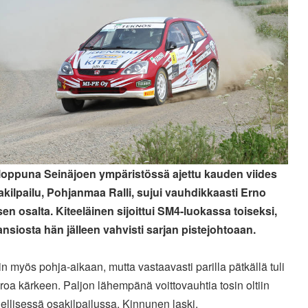
loppuna Seinäjoen ympäristössä ajettu kauden viides
kilpailu, Pohjanmaa Ralli, sujui vauhdikkaasti Erno
en osalta. Kiteeläinen sijoittui SM4-luokassa toiseksi,
ansiosta hän jälleen vahvisti sarjan pistejohtoaan.
tiin myös pohja-aikaan, mutta vastaavasti parilla pätkällä tuli
eroa kärkeen. Paljon lähempänä voittovauhtia tosin oltiin
ellisessä osakilpailussa, Kinnunen laski.