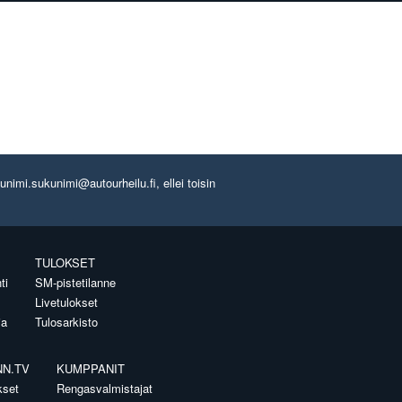
imi.sukunimi@autourheilu.fi, ellei toisin
TULOKSET
ti
SM-pistetilanne
Livetulokset
ia
Tulosarkisto
NN.TV
KUMPPANIT
kset
Rengasvalmistajat