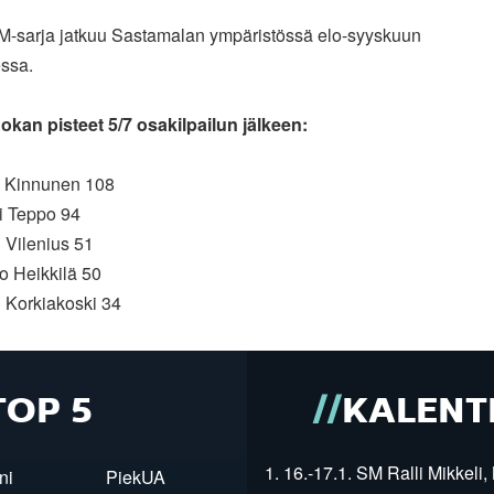
SM-sarja jatkuu Sastamalan ympäristössä elo-syyskuun
essa.
okan pisteet 5/7 osakilpailun jälkeen:
o Kinnunen 108
si Teppo 94
 Vilenius 51
o Heikkilä 50
i Korkiakoski 34
TOP 5
KALENT
1. 16.-17.1. SM Ralli Mikkeli, 
ni
PiekUA