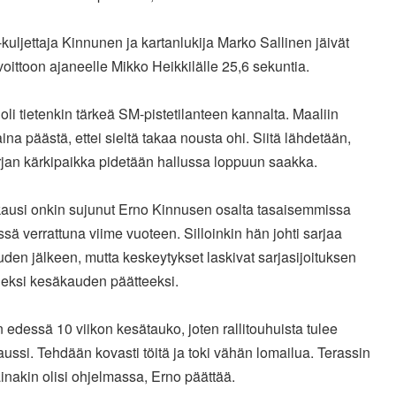
uljettaja Kinnunen ja kartanlukija Marko Sallinen jäivät
oittoon ajaneelle Mikko Heikkilälle 25,6 sekuntia.
 oli tietenkin tärkeä SM-pistetilanteen kannalta. Maaliin
aina päästä, ettei sieltä takaa nousta ohi. Siitä lähdetään,
rjan kärkipaikka pidetään hallussa loppuun saakka.
ausi onkin sujunut Erno Kinnusen osalta tasaisemmissa
sä verrattuna viime vuoteen. Silloinkin hän johti sarjaa
den jälkeen, mutta keskeytykset laskivat sarjasijoituksen
neksi kesäkauden päätteeksi.
n edessä 10 viikon kesätauko, joten rallitouhuista tulee
aussi. Tehdään kovasti töitä ja toki vähän lomailua. Terassin
inakin olisi ohjelmassa, Erno päättää.