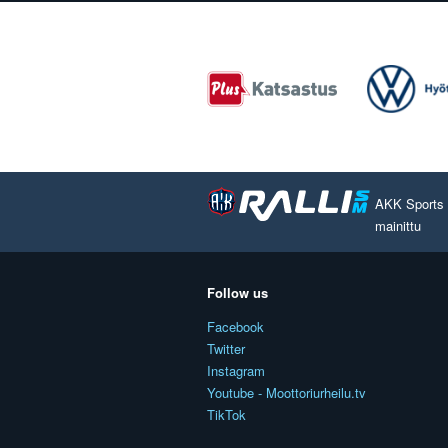
AKK Sports O
mainittu
Follow us
Facebook
Twitter
Instagram
Youtube - Moottoriurheilu.tv
TikTok