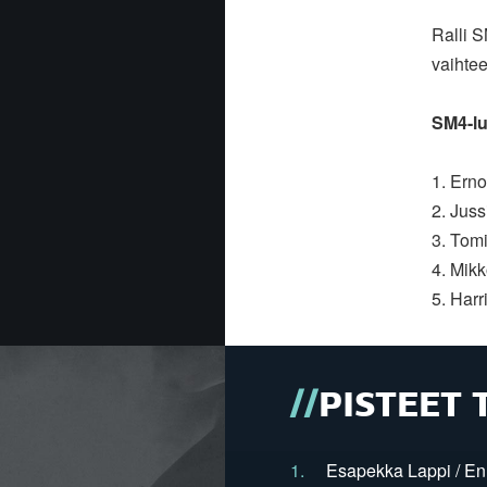
Ralli 
vaihte
SM4-lu
1. Ern
2. Jus
3. Tomi
4. Mikk
5. Harr
PISTEET 
1.
Esapekka Lappi / En