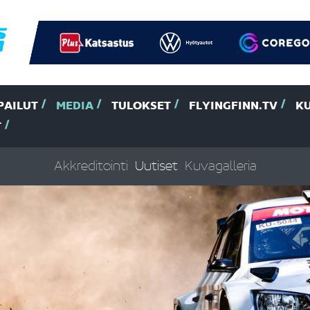
PAILUT
MEDIA
TULOKSET
FLYINGFINN.TV
K
T
Akkreditointi
Uutiset
Kuvagalleria