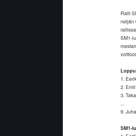
Ralli S
neljän 
ralliss
SM1-lu
mestar
voittoo
Lopput
1. Eer
2. Emi
3. Tak
...
9. Juh
SM1-lu