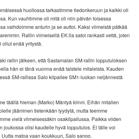
mäisessä huollossa tarkastimme tiedonkeruun ja kaikki oli
a. Kun vauhtimme oli mitä oli niin päivän toisessa
sa vaihdoimme anturin ja se auttoi. Kaksi viimeistä pätkää
 paremmin. Rallin viimeisellä EK:lla satoi rankasti vettä, joten
i ollut enää yritystä.
ski rallin jälkeen, että Sastamalan SM-rallin lopputuloksen
ella hän ei tänä vuonna enää taistele mitaleista. Kauden
sessä SM-rallissa Salo kilpailee SM1-luokan neljännestä
e täällä hieman (Marko) Mäntyä kiinni. Eihän mitalien
olelle jääminen tietenkään tyydytä, mutta teemme
mme vielä viimeisessäkin osakilpailussa. Paikka viiden
 joukossa olisi kaudelle hyvä lopputulos. Ei tälle voi
. Uutta matoa vaan koukkuun, Salo sanoo.