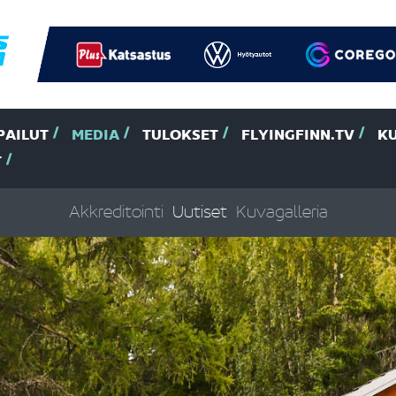
PAILUT
MEDIA
TULOKSET
FLYINGFINN.TV
K
T
Akkreditointi
Uutiset
Kuvagalleria