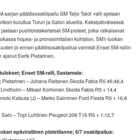
M-sarjan päätösosakilpailu SM Teijo Talot -ralli ajetaan
viikon kuluttua Turun ja Salon alueilla. Kaksipäiväisessä
a jaetaan puolitoistakertaiset SM-pisteet, jotka ratkaisevat
okassa hopea- ja pronssimitalien kohtalon. SM1-luokan
uuden jo ennen päätösosakilpailua varmisti Enset SM-rallin
n ajanut Eerik Pietarinen.
ulokset; Enset SM-ralli, Sastamala:
ik Pietarinen – Juhana Raitanen Skoda Fabia R5 45:48,4
l Lindholm – Mikael Korhonen Skoda Fabia R5 + 14,4
amoto Katsuta (J) – Marko Salminen Ford Fiesta R5 + 16,8
a Salo – Topi Luhtinen Peugeot 208 T16 R5 + 1:12,7
okan epävirallinen pistetilanne; 6/7 osakilpailua: