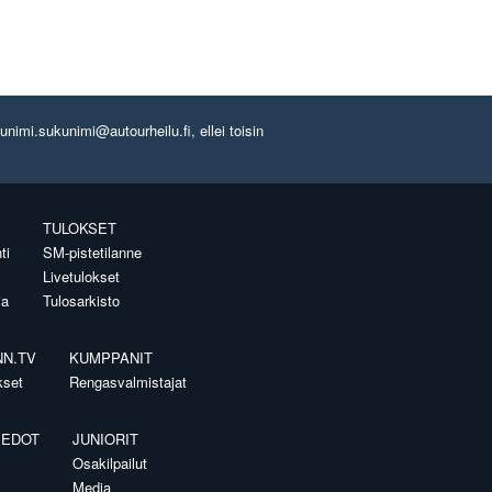
imi.sukunimi@autourheilu.fi, ellei toisin
TULOKSET
ti
SM-pistetilanne
Livetulokset
ia
Tulosarkisto
NN.TV
KUMPPANIT
kset
Rengasvalmistajat
IEDOT
JUNIORIT
Osakilpailut
Media