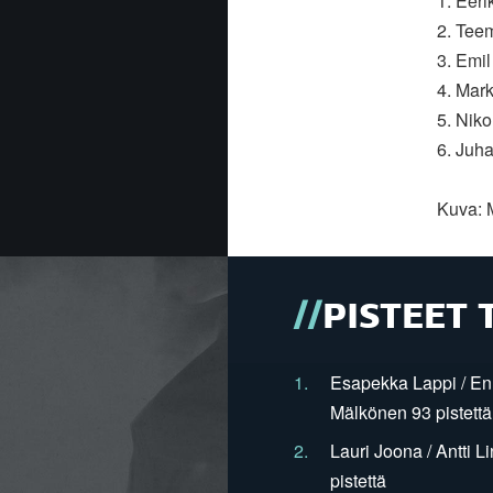
1. Eeri
2. Tee
3. Emi
4. Mar
5. Niko
6. Juh
Kuva: 
PISTEET 
1.
Esapekka Lappi / En
Mälkönen 93 pistettä
2.
Lauri Joona / Antti L
pistettä