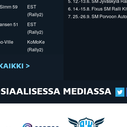
5. 12.-13.6. SM Jyväskylä Rall
r Simm 59
EST
6. 14.-15.8. Fixus SM Ralli Kit
(Rally2)
7. 25.-26.9. SM Porvoon Autop
Jansen 51
EST
(Rally2)
o-Ville
KoMoKe
(Rally2)
KAIKKI >
OSIAALISESSA MEDIASSA