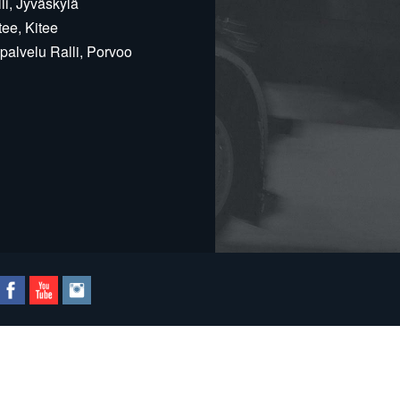
i, Jyväskylä
ee, Kitee
alvelu Ralli, Porvoo