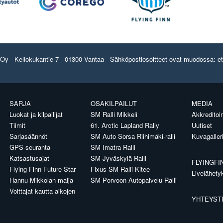
y - Kellokukantie 7 - 01300 Vantaa - Sähköpostiosoitteet ovat muodossa: etun
SARJA
OSAKILPAILUT
MEDIA
Luokat ja kilpailijat
SM Ralli Mikkeli
Akkreditoin
Tiimit
61. Arctic Lapland Rally
Uutiset
Sarjasäännöt
SM Auto Sorsa Riihimäki-ralli
Kuvagaller
GPS-seuranta
SM Imatra Ralli
Katsastusajat
SM Jyväskylä Ralli
FLYINGFI
Flying Finn Future Star
Fixus SM Ralli Kitee
Livelähety
Hannu Mikkolan malja
SM Porvoon Autopalvelu Ralli
Voittajat kautta aikojen
YHTEYST