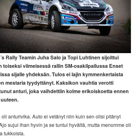
s Rally Teamin Juha Salo ja Topi Luhtinen sijoittui
 toiseksi viimeisessä rallin SM-osakilpailussa Enset
lissa sijalle yhdeksän. Tulos ei lajin kymmenkertaista
 mestaria tyydyttänyt. Kaksikon vauhtia verotti
tunut anturi, joka vaihdettiin kolme erikoiskoetta ennen
 uuteen.
ä oli anturivika. Auto ei vetänyt niin kuin sen olisi pitänyt
Ajo sujui ihan hyvin ja se tuntui hyvältä, mutta menomme oli
ta tukkoista.