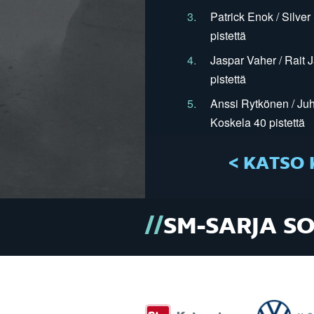
3.
Patrick Enok / Silve
pistettä
4.
Jaspar Vaher / Rait 
pistettä
5.
Anssi Rytkönen / Juh
Koskela 40 pistettä
< KATSO 
SM-SARJA S