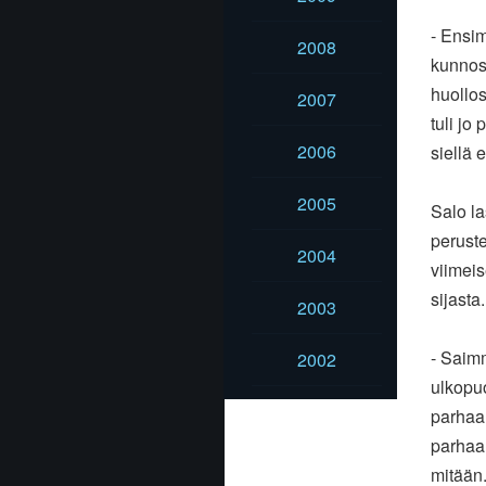
- Ensim
2008
kunnoss
huollos
2007
tuli jo
2006
siellä e
2005
Salo la
peruste
2004
viimei
sijasta.
2003
- Saimm
2002
ulkopu
parhaa
parhaan
mitään