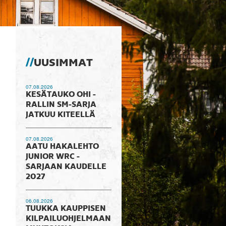
UUSIMMAT
07.08.2026
KESÄTAUKO OHI -
RALLIN SM-SARJA
JATKUU KITEELLÄ
07.08.2026
AATU HAKALEHTO
JUNIOR WRC -
SARJAAN KAUDELLE
2027
06.08.2026
TUUKKA KAUPPISEN
KILPAILUOHJELMAAN