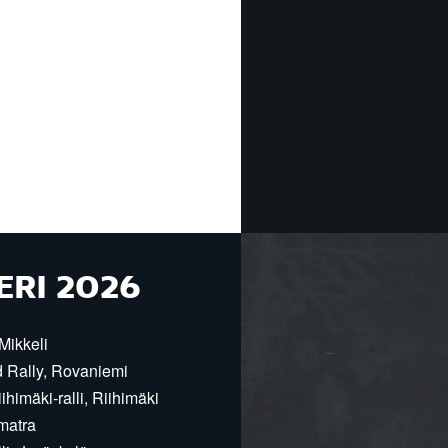
ERI 2026
Mikkeli
d Rally, Rovaniemi
himäki-ralli, Riihimäki
matra