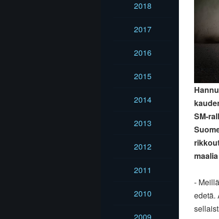
2018
2017
2016
2015
Hannu´
2014
kauden
SM-ral
2013
Suomen
rikkou
2012
maalia
2011
- Meill
2010
edetä. 
sellais
2009