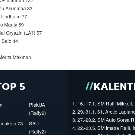
k Pietarinen 127
mu Asunmaa 83
l Lindholm 77
ko Mänty 59
lai Gryazin (LAT) 57
a Salo 44
Merita Mäkinen
TOP 5
KALENT
1. 16.-17.1. SM Ralli Mikkeli, 
ni
PiekUA
2. 29.-31.1. 61. Arctic Laplan
(Rally2)
3. 27.-28.2. SM Auto Sorsa Rii
innaketo 73
SAU
4. 22.-23.5. SM Imatra Ralli, I
(Rally2)