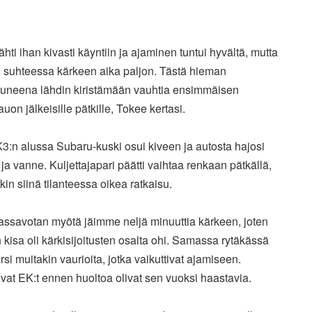
lähti ihan kivasti käyntiin ja ajaminen tuntui hyvältä, mutta
 suhteessa kärkeen aika paljon. Tästä hieman
tuneena lähdin kiristämään vauhtia ensimmäisen
auon jälkeisille pätkille, Tokee kertasi.
3:n alussa Subaru-kuski osui kiveen ja autosta hajosi
ja vanne. Kuljettajapari päätti vaihtaa renkaan pätkällä,
ikin siinä tilanteessa oikea ratkaisu.
assavotan myötä jäimme neljä minuuttia kärkeen, joten
kisa oli kärkisijoitusten osalta ohi. Samassa rytäkässä
rsi muitakin vaurioita, jotka vaikuttivat ajamiseen.
at EK:t ennen huoltoa olivat sen vuoksi haastavia.