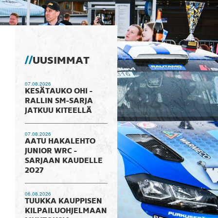
UUSIMMAT
07.08.2026
KESÄTAUKO OHI -
RALLIN SM-SARJA
JATKUU KITEELLÄ
07.08.2026
AATU HAKALEHTO
JUNIOR WRC -
SARJAAN KAUDELLE
2027
06.08.2026
TUUKKA KAUPPISEN
KILPAILUOHJELMAAN