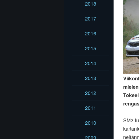
2018
2017
2016
2015
2014
2013
Viikon
mielen
2012
Tokeell
rengas
2011
SM2-lu
2010
kartan
neljän
2009