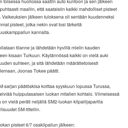
n toisessa huollossa saatiin auto kuntoon ja sen jälkeen
n puhtaasti maaliin, että saataisiin kaikki mahdolliset pisteet
. Vaikeuksien jälkeen tuloksena oli sentään kuudenneksi
mat pisteet, jotka nekin ovat tosi tärkeitä
uuskamppailun kannalta.
ollataan tilanne ja lähdetään hyvillä mielin kauden
seen kisaan Turkuun. Käytännössä kaikki on vielä auki
uden suhteen, ja sitä lähdetään määrätietoisesti
elemaan, Joonas Tokee päätti.
SM-sarjan päätöskisa koittaa syyskuun lopussa Turussa,
elviää huipputasaisen luokan mitalien kohtalo. Viimeisessä
 on vielä peräti neljällä SM2-luokan kilpailijaparilla
isuudet SM-titteliin.
kan pisteet 6/7 osakilpailun jälkeen: