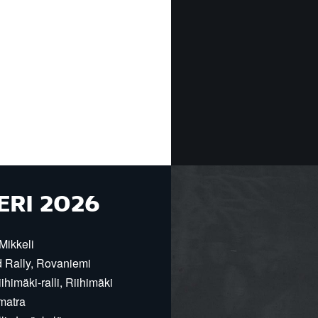
ERI 2026
Mikkeli
d Rally, Rovaniemi
himäki-ralli, Riihimäki
matra