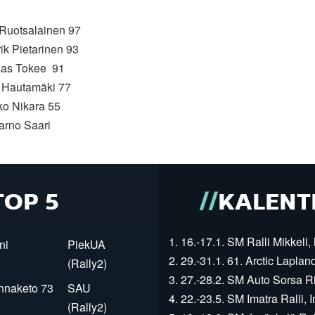
 Ruotsalainen 97
ik Pietarinen 93
nas Tokee 91
e Hautamäki 77
ko Nikara 55
arno Saari
TOP 5
KALENT
1. 16.-17.1. SM Ralli Mikkeli, 
ni
PiekUA
2. 29.-31.1. 61. Arctic Laplan
(Rally2)
3. 27.-28.2. SM Auto Sorsa Rii
innaketo 73
SAU
4. 22.-23.5. SM Imatra Ralli, I
(Rally2)