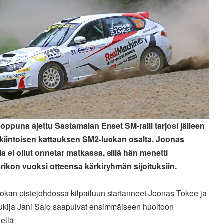
loppuna ajettu Sastamalan Enset SM-ralli tarjosi jälleen
kiintoisen kattauksen SM2-luokan osalta. Joonas
a ei ollut
onnetar matkassa, sillä hän menetti
rikon vuoksi otteensa kärkiryhmän sijoituksiin.
okan pistejohdossa kilpailuun startanneet Joonas Tokee ja
lukija Jani Salo saapuivat ensimmäiseen huoltoon
nellä