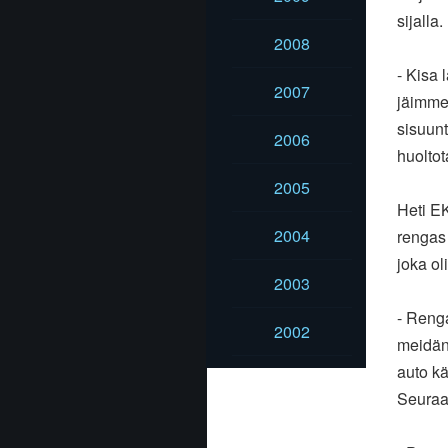
sijalla.
2008
- Kisa 
2007
jäimme
sisuun
2006
huoltot
2005
Heti EK
2004
rengas 
joka ol
2003
- Reng
2002
meidän 
auto kä
Seuraav