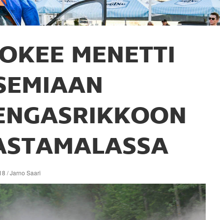
OKEE MENETTI
SEMIAAN
ENGASRIKKOON
ASTAMALASSA
8 / Jarno Saari