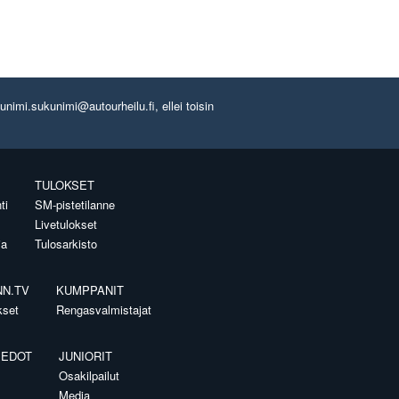
imi.sukunimi@autourheilu.fi, ellei toisin
TULOKSET
ti
SM-pistetilanne
Livetulokset
ia
Tulosarkisto
NN.TV
KUMPPANIT
kset
Rengasvalmistajat
IEDOT
JUNIORIT
Osakilpailut
Media