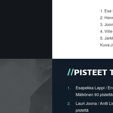
1. Esa
2. Henr
3. Joo
4. Vill
5. Jark
Kuva:J
PISTEET 
1.
Esapekka Lappi / En
Mälkönen 93 pistettä
2.
Lauri Joona / Antti L
pistettä