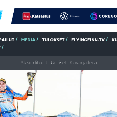
PAILUT
MEDIA
TULOKSET
FLYINGFINN.TV
K
T
Akkreditointi
Uutiset
Kuvagalleria