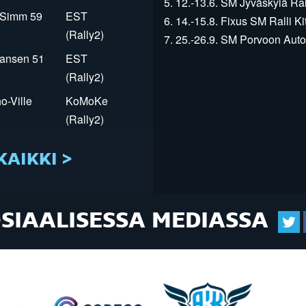
5. 12.-13.6. SM Jyväskylä Rall
r Simm 59
EST
6. 14.-15.8. Fixus SM Ralli Kit
(Rally2)
7. 25.-26.9. SM Porvoon Autop
Jansen 51
EST
(Rally2)
o-Ville
KoMoKe
(Rally2)
KAIKKI >
OSIAALISESSA MEDIASSA