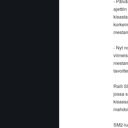
- Päivä
ajettii
kisasta
korkeim
mestar
- Nyt n
viimei
mestaru
tavoitt
Ralli 
jossa s
kisassa
mahdoll
SM2-luo