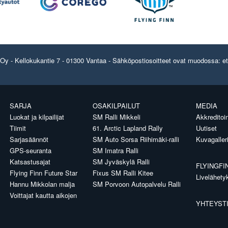
y - Kellokukantie 7 - 01300 Vantaa - Sähköpostiosoitteet ovat muodossa: etun
SARJA
OSAKILPAILUT
MEDIA
Luokat ja kilpailijat
SM Ralli Mikkeli
Akkreditoin
Tiimit
61. Arctic Lapland Rally
Uutiset
Sarjasäännöt
SM Auto Sorsa Riihimäki-ralli
Kuvagaller
GPS-seuranta
SM Imatra Ralli
Katsastusajat
SM Jyväskylä Ralli
FLYINGFI
Flying Finn Future Star
Fixus SM Ralli Kitee
Livelähety
Hannu Mikkolan malja
SM Porvoon Autopalvelu Ralli
Voittajat kautta aikojen
YHTEYST