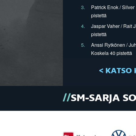
3.
Patrick Enok / Silve
pistettä
4.
Jaspar Vaher / Rait 
pistettä
5.
Anssi Rytkönen / Juh
Koskela 40 pistettä
< KATSO 
SM-SARJA S