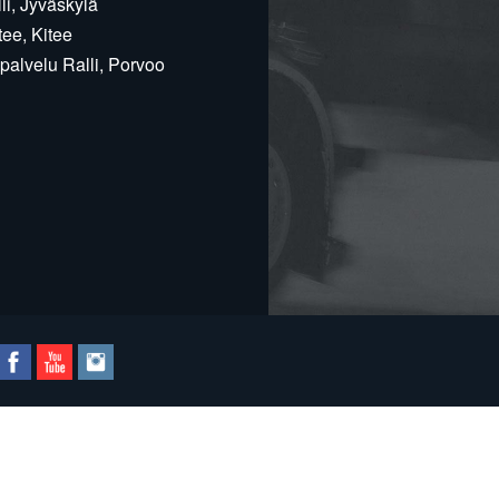
i, Jyväskylä
ee, Kitee
alvelu Ralli, Porvoo