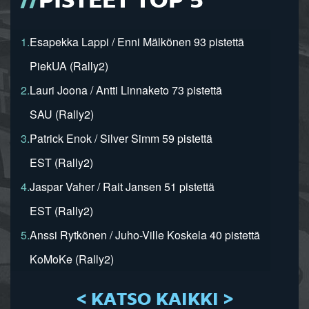
PISTEET TOP 5
1.
Esapekka Lappi / Enni Mälkönen 93 pistettä
PiekUA (Rally2)
2.
Lauri Joona / Antti Linnaketo 73 pistettä
SAU (Rally2)
3.
Patrick Enok / Silver Simm 59 pistettä
EST (Rally2)
4.
Jaspar Vaher / Rait Jansen 51 pistettä
EST (Rally2)
5.
Anssi Rytkönen / Juho-Ville Koskela 40 pistettä
KoMoKe (Rally2)
< KATSO KAIKKI >