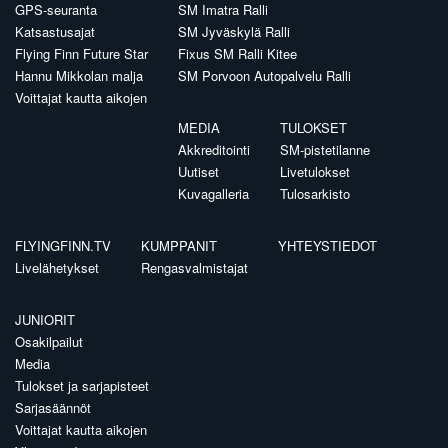
GPS-seuranta
SM Imatra Ralli
Katsastusajat
SM Jyväskylä Ralli
Flying Finn Future Star
Fixus SM Ralli Kitee
Hannu Mikkolan malja
SM Porvoon Autopalvelu Ralli
Voittajat kautta aikojen
MEDIA
TULOKSET
Akkreditointi
SM-pistetilanne
Uutiset
Livetulokset
Kuvagalleria
Tulosarkisto
FLYINGFINN.TV
KUMPPANIT
YHTEYSTIEDOT
Livelähetykset
Rengasvalmistajat
JUNIORIT
Osakilpailut
Media
Tulokset ja sarjapisteet
Sarjasäännöt
Voittajat kautta aikojen