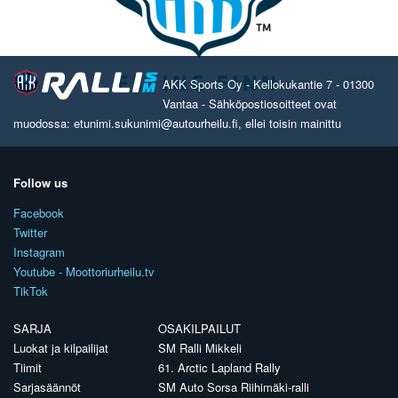
AKK Sports Oy - Kellokukantie 7 - 01300
Vantaa - Sähköpostiosoitteet ovat
muodossa: etunimi.sukunimi@autourheilu.fi, ellei toisin mainittu
Follow us
Facebook
Twitter
Instagram
Youtube - Moottoriurheilu.tv
TikTok
SARJA
OSAKILPAILUT
Luokat ja kilpailijat
SM Ralli Mikkeli
Tiimit
61. Arctic Lapland Rally
Sarjasäännöt
SM Auto Sorsa Riihimäki-ralli