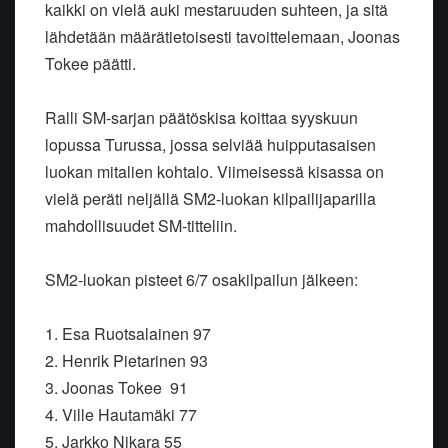
kaikki on vielä auki mestaruuden suhteen, ja sitä
lähdetään määrätietoisesti tavoittelemaan, Joonas
Tokee päätti.
Ralli SM-sarjan päätöskisa koittaa syyskuun
lopussa Turussa, jossa selviää huipputasaisen
luokan mitalien kohtalo. Viimeisessä kisassa on
vielä peräti neljällä SM2-luokan kilpailijaparilla
mahdollisuudet SM-titteliin.
SM2-luokan pisteet 6/7 osakilpailun jälkeen:
1. Esa Ruotsalainen 97
2. Henrik Pietarinen 93
3. Joonas Tokee 91
4. Ville Hautamäki 77
5. Jarkko Nikara 55