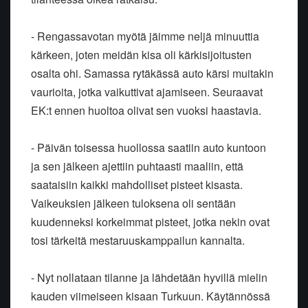
- Rengassavotan myötä jäimme neljä minuuttia
kärkeen, joten meidän kisa oli kärkisijoitusten
osalta ohi. Samassa rytäkässä auto kärsi muitakin
vaurioita, jotka vaikuttivat ajamiseen. Seuraavat
EK:t ennen huoltoa olivat sen vuoksi haastavia.
- Päivän toisessa huollossa saatiin auto kuntoon
ja sen jälkeen ajettiin puhtaasti maaliin, että
saataisiin kaikki mahdolliset pisteet kisasta.
Vaikeuksien jälkeen tuloksena oli sentään
kuudenneksi korkeimmat pisteet, jotka nekin ovat
tosi tärkeitä mestaruuskamppailun kannalta.
- Nyt nollataan tilanne ja lähdetään hyvillä mielin
kauden viimeiseen kisaan Turkuun. Käytännössä