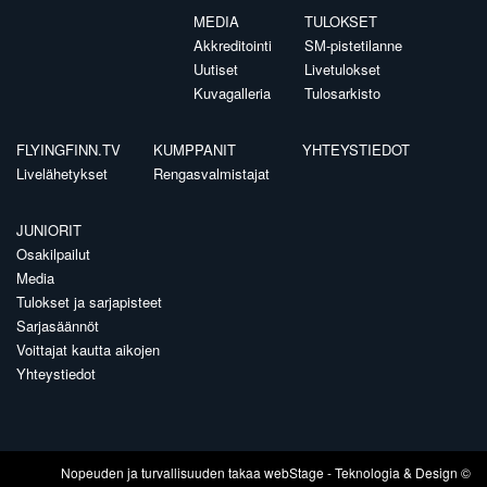
MEDIA
TULOKSET
Akkreditointi
SM-pistetilanne
Uutiset
Livetulokset
Kuvagalleria
Tulosarkisto
FLYINGFINN.TV
KUMPPANIT
YHTEYSTIEDOT
Livelähetykset
Rengasvalmistajat
JUNIORIT
Osakilpailut
Media
Tulokset ja sarjapisteet
Sarjasäännöt
Voittajat kautta aikojen
Yhteystiedot
Nopeuden ja turvallisuuden takaa
webStage
- Teknologia & Design ©