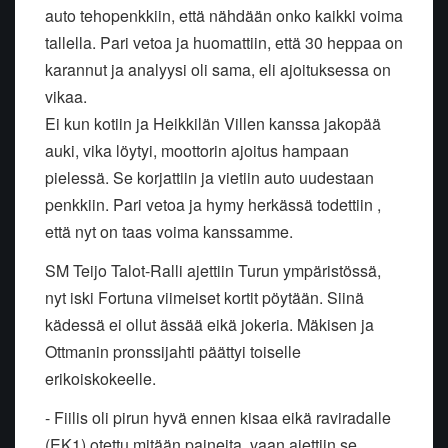
auto tehopenkkiin, että nähdään onko kaikki voima
tallella. Pari vetoa ja huomattiin, että 30 heppaa on
karannut ja analyysi oli sama, eli ajoituksessa on
vikaa.
Ei kun kotiin ja Heikkilän Villen kanssa jakopää
auki, vika löytyi, moottorin ajoitus hampaan
pielessä. Se korjattiin ja vietiin auto uudestaan
penkkiin. Pari vetoa ja hymy herkässä todettiin ,
että nyt on taas voima kanssamme.
SM Teijo Talot-Ralli ajettiin Turun ympäristössä,
nyt iski Fortuna viimeiset kortit pöytään. Siinä
kädessä ei ollut ässää eikä jokeria. Mäkisen ja
Ottmanin pronssijahti päättyi toiselle
erikoiskokeelle.
- Fiilis oli pirun hyvä ennen kisaa eikä raviradalle
(EK1) otettu mitään paineita, vaan ajettiin se