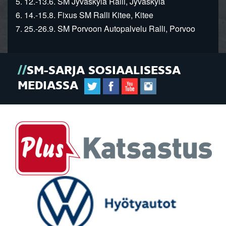
5. 12.-13.6. SM Jyväskylä Ralli, Jyväskylä
6. 14.-15.8. Fixus SM Ralli Kitee, Kitee
7. 25.-26.9. SM Porvoon Autopalvelu Ralli, Porvoo
SM-SARJA SOSIAALISESSA
MEDIASSA