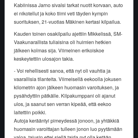
Kabiinissa Jarno sivalsi tarkat nuotit korvaan, auto
ei nikotellut ja koko tiimi veti täyden kympin
suorituksen, 21-vuotias Mäkinen kertasi kilpailua.
Kauden toinen osakilpailu ajettiin Mikkelissä, SM-
Vaakunarallista tuliaisina oli huimien hetkien
jälkeen kolmas sija. Viimeinen erikoiskoe
keskeytettiin ulosajon takia.
- Voi rehellisesti sanoa, että nyt oli vauhtia ja
vaarallisia tilanteita. Viimeisellä eekoolla jokusen
kilometrin ajon jälkeen huomasin varoituksen, ja
pysähdyttiin pätkälle. Kilpakumppani oli ajanut
ulos, ja saanut sen verran kipeää, että eekoo
laitettiin poikki.
Autoja kerääntyi pimeydessä jonoon, ja yhtäkkiä
huomasin varoittajan tulleen jonon luo pyytämään
valoa, tajusin ettei siellä taida nyt olla ketään