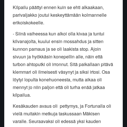
Kilpailu päättyi ennen kuin se ehti alkaakaan,
parivaljakko joutui keskeyttämään kolmannelle
erikoiskokeelle.
- Siinä vaiheessa kun alkoi olla kivaa ja tuntui
kilvanajolta, kuului ensin mossahdus ja sitten
kunnon pamaus ja se oli laakista stop. Ajoin
sivuun ja hyökkäsin konepellin alle, näin että
turbon ahtoputki oli irronnut. Sitä paikallaan pitävä
klemmari oli ilmeisesti väsynyt ja siksi irtosi. Osa
löytyi lopulta konehuoneesta, mutta aikaa oli
mennyt jo niin paljon että oli turha enää jatkaa
kilpailua.
Kesäkauden avaus oli pettymys, ja Fortunalla oli
vielä muitakin metkuja taskussaan Mäkisen
varalle. Seuraavaksi oli edessä yksi kauden