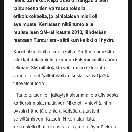
meni. Ja miksi. Kilpa-auto oli rengas alleen
taittuneena tien varressa toisella
erikoiskokeella, ja laihialaisen mieli oli
sysimusta. Kerrataan niitä tuntoja ja
muistellaan SM-rallikautta 2018, lähdetään
matkaan Tunturista - siitä kun kaikki oli hyvin.
Kausi alkoi isoilla muutoksilla. Kartturin penkkiin
istui kahdeksantoista kauden kokemuksella Jarno
Ottman. SM-mitalejakin voittaneen Ottmanin
suunnitelmat ”rallieläköitymisestä” saivat jäädä
tulevaisuuteen.
- Tarkoitukseni oli jättäytyä sivummalle aktiivisesta
kartturoinnista, mutta kun Niko otti yhteyttä, niin
pyysin häneltä pientä aikalisää ajatusteni
selvittämiseen. Katsoin Nikon ajamista,
keskustelin tiimin kanssa ja nyt olen täynnä virtaa