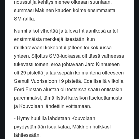
noussut ja kehitys menee oikeaan suuntaan,
summasi Mäkinen kauden kolme ensimmäistä
SM-rallia.
Nurmi alkoi vihertää ja tuleva intiaanikesä antoi
ensimmäisiä merkkejä itsestään, kun
rallikaravaani kokoontui jälleen toukokuussa
yhteen. Sijoitus SM3-luokassa oli tässä vaiheessa
tukevasti toinen, eroa johtavaan Jaro Kinnuseen
oli 29 pistettä ja taaksepäin kolmantena olleeseen
Samuli Vuorisaloon 19 pistettä. Edellisellä viikolla
Ford Fiestan alustaa oli testeissä saatu entistäkin
paremmaksi, tämä lisäsi kaksikon itseluottamusta
ja Kouvolaan lähdettiin voittamaan.
- Hymy huulilla lähdetään Kouvolaan
pyydystämään isoa kalaa, Mäkinen huikkasi
lähtiessään.