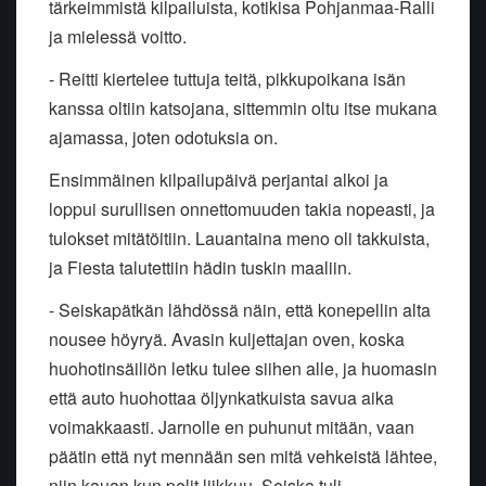
tärkeimmistä kilpailuista, kotikisa Pohjanmaa-Ralli
ja mielessä voitto.
- Reitti kiertelee tuttuja teitä, pikkupoikana isän
kanssa oltiin katsojana, sittemmin oltu itse mukana
ajamassa, joten odotuksia on.
Ensimmäinen kilpailupäivä perjantai alkoi ja
loppui surullisen onnettomuuden takia nopeasti, ja
tulokset mitätöitiin. Lauantaina meno oli takkuista,
ja Fiesta talutettiin hädin tuskin maaliin.
- Seiskapätkän lähdössä näin, että konepellin alta
nousee höyryä. Avasin kuljettajan oven, koska
huohotinsäiliön letku tulee siihen alle, ja huomasin
että auto huohottaa öljynkatkuista savua aika
voimakkaasti. Jarnolle en puhunut mitään, vaan
päätin että nyt mennään sen mitä vehkeistä lähtee,
niin kauan kun pelit liikkuu. Seiska tuli