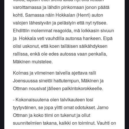
varoittamassa ja lähdin pinkomaan jonon päätä
kohti. Samassa näin Hokkalan (Henri) auton
valojen lähestyvän ja pelästyin että nyt rytisee.
Ehdittiin molemmat reagoida, mä loikkasin sivuun
ja Hokkala veti vauhdilla autonsa hankeen. Eipä
olisi uskonut, että koen talläisen säikähdyksen
rallissa, enkä ole edes autossa vaan penkalla,
Mäkinen muistelee.
Kolmas ja viimeinen talvella ajettava ralli
Joensuussa sinetöi hattutempun, Mäkinen ja
Ottman nousivat jälleen palkintokorokkeelle.
- Kokonaisuutena olen talvikauteen tosi
tyytyväinen, se jopa ylitti omat odotukset. Jarno
Ottman ja koko tiimi on tukenut ja ollut
suunnitelmien takana, kaikki on toiminut. Vauhti on