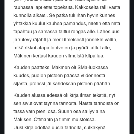
rauhassa läpi ettei töpeksitä. Kakkoselta ralli vasta
kunnolla alkaisi. Se pätkä tuli ihan hyvin kunnes
yhtäkkiä kuului kauhea pamahdus, mietin että mitä
tapahtuu ja samassa taittui rengas alle. Lähes uusi
jarrulevy räjähti ja meni ilmeisesti jonnekin väliin,
mikä rikkoi alapallonivelen ja pyörä taittui alle,
Mäkinen kertasi kauden viimeistä kilpailua.
Kauden päätteksi Mäkinen oli SM3-luokassa
kuudes, puolen pisteen päässä viidennestä
sijasta, pronssi jäi kahdeksan pisteen päähän.
Kauden alussa edessä oli kirja ilman tekstiä, nyt
sen sivut ovat täynnä tarinoita. Näistä tarinoista on
tässä vain pieni osa. Suurin osa säilyy aina
Mäkisen, Ottmanin ja tiimin muistoissa.
Uusi kirja odottaa uusia tarinoita, sulkakynä