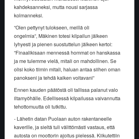
kahdeksanneksi, mutta nousi sarjassa
kolmanneksi.
”Olen pettynyt tulokseen, meillä oli
ongelmia”, Mäkinen totesi kilpailun jälkeen
lyhyesti ja pienen suostuttelun jälkeen kertoi:
”Finaalikisaan mennessä hommat on hanskassa
ja me tulemme vielä, mitali on mahdollinen. Se
olisi koko tiimin mitali, haluan antaa siihen oman
panokseni ja tehdä kaiken voitavani”
Ennen kauden päätöstä oli tallissa palanut valo
iltamyöhälle. Edellisessä kilpailussa vaivannutta
tehottomuutta oli tutkittu.
- Lähetin datan Puolaan auton rakentaneelle
kaverille, ja sieltä tuli välittömästi vastaus, että
autosta on moottorin ajoitus pielessä. Kiikutettiin