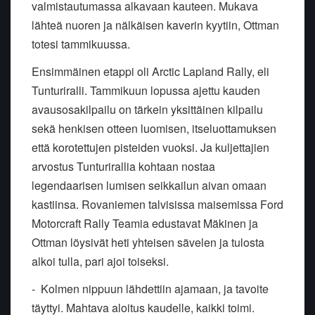
valmistautumassa alkavaan kauteen. Mukava
lähteä nuoren ja nälkäisen kaverin kyytiin, Ottman
totesi tammikuussa.
Ensimmäinen etappi oli Arctic Lapland Rally, eli
Tunturiralli. Tammikuun lopussa ajettu kauden
avausosakilpailu on tärkein yksittäinen kilpailu
sekä henkisen otteen luomisen, itseluottamuksen
että korotettujen pisteiden vuoksi. Ja kuljettajien
arvostus Tunturirallia kohtaan nostaa
legendaarisen lumisen seikkailun aivan omaan
kastiinsa. Rovaniemen talvisissa maisemissa Ford
Motorcraft Rally Teamia edustavat Mäkinen ja
Ottman löysivät heti yhteisen sävelen ja tulosta
alkoi tulla, pari ajoi toiseksi.
- Kolmen nippuun lähdettiin ajamaan, ja tavoite
täyttyi. Mahtava aloitus kaudelle, kaikki toimi.