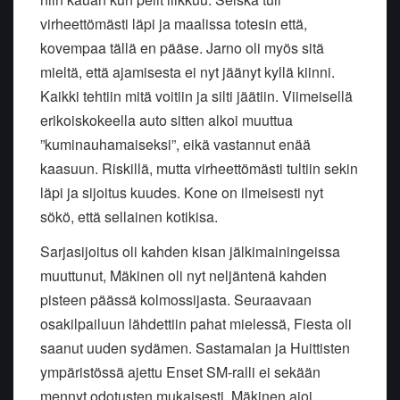
virheettömästi läpi ja maalissa totesin että,
kovempaa tällä en pääse. Jarno oli myös sitä
mieltä, että ajamisesta ei nyt jäänyt kyllä kiinni.
Kaikki tehtiin mitä voitiin ja silti jäätiin. Viimeisellä
erikoiskokeella auto sitten alkoi muuttua
”kuminauhamaiseksi”, eikä vastannut enää
kaasuun. Riskillä, mutta virheettömästi tultiin sekin
läpi ja sijoitus kuudes. Kone on ilmeisesti nyt
sökö, että sellainen kotikisa.
Sarjasijoitus oli kahden kisan jälkimainingeissa
muuttunut, Mäkinen oli nyt neljäntenä kahden
pisteen päässä kolmossijasta. Seuraavaan
osakilpailuun lähdettiin pahat mielessä, Fiesta oli
saanut uuden sydämen. Sastamalan ja Huittisten
ympäristössä ajettu Enset SM-ralli ei sekään
mennyt odotusten mukaisesti. Mäkinen ajoi