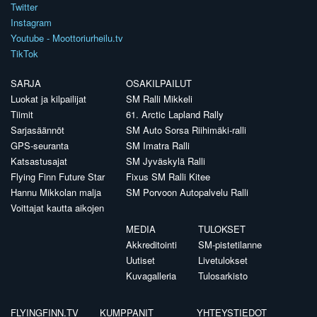
Twitter
Instagram
Youtube - Moottoriurheilu.tv
TikTok
SARJA
OSAKILPAILUT
Luokat ja kilpailijat
SM Ralli Mikkeli
Tiimit
61. Arctic Lapland Rally
Sarjasäännöt
SM Auto Sorsa Riihimäki-ralli
GPS-seuranta
SM Imatra Ralli
Katsastusajat
SM Jyväskylä Ralli
Flying Finn Future Star
Fixus SM Ralli Kitee
Hannu Mikkolan malja
SM Porvoon Autopalvelu Ralli
Voittajat kautta aikojen
MEDIA
TULOKSET
Akkreditointi
SM-pistetilanne
Uutiset
Livetulokset
Kuvagalleria
Tulosarkisto
FLYINGFINN.TV
KUMPPANIT
YHTEYSTIEDOT