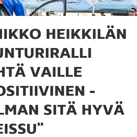
IKKO HEIKKILÄN
UNTURIRALLI
HTÄ VAILLE
OSITIIVINEN -
ILMAN SITÄ HYVÄ
EISSU"