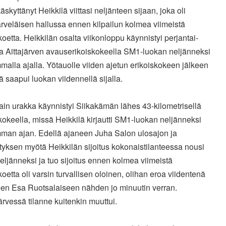
äskyttänyt Heikkilä viittasi neljänteen sijaan, joka oli
rveläisen hallussa ennen kilpailun kolmea viimeistä
koetta. Heikkilän osalta viikonloppu käynnistyi perjantai-
 Aittajärven avauserikoiskokeella SM1-luokan neljänneksi
alla ajalla. Yötauolle viiden ajetun erikoiskokeen jälkeen
ä saapui luokan viidennellä sijalla.
in urakka käynnistyi Siikakämän lähes 43-kilometrisellä
kokeella, missä Heikkilä kirjautti SM1-luokan neljänneksi
man ajan. Edellä ajaneen Juha Salon ulosajon ja
yksen myötä Heikkilän sijoitus kokonaistilanteessa nousi
ljänneksi ja tuo sijoitus ennen kolmea viimeistä
koetta oli varsin turvallisen oloinen, olihan eroa viidentenä
een Esa Ruotsalaiseen nähden jo minuutin verran.
ärvessä tilanne kuitenkin muuttui.