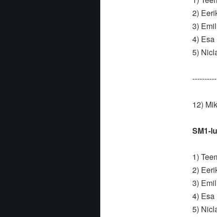
2) Eeri
3) Emi
4) Esa
5) Nic
----------
12) Mik
SM1-lu
1) Tee
2) Eeri
3) Emi
4) Esa
5) Nic