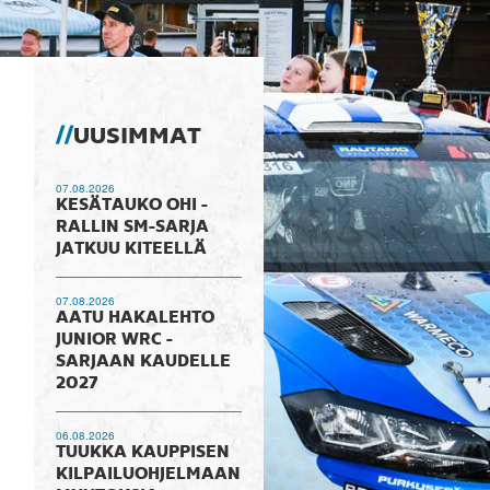
UUSIMMAT
07.08.2026
KESÄTAUKO OHI -
RALLIN SM-SARJA
JATKUU KITEELLÄ
07.08.2026
AATU HAKALEHTO
JUNIOR WRC -
SARJAAN KAUDELLE
2027
06.08.2026
TUUKKA KAUPPISEN
KILPAILUOHJELMAAN