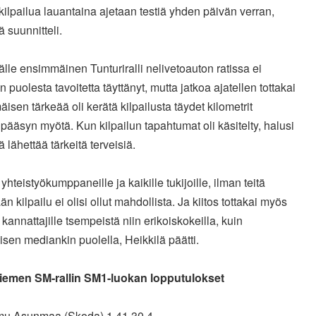
ilpailua lauantaina ajetaan testiä yhden päivän verran,
ä suunnitteli.
älle ensimmäinen Tunturiralli nelivetoauton ratissa ei
n puolesta tavoitetta täyttänyt, mutta jatkoa ajatellen tottakai
isen tärkeää oli kerätä kilpailusta täydet kilometrit
pääsyn myötä. Kun kilpailun tapahtumat oli käsitelty, halusi
ä lähettää tärkeitä terveisiä.
s yhteistyökumppaneille ja kaikille tukijoille, ilman teitä
n kilpailu ei olisi ollut mahdollista. Ja kiitos tottakai myös
e kannattajille tsempeistä niin erikoiskokeilla, kuin
isen mediankin puolella, Heikkilä päätti.
emen SM-rallin SM1-luokan lopputulokset
mu Asunmaa (Skoda) 1.41.30,4