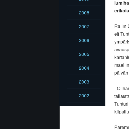
lumiha
erikoi
2008
Rallin 
2007
eli Tun
2006
ympäris
avauspä
2005
kartanl
maaliin
2004
päivän 
2003
- Oliha
2002
tälläis
Tunturi
kilpail
Paremm