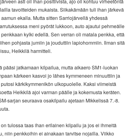
ojärveen asti oli ihan positiivista, ajo oli kohtuu virheetöntä
 lailla tavoitteiden mukaista. Siikakämään tuli ihan järkevä
 aamun ekalla. Mutta sitten Sarriojärvellä yhdessä
jarrutuksessa meni pyörät lukkoon, auto ajautui pehmeälle
i penkkaan kylki edellä. Sen verran oli matala penkka, että
siihen pohjasta jumiin ja jouduttiin lapiohommiin. Ilman sitä
issu, Heikkilä harmitteli.
ä pääsi jatkamaan kilpailua, mutta aikaero SM1-luokan
paan kärkeen kasvoi jo lähes kymmeneen minuuttiin ja
s putosi kärkikymmenikön ulkopuolelle. Kaksi viimeistä
koetta Heikkilä ajoi varman päälle ja kokemusta keräten.
SM-sarjan seuraava osakilpailu ajetaan Mikkelissä 7.-8.
uuta.
ä on tulossa taas ihan erilainen kilpailu ja jos ei ihmeitä
, niin penkkoihin ei ainakaan tarvitse nojailla. Viikko