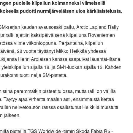
ngen puolelle kilpailun kolmanneksi viimeisellä
skokeella pudotti nurmijärveläisen ulos kärkitaistelusta.
SM-sarjan kauden avausosakilpailu, Arctic Lapland Rally
turiralli, ajettiin kaksipäiväisenä kilpailuna Rovaniemen
tössä viime viikonloppuna. Perjantaina, kilpailun
ivänä, 28 vuotta täyttänyt Mikko Heikkilä yhdessä
ukijansa Henri Arpiaisen kanssa saapuivat lauantai-iltana
 yleiskilpailun sijalla 18. ja SM1-luokan sijalla 12. Kahden
urakointi tuotti neljä SM-pistettä.
n siinä paremmatkin pisteet tulossa, mutta ralli on välillä
tä. Täytyy ajaa virheittä maaliin asti, ensimmäistä kertaa
ralliin nelivetoauton ratissa osallistunut Heikkilä muistutti
un jälkeen.
illa pisteillä TGS Worldwide -tiimin Skoda Fabia R5 -