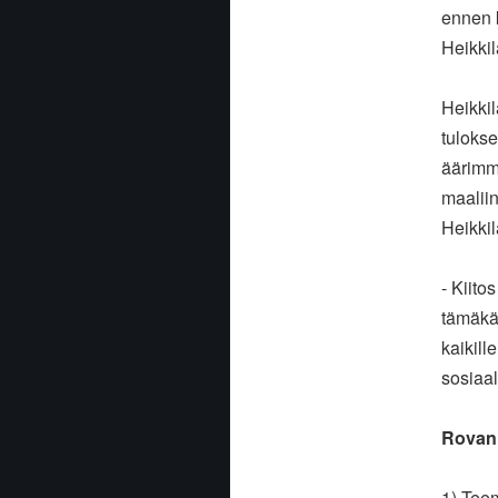
ennen k
Heikkil
Heikkil
tulokse
äärimmä
maaliin
Heikkil
- Kiito
tämäkää
kaikill
sosiaal
Rovani
1) Tee