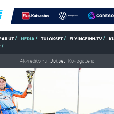
PAILUT
MEDIA
TULOKSET
FLYINGFINN.TV
K
T
Akkreditointi
Uutiset
Kuvagalleria