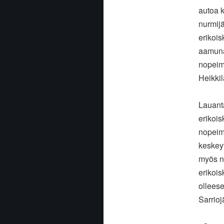
autoa k
nurmijä
erikois
aamuna
nopeimm
Heikkil
Lauanta
erikois
nopeim
keskeyt
myös ne
erikois
ollees
Sarrioj