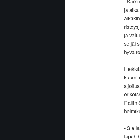
- Sarri
ja aika
aikakin
risteys
ja valu
se jäi 
hyvä re
Heikkil
kuumim
sijoitu
erikois
Rallin 
helmik
- Siell
tapahdu