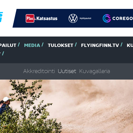
PAILUT
MEDIA
TULOKSET
FLYINGFINN.TV
K
T
Akkreditointi
Uutiset
Kuvagalleria