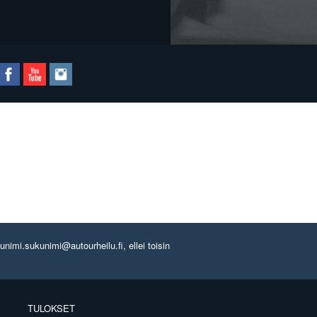
imi.sukunimi@autourheilu.fi, ellei toisin
TULOKSET