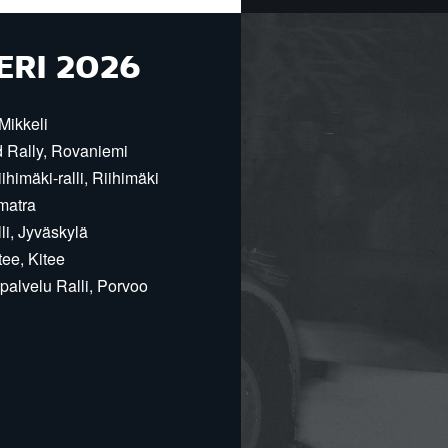
ERI 2026
Mikkeli
d Rally, Rovaniemi
himäki-ralli, Riihimäki
matra
i, Jyväskylä
ee, Kitee
alvelu Ralli, Porvoo