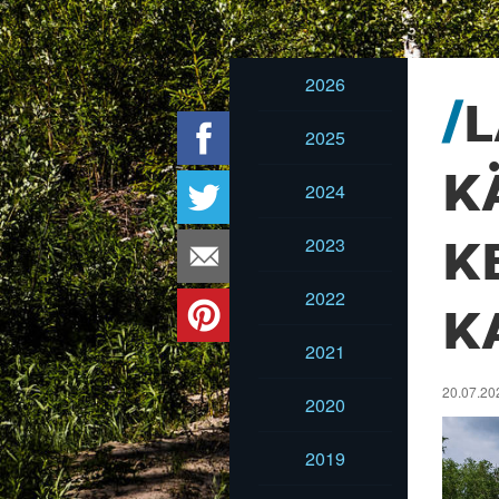
2026
L
2025
K
2024
2023
K
2022
K
2021
20.07.202
2020
2019