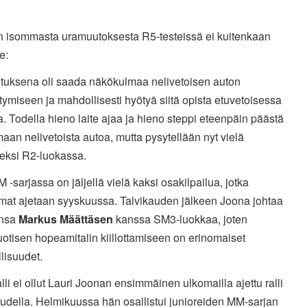
n isommasta uramuutoksesta R5-testeissä ei kuitenkaan
e:
oituksena oli saada näkökulmaa nelivetoisen auton
tymiseen ja mahdollisesti hyötyä siitä opista etuvetoisessa
. Todella hieno laite ajaa ja hieno steppi eteenpäin päästä
aan nelivetoista autoa, mutta pysytellään nyt vielä
seksi R2-luokassa.
M -sarjassa on jäljellä vielä kaksi osakilpailua, jotka
at ajetaan syyskuussa. Talvikauden jälkeen Joona johtaa
insa
Markus Määttäsen
kanssa SM3-luokkaa, joten
otisen hopeamitalin kiillottamiseen on erinomaiset
lisuudet.
lli ei ollut Lauri Joonan ensimmäinen ulkomailla ajettu ralli
audella. Helmikuussa hän osallistui junioreiden MM-sarjan