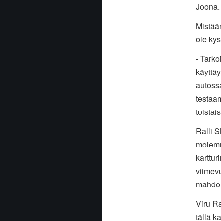
Joona.
Mistää
ole kys
- Tark
käyttäy
autossa
testaam
toistai
Ralli S
molemm
karttur
viimevu
mahdol
Viru Ra
tällä k