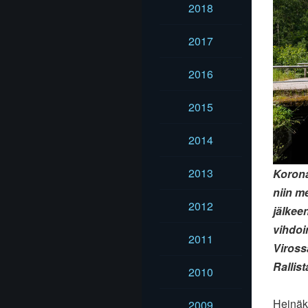
2018
2017
2016
2015
2014
2013
Korona
niin m
2012
jälkee
vihdoi
2011
Viross
Rallist
2010
Heinäk
2009