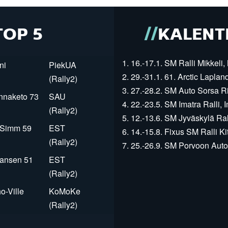
TOP 5
KALENT
1. 16.-17.1. SM Ralli Mikkeli, 
ni
PiekUA
2. 29.-31.1. 61. Arctic Laplan
(Rally2)
3. 27.-28.2. SM Auto Sorsa Rii
innaketo 73
SAU
4. 22.-23.5. SM Imatra Ralli, I
(Rally2)
5. 12.-13.6. SM Jyväskylä Rall
r Simm 59
EST
6. 14.-15.8. Fixus SM Ralli Kit
(Rally2)
7. 25.-26.9. SM Porvoon Autop
Jansen 51
EST
(Rally2)
o-Ville
KoMoKe
(Rally2)