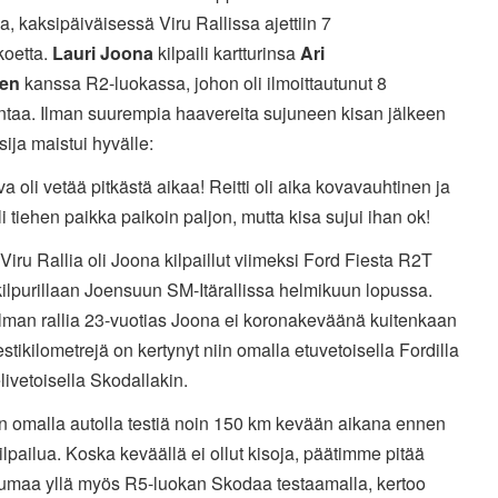
a, kaksipäiväisessä Viru Rallissa ajettiin 7
koetta.
Lauri Joona
kilpaili kartturinsa
Ari
sen
kanssa R2-luokassa, johon oli ilmoittautunut 8
ntaa. Ilman suurempia haavereita sujuneen kisan jälkeen
ija maistui hyvälle:
a oli vetää pitkästä aikaa! Reitti oli aika kovavauhtinen ja
li tiehen paikka paikoin paljon, mutta kisa sujui ihan ok!
iru Rallia oli Joona kilpaillut viimeksi Ford Fiesta R2T
ilpurillaan Joensuun SM-Itärallissa helmikuun lopussa.
ilman rallia 23-vuotias Joona ei koronakeväänä kuitenkaan
Testikilometrejä on kertynyt niin omalla etuvetoisella Fordilla
livetoisella Skodallakin.
iin omalla autolla testiä noin 150 km kevään aikana ennen
ilpailua. Koska keväällä ei ollut kisoja, päätimme pitää
tumaa yllä myös R5-luokan Skodaa testaamalla, kertoo