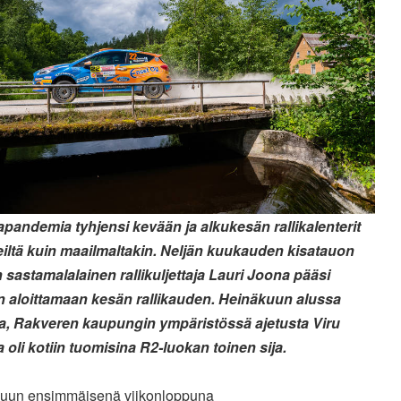
pandemia tyhjensi kevään ja alkukesän rallikalenterit
eiltä kuin maailmaltakin. Neljän kuukauden kisatauon
n sastamalalainen rallikuljettaja Lauri Joona pääsi
n aloittamaan kesän rallikauden. Heinäkuun alussa
a, Rakveren kaupungin ympäristössä ajetusta Viru
a oli kotiin tuomisina R2-luokan toinen sija.
uun ensimmäisenä viikonloppuna