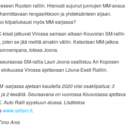
eseen Ruotsin ralliin. Hienosti sujunut junnujen MM-avaus
 harmittavaan rengasrikkoon ja yhdeksänteen sijaan.
ko kilpailukausi myös MM-sarjassa?
-kisat jatkuvat Virossa samaan aikaan Kouvolan SM-rallin
 joten se jää meiltä ainakin väliin. Katsotaan MM-jatkoa
 tuonnempana, toteaa Joona.
seuraavaa SM-rallia Lauri Joona osallistuu Ari Koposen
elokuussa Virossa ajettavaan Lõuna-Eesti Ralliin.
M -sarjassa ajetaan kaudella 2020 viisi osakilpailua: 3
a ja 2 kesällä. Seuraavana on vuorossa Kouvolassa ajettava
 Auto Ralli syyskuun alussa. Lisätietoa
ta
www.rallism.fi
.
Timo Anis