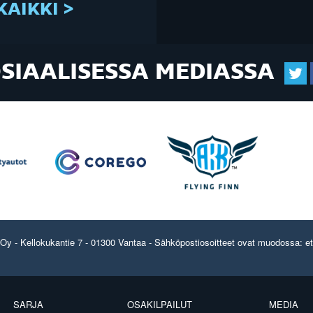
KAIKKI >
OSIAALISESSA MEDIASSA
y - Kellokukantie 7 - 01300 Vantaa - Sähköpostiosoitteet ovat muodossa: etun
SARJA
OSAKILPAILUT
MEDIA