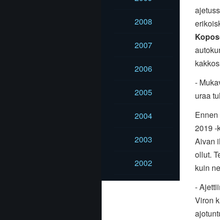
ajetuss
2008
erikois
Kopo
2007
autoku
kakkoss
2006
- Mukav
2005
uraa tu
Ennen V
2004
2019 -k
2003
Aivan 
ollut. 
2002
kuin ne
- Ajett
Viron k
ajotun