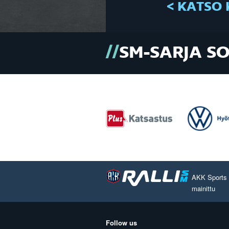
< KATSO 
SM-SARJA S
AKK Sports O
mainittu
Follow us