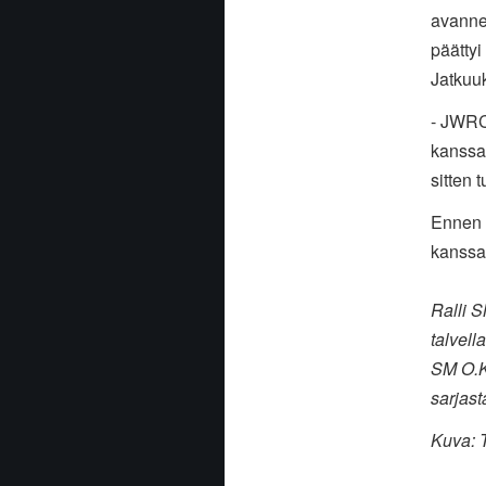
avanne
päättyi
Jatkuu
- JWRC
kanssa,
sitten
Ennen 
kanssa 
Ralli S
talvell
SM O.K.
sarjas
Kuva: 