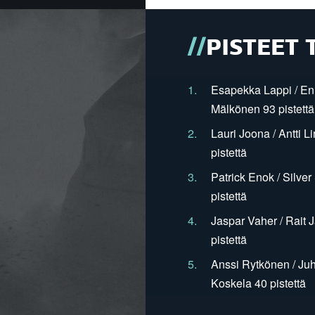
PISTEET 
1.
Esapekka Lappi / En
Mälkönen 93 pistettä
2.
Lauri Joona / Antti L
pistettä
3.
Patrick Enok / Silve
pistettä
4.
Jaspar Vaher / Rait 
pistettä
5.
Anssi Rytkönen / Juh
Koskela 40 pistettä