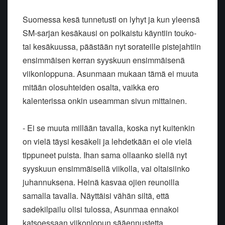
Suomessa kesä tunnetusti on lyhyt ja kun yleensä
SM-sarjan kesäkausi on polkaistu käyntiin touko-
tai kesäkuussa, päästään nyt sorateille pistejahtiin
ensimmäisen kerran syyskuun ensimmäisenä
viikonloppuna. Asunmaan mukaan tämä ei muuta
mitään olosuhteiden osalta, vaikka ero
kalenterissa onkin useamman sivun mittainen.
- Ei se muuta millään tavalla, koska nyt kuitenkin
on vielä täysi kesäkeli ja lehdetkään ei ole vielä
tippuneet puista. Ihan sama ollaanko siellä nyt
syyskuun ensimmäisellä viikolla, vai oltaisiinko
juhannuksena. Heinä kasvaa ojien reunoilla
samalla tavalla. Näyttäisi vähän siltä, että
sadekilpailu olisi tulossa, Asunmaa ennakoi
katsoessaan viikonlopun sääennustetta