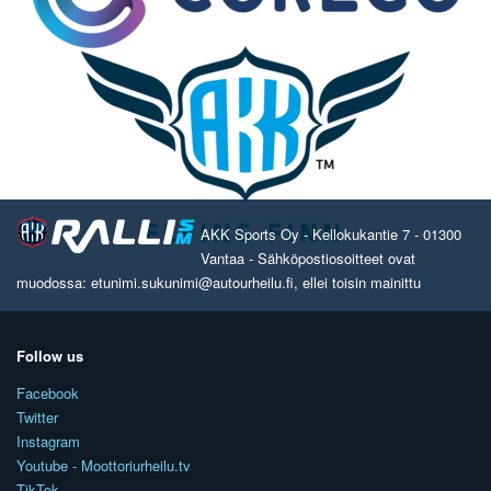
AKK Sports Oy - Kellokukantie 7 - 01300
Vantaa - Sähköpostiosoitteet ovat
muodossa: etunimi.sukunimi@autourheilu.fi, ellei toisin mainittu
Follow us
Facebook
Twitter
Instagram
Youtube - Moottoriurheilu.tv
TikTok