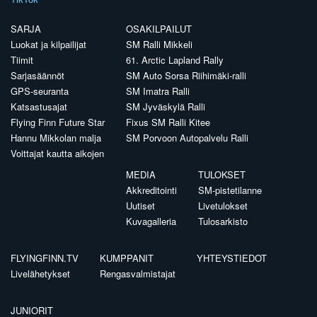
SARJA
OSAKILPAILUT
Luokat ja kilpailijat
SM Ralli Mikkeli
Tiimit
61. Arctic Lapland Rally
Sarjasäännöt
SM Auto Sorsa Riihimäki-ralli
GPS-seuranta
SM Imatra Ralli
Katsastusajat
SM Jyväskylä Ralli
Flying Finn Future Star
Fixus SM Ralli Kitee
Hannu Mikkolan malja
SM Porvoon Autopalvelu Ralli
Voittajat kautta aikojen
MEDIA
TULOKSET
Akkreditointi
SM-pistetilanne
Uutiset
Livetulokset
Kuvagalleria
Tulosarkisto
FLYINGFINN.TV
KUMPPANIT
YHTEYSTIEDOT
Livelähetykset
Rengasvalmistajat
JUNIORIT