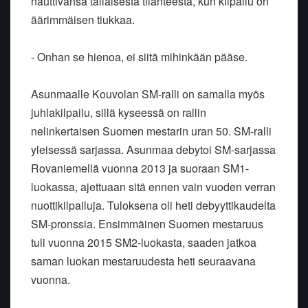
nauttivansa tälläisestä tilanteesta, kun kilpailu on
äärimmäisen tiukkaa.
- Onhan se hienoa, ei siitä mihinkään pääse.
Asunmaalle Kouvolan SM-ralli on samalla myös
juhlakilpailu, sillä kyseessä on rallin
nelinkertaisen Suomen mestarin uran 50. SM-ralli
yleisessä sarjassa. Asunmaa debytoi SM-sarjassa
Rovaniemellä vuonna 2013 ja suoraan SM1-
luokassa, ajettuaan sitä ennen vain vuoden verran
nuottikilpailuja. Tuloksena oli heti debyyttikaudelta
SM-pronssia. Ensimmäinen Suomen mestaruus
tuli vuonna 2015 SM2-luokasta, saaden jatkoa
saman luokan mestaruudesta heti seuraavana
vuonna.