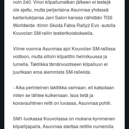
noin 240. Viron kilpailumatkan jälkeen ei testejä
ole ajettu, mutta perjantaina Asunmaa yhdessä
kartanlukijansa Jani Salon kanssa nähdään TGS
Worldwide -tiimin Skoda Fabia Rally2 Evo -autolla
Kouvolan SM-rallin testierikoiskokeella.
Viime vuonna Asunmaa ajoi Kouvolan SM-rallissa
voittoon, mutta silloin kilpailtiin helmikuussa ja
lumella. Taktiikka tämänvuotiseen kilpailuun ei
juurikaan eroa aiemmista SM-ralleista.
- Aika perinteinen taktiikka varmaan, eli katsotaan
miten se lähtee kulkemaan. Isoa tietä ja
kovavauhtinen reitti on luvassa, Asunmaa pohtii.
SM1-luokassa Kouvolassa on mukana kymmenen
kilpailijaparia. Asunmaa starttaa reitille numerolla