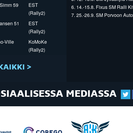
r Simm 59
EST
6. 14.-15.8. Fixus SM Ralli Kit
(Rally2)
7. 25.-26.9. SM Porvoon Autop
Jansen 51
EST
(Rally2)
o-Ville
KoMoKe
(Rally2)
KAIKKI >
OSIAALISESSA MEDIASSA