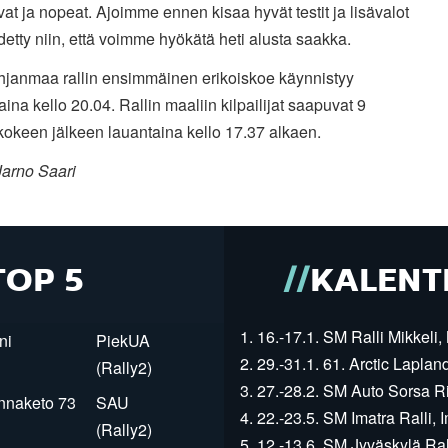
at ja nopeat. Ajoimme ennen kisaa hyvät testit ja lisävalot
etty niin, että voimme hyökätä heti alusta saakka.
janmaa rallin ensimmäinen erikoiskoe käynnistyy
aina kello 20.04. Rallin maaliin kilpailijat saapuvat 9
kokeen jälkeen lauantaina kello 17.37 alkaen.
Jarno Saari
TOP 5
KALENT
1. 16.-17.1. SM Ralli Mikkeli, 
ni
PiekUA
2. 29.-31.1. 61. Arctic Laplan
(Rally2)
3. 27.-28.2. SM Auto Sorsa Rii
innaketo 73
SAU
4. 22.-23.5. SM Imatra Ralli, I
(Rally2)
5. 12.-13.6. SM Jyväskylä Rall