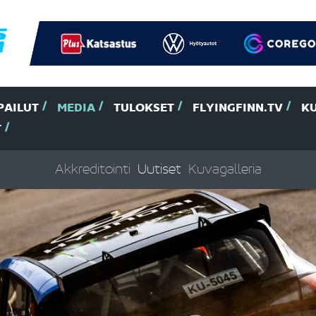
PAILUT
MEDIA
TULOKSET
FLYINGFINN.TV
K
T
Akkreditointi
Uutiset
Kuvagalleria