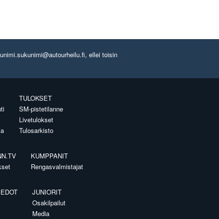
imi.sukunimi@autourheilu.fi, ellei toisin
TULOKSET
ti
SM-pistetilanne
Livetulokset
ia
Tulosarkisto
NN.TV
KUMPPANIT
kset
Rengasvalmistajat
IEDOT
JUNIORIT
Osakilpailut
Media