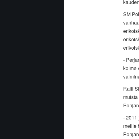
kauden 
SM Poh
vanhaan
erikois
erikois
erikois
- Perja
kolme v
valmina
Ralli S
muista
Pohjan
- 2011 
meille 
Pohjanm