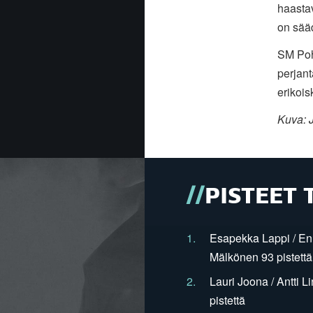
haastav
on sääd
SM Poh
perjant
erikois
Kuva: 
PISTEET 
1.
Esapekka Lappi / En
Mälkönen 93 pistettä
2.
Lauri Joona / Antti L
pistettä