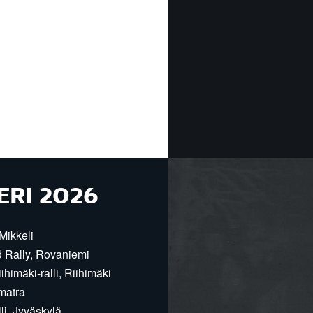
ERI 2026
Mikkeli
d Rally, Rovaniemi
himäki-ralli, Riihimäki
matra
i, Jyväskylä