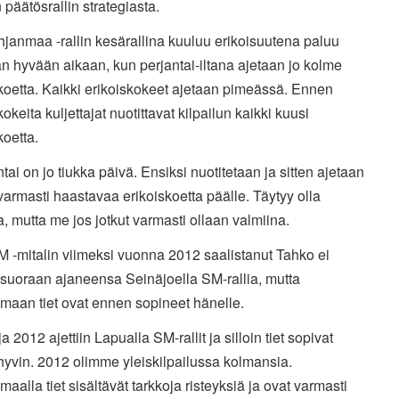
päätösrallin strategiasta.
janmaa -rallin kesärallina kuuluu erikoisuutena paluu
 hyvään aikaan, kun perjantai-iltana ajetaan jo kolme
koetta. Kaikki erikoiskokeet ajetaan pimeässä. Ennen
kokeita kuljettajat nuotittavat kilpailun kaikki kuusi
koetta.
ntai on jo tiukka päivä. Ensiksi nuotitetaan ja sitten ajetaan
armasti haastavaa erikoiskoetta päälle. Täytyy olla
, mutta me jos jotkut varmasti ollaan valmiina.
M -mitalin viimeksi vuonna 2012 saalistanut Tahko ei
 suoraan ajaneensa Seinäjoella SM-rallia, mutta
maan tiet ovat ennen sopineet hänelle.
ja 2012 ajettiin Lapualla SM-rallit ja silloin tiet sopivat
hyvin. 2012 olimme yleiskilpailussa kolmansia.
aalla tiet sisältävät tarkkoja risteyksiä ja ovat varmasti