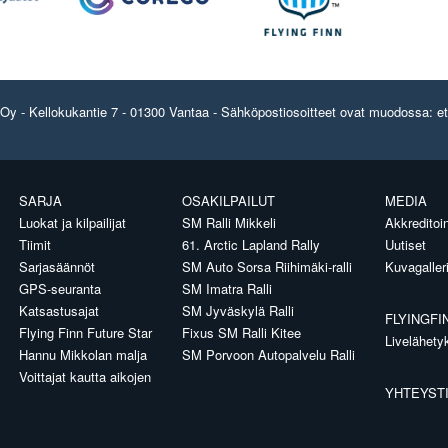
y - Kellokukantie 7 - 01300 Vantaa - Sähköpostiosoitteet ovat muodossa: etun
SARJA
OSAKILPAILUT
MEDIA
Luokat ja kilpailijat
SM Ralli Mikkeli
Akkreditoin
Tiimit
61. Arctic Lapland Rally
Uutiset
Sarjasäännöt
SM Auto Sorsa Riihimäki-ralli
Kuvagaller
GPS-seuranta
SM Imatra Ralli
Katsastusajat
SM Jyväskylä Ralli
FLYINGFI
Flying Finn Future Star
Fixus SM Ralli Kitee
Livelähety
Hannu Mikkolan malja
SM Porvoon Autopalvelu Ralli
Voittajat kautta aikojen
YHTEYST