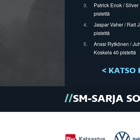
3.
Patrick Enok / Silve
pistettä
4.
Jaspar Vaher / Rait 
pistettä
5.
Anssi Rytkönen / Juh
Koskela 40 pistettä
< KATSO 
SM-SARJA S