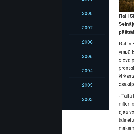
2008
Ralli 
Seinäj
2007
päättä
2006
Rallin 
ympäri
2005
oleva 
pronss
2004
kirkast
osakilp
2003
- Tällä
2002
miten p
ajaa vo
taistel
maksimi