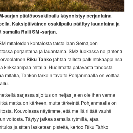
SM-sarjan päätösosakilpailu käynnistyy perjantaina
oella. Kaksipäiväinen osakilpailu päättyy lauantaina ja
ä samalla Ralli SM -sarjan.
SM-mitaleiden kohtalosta taistellaan Seinäjoen
stössä perjantaina ja lauantaina. SM2-luokassa neljäntenä
porvoolainen
Riku Tahko
jahtaa rallista palkintokaappiinsa
ia kirkkaampaa mitalia. Huolimatta palavasta tahdosta
aa mitalia, Tahkon tärkein tavoite Pohjanmaalla on voittaa
ailu.
 hetkellä sarjassa sijoitus on neljäs ja en ole ihan varma
itkä matka on kärkeen, mutta tärkeintä Pohjanmaalla on
itosta. Kouvolassa näytimme, että meillä riittää vauhti
uun voitosta. Täytyy jatkaa samalla rytmillä, ajaa
tulos ja sitten lasketaan pisteitä, kertoo Riku Tahko