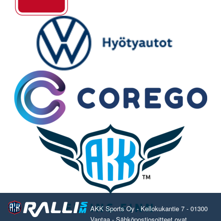
AKK Sports Oy - Kellokukantie 7 - 01300
Vantaa - Sähköpostiosoitteet ovat