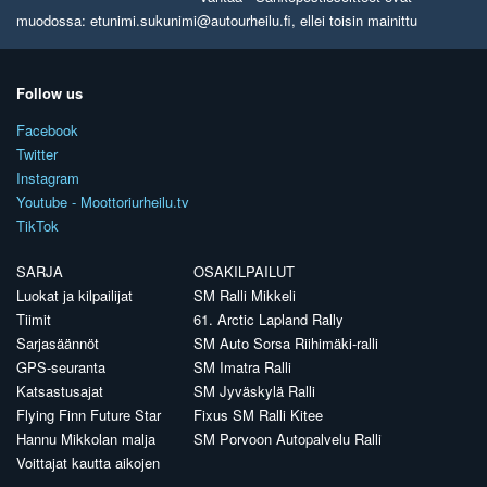
muodossa: etunimi.sukunimi@autourheilu.fi, ellei toisin mainittu
Follow us
Facebook
Twitter
Instagram
Youtube - Moottoriurheilu.tv
TikTok
SARJA
OSAKILPAILUT
Luokat ja kilpailijat
SM Ralli Mikkeli
Tiimit
61. Arctic Lapland Rally
Sarjasäännöt
SM Auto Sorsa Riihimäki-ralli
GPS-seuranta
SM Imatra Ralli
Katsastusajat
SM Jyväskylä Ralli
Flying Finn Future Star
Fixus SM Ralli Kitee
Hannu Mikkolan malja
SM Porvoon Autopalvelu Ralli
Voittajat kautta aikojen