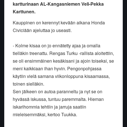
kartturinaan AL-Kangasniemen Veli-Pekka
Karttunen.
Kauppinen on kerennyt kevään aikana Honda
Civiciään ajeluttaa jo useasti.
- Kolme kisaa on jo ennätetty ajaa ja omalla
tielläkin treenattu. Rengas Turku -rallista aloitettiin,
se oli ensimmäinen kesäkisani ja ajoin toiseksi, se
meni kaikkiaan ihan hyvin. Pengonpohjassa
käytiin vielä samana viikonloppuna kisaamassa,
toinen sielläkin.
Sen jälkeen on autoa paranneltu ja nyt se on
hyvässä iskussa, tuntuu paremmalta. Hieman
iskarihommia tehtiin ja jarruja saatiin
mieleisemmäksi, kertoo Tuukka.