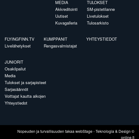
MEDIA
TULOKSET
Akkreditointi
SM-pistetilanne
Uutiset
Livetulokset
Kuvagalleria
Tulosarkisto
FLYINGFINN.TV
KUMPPANIT
YHTEYSTIEDOT
Livelähetykset
Rengasvalmistajat
JUNIORIT
Osakilpailut
Media
Tulokset ja sarjapisteet
Sarjasäännöt
Voittajat kautta aikojen
Yhteystiedot
Nopeuden ja turvallisuuden takaa
webStage
- Teknologia & Design ©
online.fi