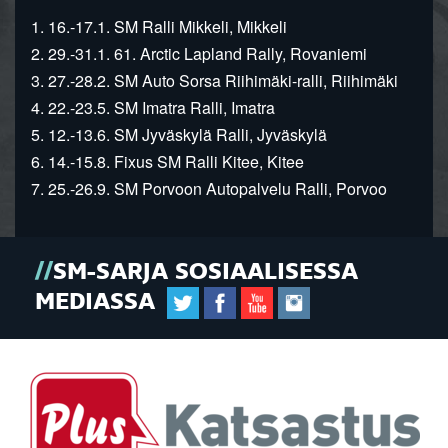
1. 16.-17.1. SM Ralli Mikkeli, Mikkeli
2. 29.-31.1. 61. Arctic Lapland Rally, Rovaniemi
3. 27.-28.2. SM Auto Sorsa Riihimäki-ralli, Riihimäki
4. 22.-23.5. SM Imatra Ralli, Imatra
5. 12.-13.6. SM Jyväskylä Ralli, Jyväskylä
6. 14.-15.8. Fixus SM Ralli Kitee, Kitee
7. 25.-26.9. SM Porvoon Autopalvelu Ralli, Porvoo
SM-SARJA SOSIAALISESSA
MEDIASSA