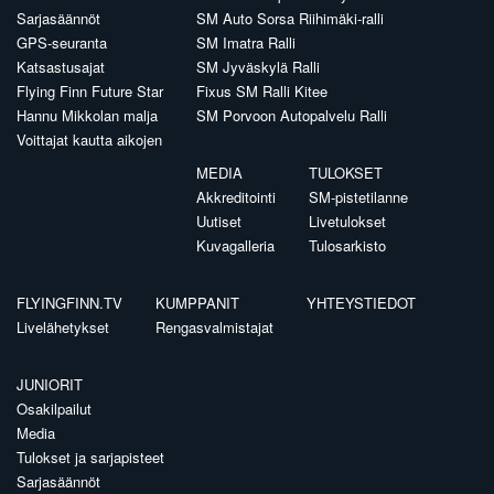
Sarjasäännöt
SM Auto Sorsa Riihimäki-ralli
GPS-seuranta
SM Imatra Ralli
Katsastusajat
SM Jyväskylä Ralli
Flying Finn Future Star
Fixus SM Ralli Kitee
Hannu Mikkolan malja
SM Porvoon Autopalvelu Ralli
Voittajat kautta aikojen
MEDIA
TULOKSET
Akkreditointi
SM-pistetilanne
Uutiset
Livetulokset
Kuvagalleria
Tulosarkisto
FLYINGFINN.TV
KUMPPANIT
YHTEYSTIEDOT
Livelähetykset
Rengasvalmistajat
JUNIORIT
Osakilpailut
Media
Tulokset ja sarjapisteet
Sarjasäännöt