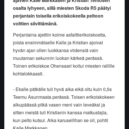
ajavien Kalle Markkasen ja Kristian Temosen
osalta lyhyeen, sillä miesten Skoda R5 päätyi
perjantain toisella erikoiskokeella peltoon
volttien siivittämänä.
Perjantaina ajettiin kolme asfalttierikoiskoetta,
joista ensimmäiselle Kalle ja Kristian ajoivat
hyvän ajan ollen luokkansa viidensiä vain
muutaman sekunnin luokan kärkeä perässä.
Toinen erikoiskoe Ohensaari koitui miesten rallille
kohtalokkaasti.
- Ekalle pätkälle tuli hyvä aika eikä oltu kuin 0,5s
Teemu Asunmaata perässä. Toisen erikoiskokeen
alkupäässä pitkä vasen meni vain leveäksi ja
sitten meistä tuli Kristianin kanssa matkustajia,
kun pelto kutsui. Aika karusellihan se oli, pohtii
Kalle Markkanen.