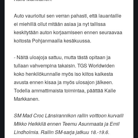
Auto vaurioitui sen verran pahasti, että lauantaille
ei miehillä ollut mitään asiaa ja nyt tallissa
keskitytään auton korjaamiseen ennen seuraavaa
koitosta Pohjanmaalla kesäkuussa.
- Näitä uloajoja sattuu, mutta tästä opitaan ja
tullaan vahvempina takaisin. TGS Worldwiden
koko henkilökunnalle myös iso kiitos kaikesta
avusta ennen kisaa ja myös ulosajon jälkeen.
Todella ammattimaista toimintaa, päättää Kalle
Markkanen.
SM Mad Croc Länsirannikon rallin voittoon kurvaili
Mikko Heikkilä ennen Teemu Asunmaata ja Emil
Lindholmia. Rallin SM-sarja jatkuu 18.-19.6.