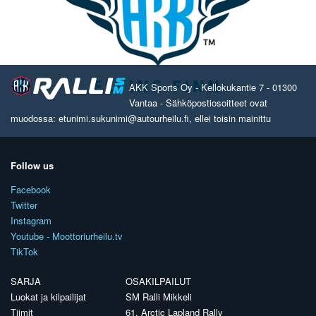
AKK Sports Oy - Kellokukantie 7 - 01300
Vantaa - Sähköpostiosoitteet ovat
muodossa: etunimi.sukunimi@autourheilu.fi, ellei toisin mainittu
Follow us
Facebook
Twitter
Instagram
Youtube - Moottoriurheilu.tv
TikTok
SARJA
OSAKILPAILUT
Luokat ja kilpailijat
SM Ralli Mikkeli
Tiimit
61. Arctic Lapland Rally