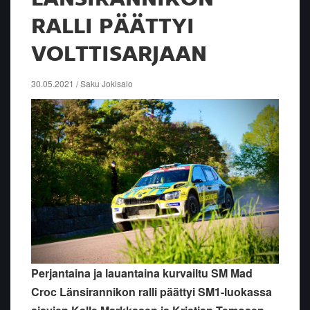
RALLI PÄÄTTYI
VOLTTISARJAAN
30.05.2021 / Saku Jokisalo
Perjantaina ja lauantaina kurvailtu SM Mad
Croc Länsirannikon ralli päättyi SM1-luokassa