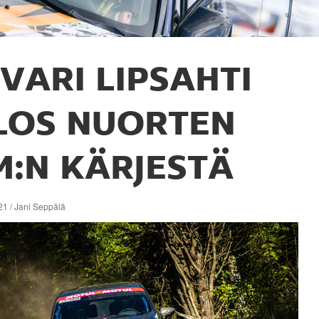
IVARI LIPSAHTI
LOS NUORTEN
M:N KÄRJESTÄ
21 / Jani Seppälä