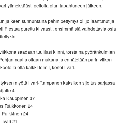
vari ytimekkäästi pellolta pian tapahtuneen jälkeen.
lun jälkeen sunnuntaina pahin pettymys oli jo laantunut ja
a oli Fiestaa purettu kiivaasti, ensimmäisiä vaihdettavia osia
itettykin.
viikkona saadaan tuulilasi kiinni, torstaina pyöränkulmien
 Pohjanmaalla ollaan mukana ja ennätetään parin viikon
oetella että kaikki toimii, kertoi Iivari.
tyksen myötä Iivari-Rampanen kaksikon sijoitus sarjassa
ijalle 4.
kka Kauppinen 37
tus Räikkönen 24
i Pulkkinen 24
 Iivari 21