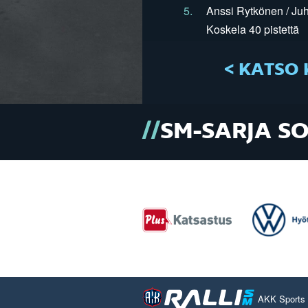
5.
Anssi Rytkönen / Juh
Koskela 40 pistettä
< KATSO 
SM-SARJA S
AKK Sports O