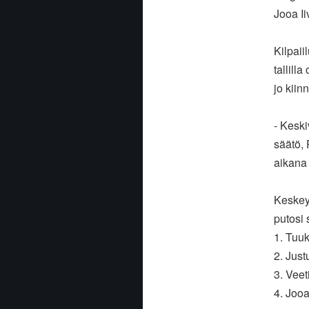
Jooa Ii
Kilpaii
tallill
jo kiinn
- Keski
säätö,
aikana k
Keskey
putosi s
1. Tuu
2. Jus
3. Veet
4. Jooa