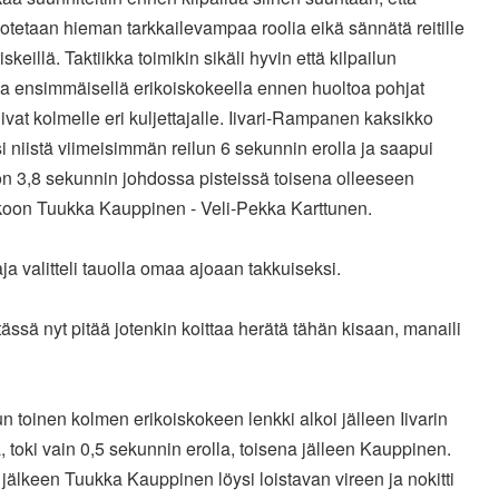
otetaan hieman tarkkailevampaa roolia eikä sännätä reitille
riskeillä. Taktiikka toimikin sikäli hyvin että kilpailun
la ensimmäisellä erikoiskokeella ennen huoltoa pohjat
ivat kolmelle eri kuljettajalle. Iivari-Rampanen kaksikko
 niistä viimeisimmän reilun 6 sekunnin erolla ja saapui
on 3,8 sekunnin johdossa pisteissä toisena olleeseen
koon Tuukka Kauppinen - Veli-Pekka Karttunen.
aja valitteli tauolla omaa ajoaan takkuiseksi.
 tässä nyt pitää jotenkin koittaa herätä tähän kisaan, manaili
un toinen kolmen erikoiskokeen lenkki alkoi jälleen Iivarin
a, toki vain 0,5 sekunnin erolla, toisena jälleen Kauppinen.
älkeen Tuukka Kauppinen löysi loistavan vireen ja nokitti