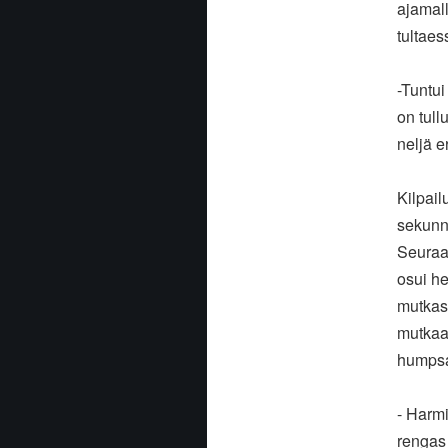
ajamall
tultaes
-Tuntui
on tull
neljä e
Kilpail
sekunni
Seuraav
osui he
mutkas
mutkaan
humpsah
- Harmi
rengas 