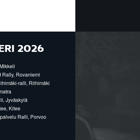
ERI 2026
Mikkeli
d Rally, Rovaniemi
himäki-ralli, Riihimäki
matra
i, Jyväskylä
ee, Kitee
alvelu Ralli, Porvoo