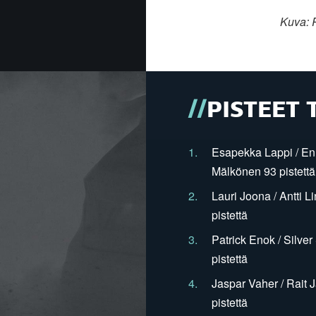
Kuva: 
PISTEET 
1.
Esapekka Lappi / En
Mälkönen 93 pistettä
2.
Lauri Joona / Antti L
pistettä
3.
Patrick Enok / Silve
pistettä
4.
Jaspar Vaher / Rait 
pistettä