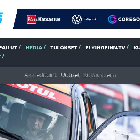
PAILUT
MEDIA
TULOKSET
FLYINGFINN.TV
K
T
Akkreditointi
Uutiset
Kuvagalleria