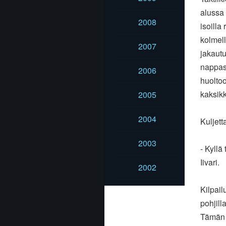
alussa 
2008
isoilla 
kolmel
2007
jakautu
nappasi
2006
huolto
kaksik
2005
2004
Kuljett
2003
- Kyllä
Iivari.
2002
Kilpail
pohjill
Tämän j