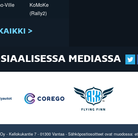
o-Ville
KoMoKe
(Rally2)
KAIKKI >
OSIAALISESSA MEDIASSA
y - Kellokukantie 7 - 01300 Vantaa - Sähköpostiosoitteet ovat muodossa: etun