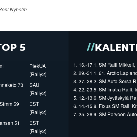
Roni Nyholm
TOP 5
KALENT
1. 16.-17.1. SM Ralli Mikkeli, 
ni
PiekUA
2. 29.-31.1. 61. Arctic Laplan
(Rally2)
3. 27.-28.2. SM Auto Sorsa Rii
innaketo 73
SAU
4. 22.-23.5. SM Imatra Ralli, I
(Rally2)
5. 12.-13.6. SM Jyväskylä Rall
r Simm 59
EST
6. 14.-15.8. Fixus SM Ralli Kit
(Rally2)
7. 25.-26.9. SM Porvoon Autop
Jansen 51
EST
(Rally2)