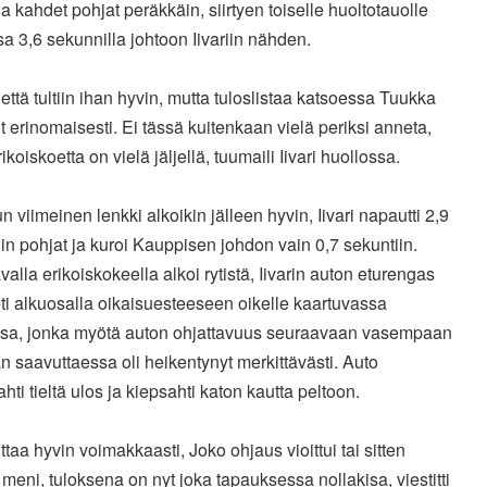
a kahdet pohjat peräkkäin, siirtyen toiselle huoltotauolle
sa 3,6 sekunnilla johtoon Iivariin nähden.
 että tultiin ihan hyvin, mutta tuloslistaa katsoessa Tuukka
ut erinomaisesti. Ei tässä kuitenkaan vielä periksi anneta,
rikoiskoetta on vielä jäljellä, tuumaili Iivari huollossa.
un viimeinen lenkki alkoikin jälleen hyvin, Iivari napautti 2,9
n pohjat ja kuroi Kauppisen johdon vain 0,7 sekuntiin.
alla erikoiskokeella alkoi rytistä, Iivarin auton eturengas
ti alkuosalla oikaisuesteeseen oikelle kaartuvassa
sa, jonka myötä auton ohjattavuus seuraavaan vasempaan
 saavuttaessa oli heikentynyt merkittävästi. Auto
ti tieltä ulos ja kiepsahti katon kautta peltoon.
ttaa hyvin voimakkaasti, Joko ohjaus vioittui tai sitten
meni, tuloksena on nyt joka tapauksessa nollakisa, viestitti