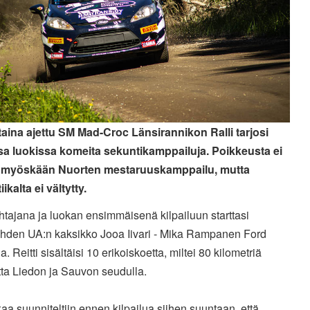
aina ajettu SM Mad-Croc Länsirannikon Ralli tarjosi
a luokissa komeita sekuntikamppailuja. Poikkeusta ei
 myöskään Nuorten mestaruuskamppailu, mutta
ikalta ei vältytty.
htajana ja luokan ensimmäisenä kilpailuun starttasi
ahden UA:n kaksikko Jooa Iivari - Mika Rampanen Ford
la. Reitti sisältäisi 10 erikoiskoetta, miltei 80 kilometriä
tta Liedon ja Sauvon seudulla.
kaa suunniteltiin ennen kilpailua siihen suuntaan, että