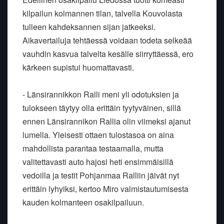
kilpailun kolmannen tilan, talvella Kouvolasta
tulleen kahdeksannen sijan jatkeeksi.
Aikavertailuja tehtäessä voidaan todeta selkeää
vauhdin kasvua talvelta kesälle siirryttäessä, ero
kärkeen supistui huomattavasti.
- Länsirannikkon Ralli meni yli odotuksien ja
tulokseen täytyy olla erittäin tyytyväinen, sillä
ennen Länsirannikon Rallia olin viimeksi ajanut
lumella. Yleisesti ottaen tulostasoa on aina
mahdollista parantaa testaamalla, mutta
valitettavasti auto hajosi heti ensimmäisillä
vedoilla ja testit Pohjanmaa Ralliin jäivät nyt
erittäin lyhyiksi, kertoo Miro valmistautumisesta
kauden kolmanteen osakilpailuun.