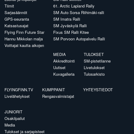
Tiimit
61. Arctic Lapland Rally
Sarjasäännöt
SM Auto Sorsa Riihimäki-ralli
GPS-seuranta
SM Imatra Ralli
Katsastusajat
SM Jyväskylä Ralli
Flying Finn Future Star
Fixus SM Ralli Kitee
Hannu Mikkolan malja
SM Porvoon Autopalvelu Ralli
Voittajat kautta aikojen
MEDIA
TULOKSET
Akkreditointi
SM-pistetilanne
Uutiset
Livetulokset
Kuvagalleria
Tulosarkisto
FLYINGFINN.TV
KUMPPANIT
YHTEYSTIEDOT
Livelähetykset
Rengasvalmistajat
JUNIORIT
Osakilpailut
Media
Tulokset ja sarjapisteet