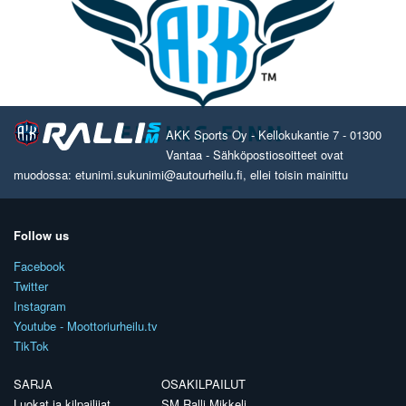
AKK Sports Oy - Kellokukantie 7 - 01300
Vantaa - Sähköpostiosoitteet ovat
muodossa: etunimi.sukunimi@autourheilu.fi, ellei toisin mainittu
Follow us
Facebook
Twitter
Instagram
Youtube - Moottoriurheilu.tv
TikTok
SARJA
OSAKILPAILUT
Luokat ja kilpailijat
SM Ralli Mikkeli