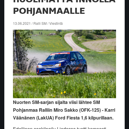
POHJANMAALLE
13.06.2021 / Ralli SM / Viestintä
Nuorten SM-sarjan sijalta viisi lähtee SM
Pohjanmaa Ralliin Miro Sakko (OFK-125) - Karri
Väänänen (LakUA) Ford Fiesta 1,6 kilpurillaan.
Edellinen osakilpailu Liedossa tuotti komeasti