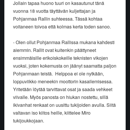
Jollain tapaa huono tuuri on kasautunut tänä
vuonna 18 vuotta täyttävän kuljettajan ja
Pohjanmaa Rallin suhteessa. Tässä kohtaa
voitaneen toivoa että kolmas kerta toden sanoo.
- Olen ollut Pohjanmaa Rallissa mukana kahdesti
aiemmin. Rallit ovat kuitenkin päättyneet
ensimmäisille erikoiskokeille teknisten vikojen
vuoksi, joten kokemusta on jäänyt saamatta paljon
Pohjanmaan teistä. Helppoa ei ole nytkään,
loppuviikko meneekin moottorin kasailemisessa.
Yritetään löytää tarvittavat osat ja saada vehkeet
viivalle. Myös panosta on hiukan nostettu, sillä
ikivanhat renkaat on uusittu tukijoiden avulla. Siitä
valtavan iso kiitos heille, kiittelee Miro
tukijoukkojaan.