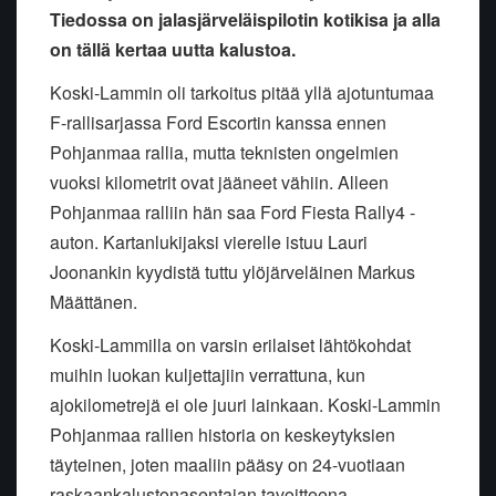
Tiedossa on jalasjärveläispilotin kotikisa ja alla
on tällä kertaa uutta kalustoa.
Koski-Lammin oli tarkoitus pitää yllä ajotuntumaa
F-rallisarjassa Ford Escortin kanssa ennen
Pohjanmaa rallia, mutta teknisten ongelmien
vuoksi kilometrit ovat jääneet vähiin. Alleen
Pohjanmaa ralliin hän saa Ford Fiesta Rally4 -
auton. Kartanlukijaksi vierelle istuu Lauri
Joonankin kyydistä tuttu ylöjärveläinen Markus
Määttänen.
Koski-Lammilla on varsin erilaiset lähtökohdat
muihin luokan kuljettajiin verrattuna, kun
ajokilometrejä ei ole juuri lainkaan. Koski-Lammin
Pohjanmaa rallien historia on keskeytyksien
täyteinen, joten maaliin pääsy on 24-vuotiaan
raskaankalustonasentajan tavoitteena.