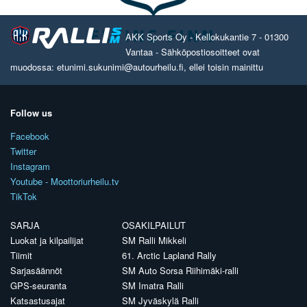
AKK Sports Oy - Kellokukantie 7 - 01300
Vantaa - Sähköpostiosoitteet ovat
muodossa: etunimi.sukunimi@autourheilu.fi, ellei toisin mainittu
Follow us
Facebook
Twitter
Instagram
Youtube - Moottoriurheilu.tv
TikTok
SARJA
OSAKILPAILUT
Luokat ja kilpailijat
SM Ralli Mikkeli
Tiimit
61. Arctic Lapland Rally
Sarjasäännöt
SM Auto Sorsa Riihimäki-ralli
GPS-seuranta
SM Imatra Ralli
Katsastusajat
SM Jyväskylä Ralli