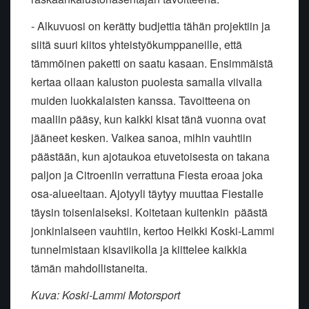
- Alkuvuosi on kerätty budjettia tähän projektiin ja
siitä suuri kiitos yhteistyökumppaneille, että
tämmöinen paketti on saatu kasaan. Ensimmäistä
kertaa ollaan kaluston puolesta samalla viivalla
muiden luokkalaisten kanssa. Tavoitteena on
maaliin pääsy, kun kaikki kisat tänä vuonna ovat
jääneet kesken. Vaikea sanoa, mihin vauhtiin
päästään, kun ajotaukoa etuvetoisesta on takana
paljon ja Citroeniin verrattuna Fiesta eroaa joka
osa-alueeltaan. Ajotyyli täytyy muuttaa Fiestalle
täysin toisenlaiseksi. Koitetaan kuitenkin päästä
jonkinlaiseen vauhtiin, kertoo Heikki Koski-Lammi
tunnelmistaan kisaviikolla ja kiittelee kaikkia
tämän mahdollistaneita.
Kuva: Koski-Lammi Motorsport