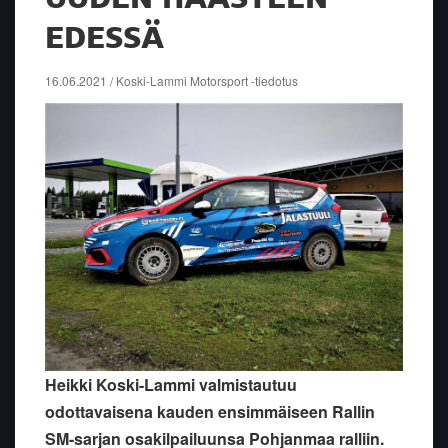
EDESSÄ
16.06.2021 / Koski-Lammi Motorsport -tiedotus
Heikki Koski-Lammi valmistautuu
odottavaisena kauden ensimmäiseen Rallin
SM-sarjan osakilpailuunsa Pohjanmaa ralliin.