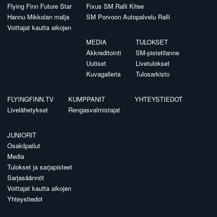
Flying Finn Future Star
Fixus SM Ralli Kitee
Hannu Mikkolan malja
SM Porvoon Autopalvelu Ralli
Voittajat kautta aikojen
MEDIA
TULOKSET
Akkreditointi
SM-pistetilanne
Uutiset
Livetulokset
Kuvagalleria
Tulosarkisto
FLYINGFINN.TV
KUMPPANIT
YHTEYSTIEDOT
Livelähetykset
Rengasvalmistajat
JUNIORIT
Osakilpailut
Media
Tulokset ja sarjapisteet
Sarjasäännöt
Voittajat kautta aikojen
Yhteystiedot