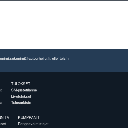
imi.sukunimi@autourheilu.fi, ellei toisin
TULOKSET
ti
SM-pistetilanne
Livetulokset
ia
Tulosarkisto
NN.TV
KUMPPANIT
kset
Rengasvalmistajat