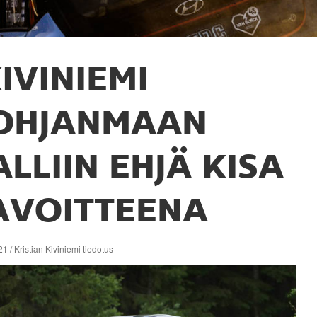
IVINIEMI
OHJANMAAN
ALLIIN EHJÄ KISA
AVOITTEENA
1 / Kristian Kiviniemi tiedotus