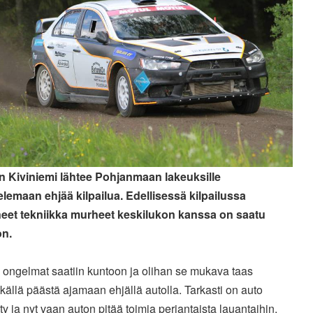
an Kiviniemi lähtee Pohjanmaan lakeuksille
telemaan ehjää kilpailua. Edellisessä kilpailussa
neet tekniikka murheet keskilukon kanssa on saatu
n.
 ongelmat saatiin kuntoon ja olihan se mukava taas
tkällä päästä ajamaan ehjällä autolla. Tarkasti on auto
ty ja nyt vaan auton pitää toimia perjantaista lauantaihin,