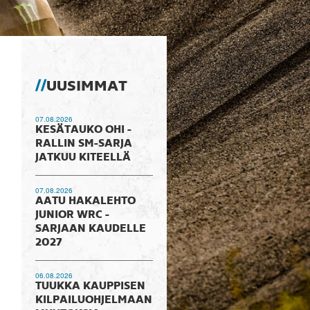
UUSIMMAT
07.08.2026
KESÄTAUKO OHI -
RALLIN SM-SARJA
JATKUU KITEELLÄ
07.08.2026
AATU HAKALEHTO
JUNIOR WRC -
SARJAAN KAUDELLE
2027
06.08.2026
TUUKKA KAUPPISEN
KILPAILUOHJELMAAN