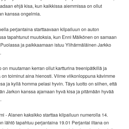
aadaan ehjä kisa, kun kaikkissa aiemmissa on ollut
kan kanssa ongelmia.
ella perjantaina starttaavaan kilpailuun on auton
issa tapahtunut muutoksia, kun Enni Mälkönen on samaan
 Puolassa ja paikkaamaan istuu Ylihärmäläinen Jarkko
.
o on muutaman kerran ollut kartturina treenipätkillä ja
on toiminut aina hienosti. Viime viikonloppuna kävimme
a ja kyllä homma pelasi hyvin. Täys luotto on siihen, että
ään Jarkon kanssa ajamaan hyvä kisa ja pitämään hyvää
.
mi - Alanen kaksikko starttaa kilpailuun numerolla 14.
un lähtö tapahtuu perjantaina 19.01 Perjantai iltana on