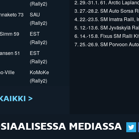
2. 29.-31.1. 61. Arctic Laplan
(Rally2)
3. 27.-28.2. SM Auto Sorsa Rii
innaketo 73
SAU
4. 22.-23.5. SM Imatra Ralli, I
(Rally2)
5. 12.-13.6. SM Jyväskylä Rall
r Simm 59
EST
6. 14.-15.8. Fixus SM Ralli Kit
(Rally2)
7. 25.-26.9. SM Porvoon Autop
Jansen 51
EST
(Rally2)
o-Ville
KoMoKe
(Rally2)
KAIKKI >
OSIAALISESSA MEDIASSA