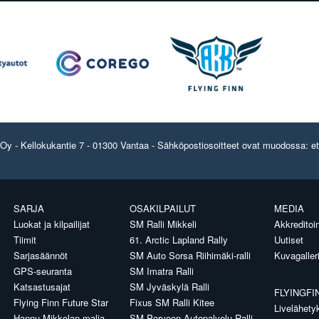
y - Kellokukantie 7 - 01300 Vantaa - Sähköpostiosoitteet ovat muodossa: etun
SARJA
OSAKILPAILUT
MEDIA
Luokat ja kilpailijat
SM Ralli Mikkeli
Akkreditoin
Tiimit
61. Arctic Lapland Rally
Uutiset
Sarjasäännöt
SM Auto Sorsa Riihimäki-ralli
Kuvagaller
GPS-seuranta
SM Imatra Ralli
Katsastusajat
SM Jyväskylä Ralli
FLYINGFI
Flying Finn Future Star
Fixus SM Ralli Kitee
Livelähety
Hannu Mikkolan malja
SM Porvoon Autopalvelu Ralli