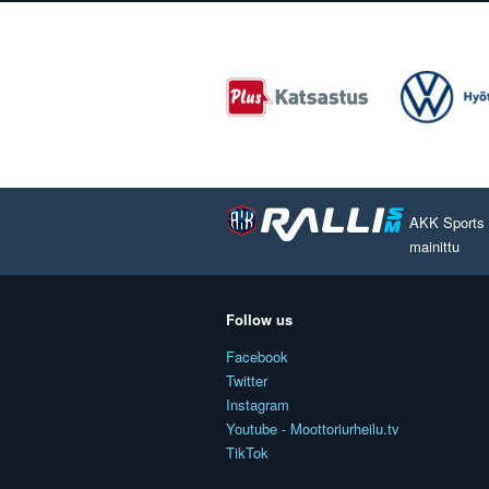
AKK Sports O
mainittu
Follow us
Facebook
Twitter
Instagram
Youtube - Moottoriurheilu.tv
TikTok