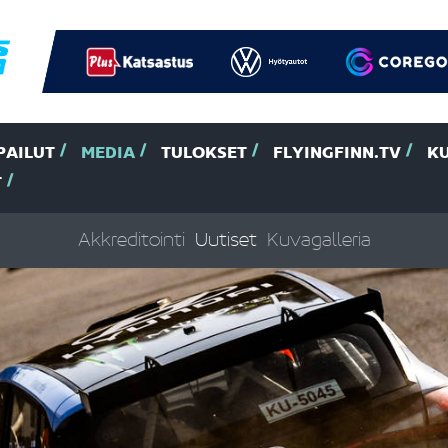
PAILUT
MEDIA
TULOKSET
FLYINGFINN.TV
K
T
Akkreditointi
Uutiset
Kuvagalleria