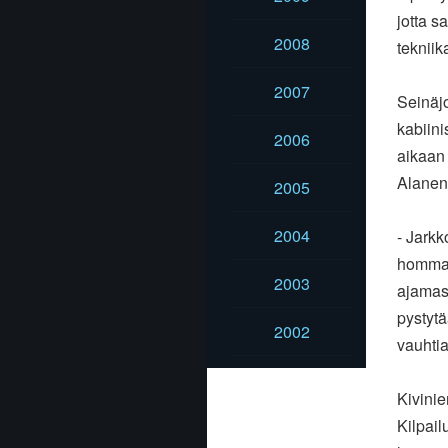
jotta s
2008
teknii
2007
Seinäjo
kabiin
2006
aikaan
Alanen
2005
2004
- Jarkk
homma 
2003
ajamass
pystyt
2002
vauhtia
Kivinie
Kilpail