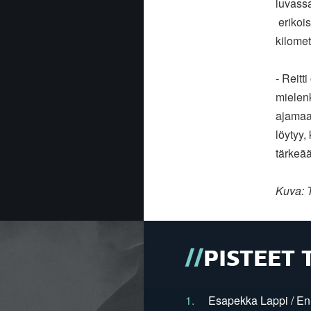
luvassa
erikois
kilomet
- Reitt
mielen
ajamaan
löytyy,
tärkeää
Kuva: 
PISTEET 
1.
Esapekka Lappi / En