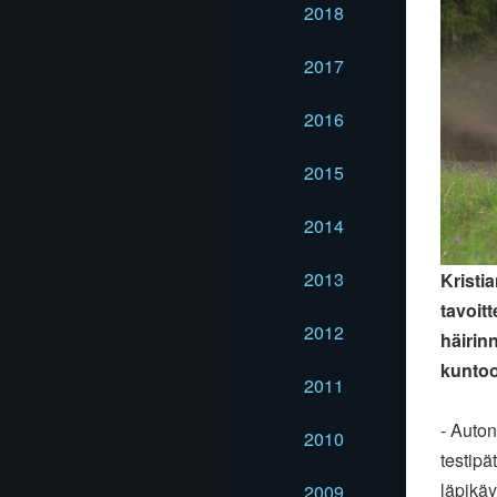
2018
2017
2016
2015
2014
2013
Kristi
tavoit
2012
häirin
kuntoo
2011
- Auton
2010
testipä
läpikäy
2009