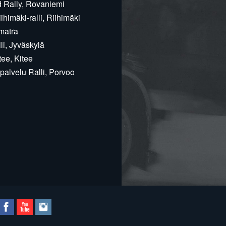
d Rally, Rovaniemi
himäki-ralli, Riihimäki
matra
i, Jyväskylä
ee, Kitee
alvelu Ralli, Porvoo