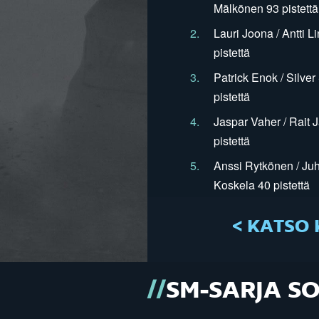
Mälkönen 93 pistettä
2.
Lauri Joona / Antti L
pistettä
3.
Patrick Enok / Silve
pistettä
4.
Jaspar Vaher / Rait 
pistettä
5.
Anssi Rytkönen / Juh
Koskela 40 pistettä
< KATSO 
SM-SARJA S