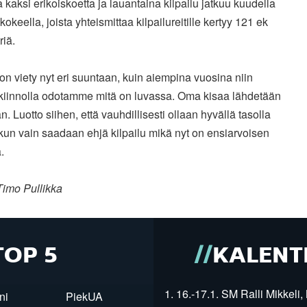
 kaksi erikoiskoetta ja lauantaina kilpailu jatkuu kuudella
kokeella, joista yhteismittaa kilpailureitille kertyy 121 ek
riä.
i on viety nyt eri suuntaan, kuin aiempina vuosina niin
kiinnolla odotamme mitä on luvassa. Oma kisaa lähdetään
. Luotto siihen, että vauhdillisesti ollaan hyvällä tasolla
 kun vain saadaan ehjä kilpailu mikä nyt on ensiarvoisen
.
Timo Pullikka
TOP 5
KALENT
1. 16.-17.1. SM Ralli Mikkeli, 
ni
PiekUA