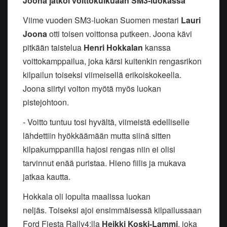
Joona jatkoi voittokulkuaan SM3-luokassa
Viime vuoden SM3-luokan Suomen mestari
Lauri
Joona
otti toisen voittonsa putkeen. Joona kävi
pitkään taistelua
Henri Hokkalan
kanssa
voittokamppailua, joka kärsi kuitenkin rengasrikon
kilpailun toiseksi viimeisellä erikoiskokeella.
Joona siirtyi voiton myötä myös luokan
pistejohtoon.
- Voitto tuntuu tosi hyvältä, viimeistä edelliselle
lähdettiin hyökkäämään mutta siinä sitten
kilpakumppanilla hajosi rengas niin ei olisi
tarvinnut enää puristaa. Hieno fiilis ja mukava
jatkaa kautta.
Hokkala oli lopulta maalissa luokan
neljäs. Toiseksi ajoi ensimmäisessä kilpailussaan
Ford Fiesta Rally4:lla
Heikki Koski-Lammi
, joka