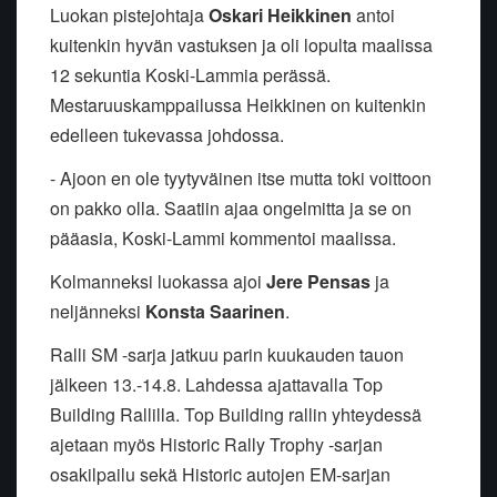
Luokan pistejohtaja
Oskari Heikkinen
antoi
kuitenkin hyvän vastuksen ja oli lopulta maalissa
12 sekuntia Koski-Lammia perässä.
Mestaruuskamppailussa Heikkinen on kuitenkin
edelleen tukevassa johdossa.
- Ajoon en ole tyytyväinen itse mutta toki voittoon
on pakko olla. Saatiin ajaa ongelmitta ja se on
pääasia, Koski-Lammi kommentoi maalissa.
Kolmanneksi luokassa ajoi
Jere Pensas
ja
neljänneksi
Konsta Saarinen
.
Ralli SM -sarja jatkuu parin kuukauden tauon
jälkeen 13.-14.8. Lahdessa ajattavalla Top
Building Rallilla. Top Building rallin yhteydessä
ajetaan myös Historic Rally Trophy -sarjan
osakilpailu sekä Historic autojen EM-sarjan