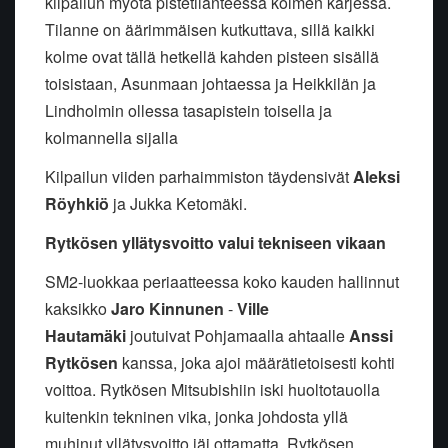
kilpailun myötä pistetilanteessa kolmen kärjessä.
Tilanne on äärimmäisen kutkuttava, sillä kaikki
kolme ovat tällä hetkellä kahden pisteen sisällä
toisistaan, Asunmaan johtaessa ja Heikkilän ja
Lindholmin ollessa tasapistein toisella ja
kolmannella sijalla
Kilpailun viiden parhaimmiston täydensivät
Aleksi
Röyhkiö
ja Jukka Ketomäki.
Rytkösen yllätysvoitto valui tekniseen vikaan
SM2-luokkaa periaatteessa koko kauden hallinnut
kaksikko
Jaro Kinnunen
-
Ville
Hautamäki
joutuivat Pohjamaalla ahtaalle
Anssi
Rytkösen
kanssa, joka ajoi määrätietoisesti kohti
voittoa. Rytkösen Mitsubishiin iski huoltotauolla
kuitenkin tekninen vika, jonka johdosta yllä
muhinut yllätysvoitto jäi ottamatta. Rytkösen