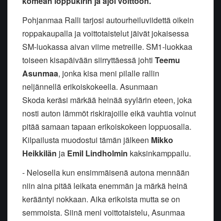
komean loppukirin ja ajoi voittoon.
Pohjanmaa Ralli tarjosi autourheiluviidettä oikein
roppakaupalla ja voittotaistelut jäivät jokaisessa
SM-luokassa aivan viime metreille. SM1-luokkaa
toiseen kisapäivään siirryttäessä johti
Teemu
Asunmaa
, jonka kisa meni pilalle rallin
neljännellä erikoiskokeella. Asunmaan
Skoda keräsi märkää heinää syylärin eteen, joka
nosti auton lämmöt riskirajoille eikä vauhtia voinut
pitää samaan tapaan erikoiskokeen loppuosalla.
Kilpailusta muodostui tämän jälkeen
Mikko
Heikkilän
ja
Emil Lindholmin
kaksinkamppailu.
- Nelosella kun ensimmäisenä autona mennään
niin aina pitää leikata enemmän ja märkä heinä
kerääntyi nokkaan. Aika erikoista mutta se on
semmoista. Siinä meni voittotaistelu, Asunmaa