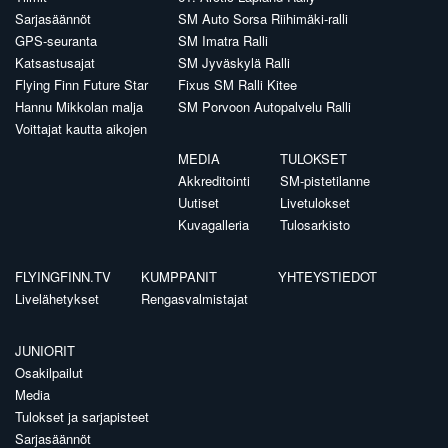
Sarjasäännöt
SM Auto Sorsa Riihimäki-ralli
GPS-seuranta
SM Imatra Ralli
Katsastusajat
SM Jyväskylä Ralli
Flying Finn Future Star
Fixus SM Ralli Kitee
Hannu Mikkolan malja
SM Porvoon Autopalvelu Ralli
Voittajat kautta aikojen
MEDIA
TULOKSET
Akkreditointi
SM-pistetilanne
Uutiset
Livetulokset
Kuvagalleria
Tulosarkisto
FLYINGFINN.TV
KUMPPANIT
YHTEYSTIEDOT
Livelähetykset
Rengasvalmistajat
JUNIORIT
Osakilpailut
Media
Tulokset ja sarjapisteet
Sarjasäännöt