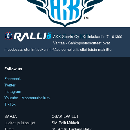
AKK Sports Oy - Kellokukantie 7 - 01300
Vantaa - Sähköpostiosoitteet ovat
muodossa: etunimi.sukunimi@autourheilu.fi, ellei toisin mainittu
Follow us
Facebook
Twitter
Instagram
Youtube - Moottoriurheilu.tv
TikTok
SARJA
OSAKILPAILUT
Luokat ja kilpailijat
SM Ralli Mikkeli
Tiimit
61. Arctic Lapland Rally