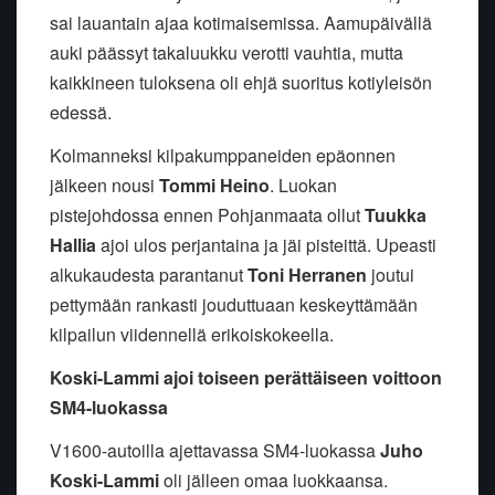
sai lauantain ajaa kotimaisemissa. Aamupäivällä
auki päässyt takaluukku verotti vauhtia, mutta
kaikkineen tuloksena oli ehjä suoritus kotiyleisön
edessä.
Kolmanneksi kilpakumppaneiden epäonnen
jälkeen nousi
Tommi Heino
. Luokan
pistejohdossa ennen Pohjanmaata ollut
Tuukka
Hallia
ajoi ulos perjantaina ja jäi pisteittä. Upeasti
alkukaudesta parantanut
Toni Herranen
joutui
pettymään rankasti jouduttuaan keskeyttämään
kilpailun viidennellä erikoiskokeella.
Koski-Lammi ajoi toiseen perättäiseen voittoon
SM4-luokassa
V1600-autoilla ajettavassa SM4-luokassa
Juho
Koski-Lammi
oli jälleen omaa luokkaansa.