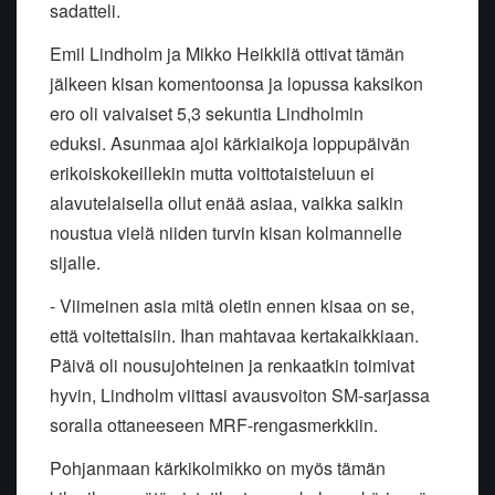
sadatteli.
Emil Lindholm ja Mikko Heikkilä ottivat tämän
jälkeen kisan komentoonsa ja lopussa kaksikon
ero oli vaivaiset 5,3 sekuntia Lindholmin
eduksi. Asunmaa ajoi kärkiaikoja loppupäivän
erikoiskokeillekin mutta voittotaisteluun ei
alavutelaisella ollut enää asiaa, vaikka saikin
noustua vielä niiden turvin kisan kolmannelle
sijalle.
- Viimeinen asia mitä oletin ennen kisaa on se,
että voitettaisiin. Ihan mahtavaa kertakaikkiaan.
Päivä oli nousujohteinen ja renkaatkin toimivat
hyvin, Lindholm viittasi avausvoiton SM-sarjassa
soralla ottaneeseen MRF-rengasmerkkiin.
Pohjanmaan kärkikolmikko on myös tämän