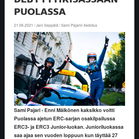
PUOLASSA
21.06.2021 / Jani Seppälä / Sami Pajarin tiedotus
Sami Pajari - Enni Mälkönen kaksikko voitti
Puolassa ajetun ERC-sarjan osakilpailussa
ERC3- ja ERC3 Junior-luokan. Junioriluokassa
saa ajaa sen vuoden loppuun kun täyttää 27