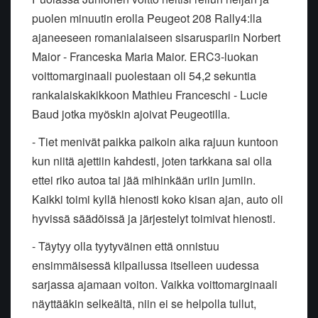
puolen minuutin erolla Peugeot 208 Rally4:lla
ajaneeseen romanialaiseen sisaruspariin Norbert
Maior - Franceska Maria Maior. ERC3-luokan
voittomarginaali puolestaan oli 54,2 sekuntia
rankalaiskakikkoon Mathieu Franceschi - Lucie
Baud jotka myöskin ajoivat Peugeotilla.
- Tiet menivät paikka paikoin aika rajuun kuntoon
kun niitä ajettiin kahdesti, joten tarkkana sai olla
ettei riko autoa tai jää mihinkään uriin jumiin.
Kaikki toimi kyllä hienosti koko kisan ajan, auto oli
hyvissä säädöissä ja järjestelyt toimivat hienosti.
- Täytyy olla tyytyväinen että onnistuu
ensimmäisessä kilpailussa itselleen uudessa
sarjassa ajamaan voiton. Vaikka voittomarginaali
näyttääkin selkeältä, niin ei se helpolla tullut,