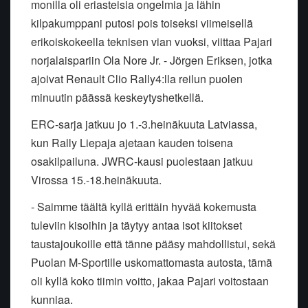
monilla oli eriasteisia ongelmia ja lähin
kilpakumppani putosi pois toiseksi viimeisellä
erikoiskokeella teknisen vian vuoksi, viittaa Pajari
norjalaispariin Ola Nore Jr. - Jörgen Eriksen, jotka
ajoivat Renault Clio Rally4:lla reilun puolen
minuutin päässä keskeytyshetkellä.
ERC-sarja jatkuu jo 1.-3.heinäkuuta Latviassa,
kun Rally Liepaja ajetaan kauden toisena
osakilpailuna. JWRC-kausi puolestaan jatkuu
Virossa 15.-18.heinäkuuta.
- Saimme täältä kyllä erittäin hyvää kokemusta
tuleviin kisoihin ja täytyy antaa isot kiitokset
taustajoukoille että tänne pääsy mahdollistui, sekä
Puolan M-Sportille uskomattomasta autosta, tämä
oli kyllä koko tiimin voitto, jakaa Pajari voitostaan
kunniaa.