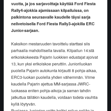
vuotta, ja jos sarjavoittaja käyttää Ford Fiesta
Rally4-ajokkia ajamissaan kilpailuissa, on
palkintona seuraavalle kaudelle täysi sarja
nelivetoisella Ford Fiesta Rally3-ajokilla ERC
Junior-sarjaan.
Kaksikon mestaruuden tavoittelu starttasi siis
parhaalla mahdollisella tavalla. Kilpailun 14:stä
erikoiskokeesta Pajarin luokkien edustajat ajoivat
13, kun yksi erikoiskoe peruttiin. Junioriluokan
puolella Pajarin autokunta kirjautti 8 pohja-aikaa,
ERC3-luokan puolella yhden vähemmän. Viime
kaudella Pajarin ajettua MM-sarjassa JWRC-
luokassa eniten pohja-aikoja ja saman tahdin
jatkuttua tälläkin kaudella, voidaan todeta vauhtia
kyllä löytyvän.
Puolassa Juniorien voitto heltisi reilun neljän ja