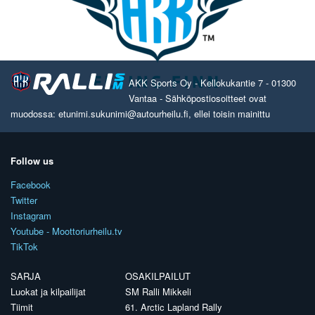
AKK Sports Oy - Kellokukantie 7 - 01300
Vantaa - Sähköpostiosoitteet ovat
muodossa: etunimi.sukunimi@autourheilu.fi, ellei toisin mainittu
Follow us
Facebook
Twitter
Instagram
Youtube - Moottoriurheilu.tv
TikTok
SARJA
OSAKILPAILUT
Luokat ja kilpailijat
SM Ralli Mikkeli
Tiimit
61. Arctic Lapland Rally