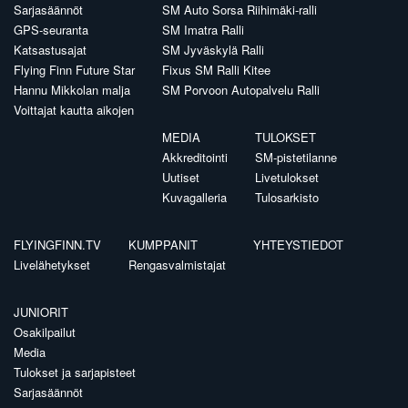
Sarjasäännöt
SM Auto Sorsa Riihimäki-ralli
GPS-seuranta
SM Imatra Ralli
Katsastusajat
SM Jyväskylä Ralli
Flying Finn Future Star
Fixus SM Ralli Kitee
Hannu Mikkolan malja
SM Porvoon Autopalvelu Ralli
Voittajat kautta aikojen
MEDIA
TULOKSET
Akkreditointi
SM-pistetilanne
Uutiset
Livetulokset
Kuvagalleria
Tulosarkisto
FLYINGFINN.TV
KUMPPANIT
YHTEYSTIEDOT
Livelähetykset
Rengasvalmistajat
JUNIORIT
Osakilpailut
Media
Tulokset ja sarjapisteet
Sarjasäännöt