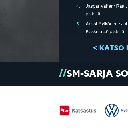
4.
Jaspar Vaher / Rait 
pistettä
5.
Anssi Rytkönen / Juh
Koskela 40 pistettä
< KATSO 
SM-SARJA S