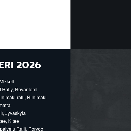
ERI 2026
Mikkeli
d Rally, Rovaniemi
himäki-ralli, Riihimäki
matra
i, Jyväskylä
ee, Kitee
alvelu Ralli, Porvoo