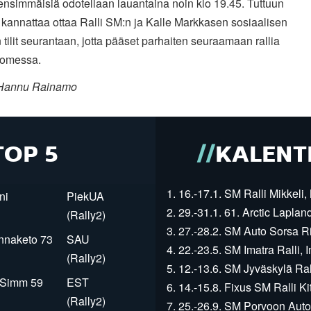
ensimmäisiä odotellaan lauantaina noin klo 19.45. Tuttuun
kannattaa ottaa Ralli SM:n ja Kalle Markkasen sosiaalisen
tilit seurantaan, jotta pääset parhaiten seuraamaan rallia
omessa.
 Hannu Rainamo
TOP 5
KALENT
1. 16.-17.1. SM Ralli Mikkeli, 
ni
PiekUA
2. 29.-31.1. 61. Arctic Laplan
(Rally2)
3. 27.-28.2. SM Auto Sorsa Rii
innaketo 73
SAU
4. 22.-23.5. SM Imatra Ralli, I
(Rally2)
5. 12.-13.6. SM Jyväskylä Rall
r Simm 59
EST
6. 14.-15.8. Fixus SM Ralli Kit
(Rally2)
7. 25.-26.9. SM Porvoon Autop