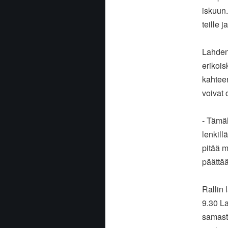
iskuun
teille 
Lahden
erikois
kahteen
voivat
- Tämäh
lenkill
pitää m
päättä
Rallin 
9.30 La
samasta