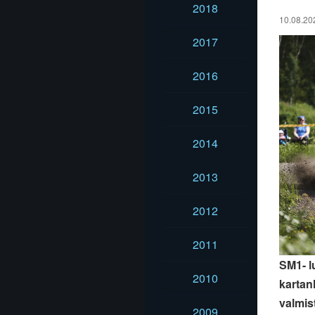
2018
10.08.202
2017
2016
2015
2014
2013
2012
2011
SM1- l
2010
kartan
valmis
2009