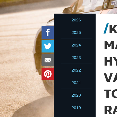
2026
K
2025
M
2024
2023
H
2022
V
2021
T
2020
R
2019