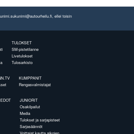
imi.sukunimi@autourheilu.fi, ellei toisin
TULOKSET
ti
SM-pistetilanne
Livetulokset
ia
Tulosarkisto
NN.TV
KUMPPANIT
kset
Rengasvalmistajat
IEDOT
JUNIORIT
Osakilpailut
Media
Tulokset ja sarjapisteet
Sarjasäännöt
Voittajat kautta aikojen