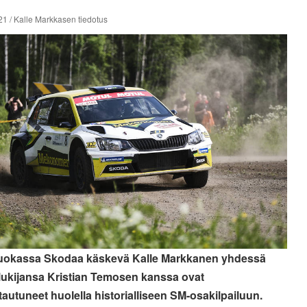
1 / Kalle Markkasen tiedotus
uokassa Skodaa käskevä Kalle Markkanen yhdessä
lukijansa Kristian Temosen kanssa ovat
tautuneet huolella historialliseen SM-osakilpailuun.