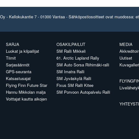
y - Kellokukantie 7 - 01300 Vantaa - Sähköpostiosoitteet ovat muodossa: etun
SARJA
OSAKILPAILUT
MEDIA
Luokat ja kilpailijat
SM Ralli Mikkeli
Akkreditoin
Tiimit
61. Arctic Lapland Rally
Uutiset
Sarjasäännöt
SM Auto Sorsa Riihimäki-ralli
Kuvagaller
GPS-seuranta
SM Imatra Ralli
Katsastusajat
SM Jyväskylä Ralli
FLYINGFI
Flying Finn Future Star
Fixus SM Ralli Kitee
Livelähety
Hannu Mikkolan malja
SM Porvoon Autopalvelu Ralli
Voittajat kautta aikojen
YHTEYST