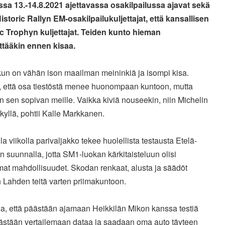
sa 13.-14.8.2021 ajettavassa osakilpailussa ajavat sekä
istoric Rallyn EM-osakilpailukuljettajat, että kansallisen
ic Trophyn kuljettajat. Teiden kunto hieman
yttääkin ennen kisaa.
kun on vähän ison maailman meininkiä ja isompi kisa.
, että osa tiestöstä menee huonompaan kuntoon, mutta
n sen sopivan meille. Vaikka kiviä nouseekin, niin Michelin
kyllä, pohtii Kalle Markkanen.
la viikolla parivaljakko tekee huolellista testausta Etelä-
n suunnalla, jotta SM1-luokan kärkitaisteluun olisi
at mahdollisuudet. Skodan renkaat, alusta ja säädöt
 Lahden teitä varten priimakuntoon.
oa, että päästään ajamaan Heikkilän Mikon kanssa testiä
äästään vertailemaan dataa ja saadaan oma auto täyteen