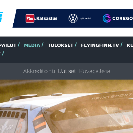
PAILUT
MEDIA
TULOKSET
FLYINGFINN.TV
K
T
Akkreditointi
Uutiset
Kuvagalleria