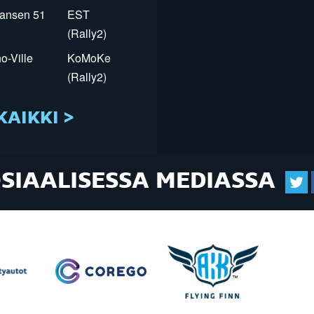
Jansen 51
EST
(Rally2)
o-Ville
KoMoKe
(Rally2)
KAIKKI >
OSIAALISESSA MEDIASSA