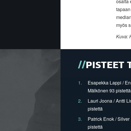
osalta 
tapaan 
median 
myös s
Kuva:
PISTEET 
1.
Esapekka Lappi / En
Mälkönen 93 pistettä
2.
Lauri Joona / Antti L
pistettä
3.
Patrick Enok / Silve
pistettä