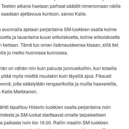
. Testien aikana haetaan parhaat säädöt nimenomaan näille
ja saadaan ajettavuus kuntoon, sanoo Kalle.
 suunnalla ajetaan perjantaina SM-luokkien osalta kolme
koetta ja lauantaina kuusi erikoiskoetta, kolme erikoiskoetta
 kertaan. Tämä tuo oman lisämausteensa kisaan, sillä tiet
 olla jo melko huonossa kunnossa.
än on vähän niin kuin paluuta junnuaikoihin, kun toisella
ä pitää myös miettiä muutakin kuin täysillä ajoa. Fiksusti
ennä, jotta säästytään rengasrikoilta ja muilta haavereilta,
ä Kalle Markkanen.
lähtö tapahtuu Historic-luokkien osalta perjantaina noin
hdesta ja SM-luokat starttaavat omalle taipaleelleen
 paikasta noin klo 16.00. Rallin maaliin SM-luokkien