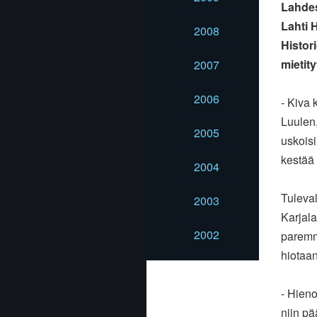
Lahdes
Lahti H
2008
Histor
mietit
2007
2006
- Kiva 
Luulen
2005
uskoisi
kestää 
2004
Tuleval
2003
Karjala
2002
paremm
hiotaan
- Hien
niin p