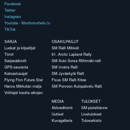
Facebook
Twitter
Instagram
Youtube - Moottoriurheilu.tv
TikTok
SARJA
OSAKILPAILUT
Luokat ja kilpailijat
SM Ralli Mikkeli
Tiimit
61. Arctic Lapland Rally
Sarjasäännöt
SM Auto Sorsa Riihimäki-ralli
GPS-seuranta
SM Imatra Ralli
Katsastusajat
SM Jyväskylä Ralli
Flying Finn Future Star
Fixus SM Ralli Kitee
Hannu Mikkolan malja
SM Porvoon Autopalvelu Ralli
Voittajat kautta aikojen
MEDIA
TULOKSET
Akkreditointi
SM-pistetilanne
Uutiset
Livetulokset
Kuvagalleria
Tulosarkisto