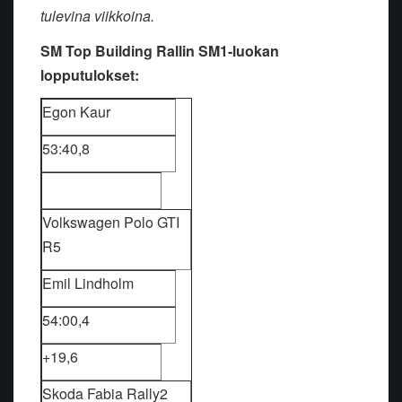
tulevina viikkoina.
SM Top Building Rallin SM1-luokan
lopputulokset:
Egon Kaur
53:40,8
Volkswagen Polo GTI
R5
Emil Lindholm
54:00,4
+19,6
Skoda Fabia Rally2