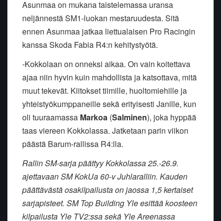
Asunmaa on mukana taistelemassa uransa
neljännestä SM1-luokan mestaruudesta. Sitä
ennen Asunmaa jatkaa liettualaisen Pro Racingin
kanssa Skoda Fabia R4:n kehitystyötä.
-Kokkolaan on onneksi aikaa. On vain koitettava
ajaa niin hyvin kuin mahdollista ja katsottava, mitä
muut tekevät. Kiitokset tiimille, huoltomiehille ja
yhteistyökumppaneille sekä erityisesti Janille, kun
oli tuuraamassa
Markoa
(
Salminen
), joka hyppää
taas viereen Kokkolassa. Jatketaan parin viikon
päästä Barum-rallissa R4:lla.
Rallin SM-sarja päättyy Kokkolassa 25.-26.9.
ajettavaan SM KokUa 60-v Juhlaralliin. Kauden
päättävästä osakilpailusta on jaossa 1,5 kertaiset
sarjapisteet. SM Top Building Yle esittää koosteen
kilpailusta Yle TV2:ssa sekä Yle Areenassa