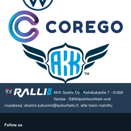
AKK Sports Oy - Kellokukantie 7 - 01300
Vantaa - Sähköpostiosoitteet ovat
muodossa: etunimi.sukunimi@autourheilu.fi, ellei toisin mainittu
Follow us