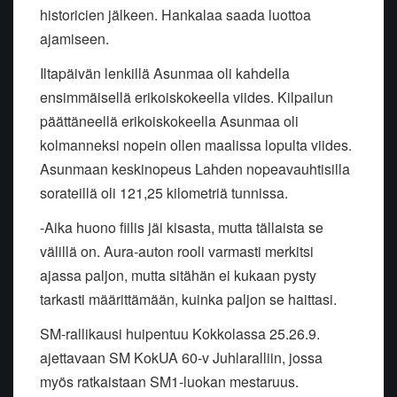
historicien jälkeen. Hankalaa saada luottoa
ajamiseen.
Iltapäivän lenkillä Asunmaa oli kahdella
ensimmäisellä erikoiskokeella viides. Kilpailun
päättäneellä erikoiskokeella Asunmaa oli
kolmanneksi nopein ollen maalissa lopulta viides.
Asunmaan keskinopeus Lahden nopeavauhtisilla
sorateillä oli 121,25 kilometriä tunnissa.
-Aika huono fiilis jäi kisasta, mutta tällaista se
välillä on. Aura-auton rooli varmasti merkitsi
ajassa paljon, mutta sitähän ei kukaan pysty
tarkasti määrittämään, kuinka paljon se haittasi.
SM-rallikausi huipentuu Kokkolassa 25.26.9.
ajettavaan SM KokUA 60-v Juhlaralliin, jossa
myös ratkaistaan SM1-luokan mestaruus.