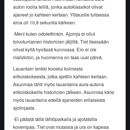
auton roolia teillä, jonka autoklassikot olivat
ajaneet jo kahteen kertaan. Yötauolle tultaessa
eroa oli 10,9 sekuntia kärkeen.
-Meni kuten odotettiinkin. Ajoinja ei ollut
toivotunlainen historicien jäljiltä. Tiet itsessään
olivat kyllä hyvässä kunnossa. Ero ei ole
mahdoton, ja huomenna on taas uusi päivä.
Lauantain lenkki koostui kolmesta
erikoiskokeesta, jotka ajettiin kahteen kertaan.
Asunmaa lähti myös lauantaina aura-autona
erikoiskokeille historicien jälkeen. Asunmaa kärsi
myös lauantaina edellä ajaneiden erilaisesta
ajolinjasta.
-Ei päästä tällä lähtöpaikalla ja ajotatsilla
kovempaa. Tiet ovat mutaisia ja ura on kapeaa