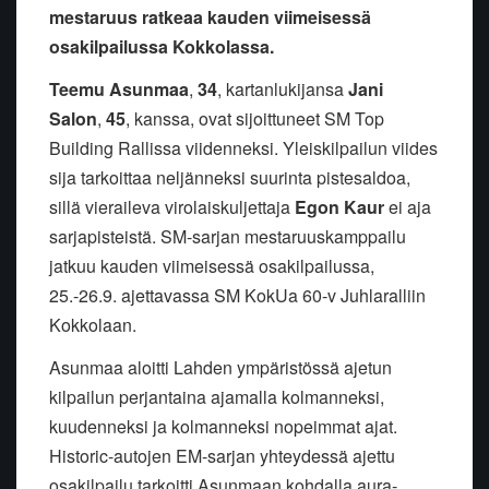
mestaruus ratkeaa kauden viimeisessä
osakilpailussa Kokkolassa.
Teemu Asunmaa
,
34
, kartanlukijansa
Jani
Salon
,
45
, kanssa, ovat sijoittuneet SM Top
Building Rallissa viidenneksi. Yleiskilpailun viides
sija tarkoittaa neljänneksi suurinta pistesaldoa,
sillä vieraileva virolaiskuljettaja
Egon Kaur
ei aja
sarjapisteistä. SM-sarjan mestaruuskamppailu
jatkuu kauden viimeisessä osakilpailussa,
25.-26.9. ajettavassa SM KokUa 60-v Juhlaralliin
Kokkolaan.
Asunmaa aloitti Lahden ympäristössä ajetun
kilpailun perjantaina ajamalla kolmanneksi,
kuudenneksi ja kolmanneksi nopeimmat ajat.
Historic-autojen EM-sarjan yhteydessä ajettu
osakilpailu tarkoitti Asunmaan kohdalla aura-