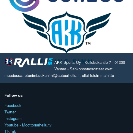
AKK Sports Oy - Kellokukantie 7 - 01300
Vantaa - Sähköpostiosoitteet ovat
muodossa: etunimi.sukunimi@autourheilu.fi, ellei toisin mainittu
Follow us
Facebook
Twitter
Instagram
Youtube - Moottoriurheilu.tv
TikTok