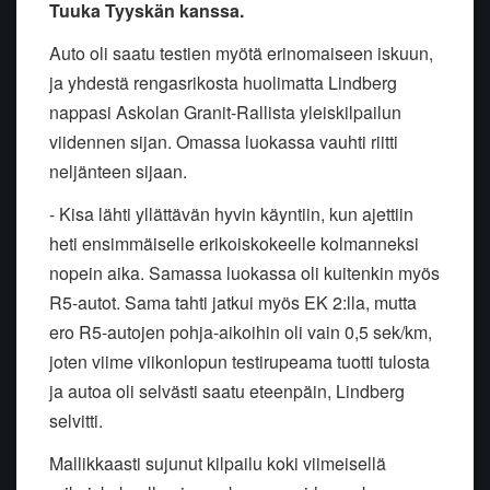
Tuuka Tyyskän kanssa.
Auto oli saatu testien myötä erinomaiseen iskuun,
ja yhdestä rengasrikosta huolimatta Lindberg
nappasi Askolan Granit-Rallista yleiskilpailun
viidennen sijan. Omassa luokassa vauhti riitti
neljänteen sijaan.
- Kisa lähti yllättävän hyvin käyntiin, kun ajettiin
heti ensimmäiselle erikoiskokeelle kolmanneksi
nopein aika. Samassa luokassa oli kuitenkin myös
R5-autot. Sama tahti jatkui myös EK 2:lla, mutta
ero R5-autojen pohja-aikoihin oli vain 0,5 sek/km,
joten viime viikonlopun testirupeama tuotti tulosta
ja autoa oli selvästi saatu eteenpäin, Lindberg
selvitti.
Mallikkaasti sujunut kilpailu koki viimeisellä