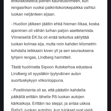
erikoiskokeella pienen kauneusvirheen, kun
rengasrikon vuoksi palkintokorokepaikka vaihtui
luokan neljänteen sijaan.
- Huollon jälkeen jäätiin ehkä hieman liikaa, koska
ajaminen oli vähän turhan paljon asettelemista.
Viimeisellä EK:lla oli enää tarkoitus säilyttää
luokan kolmas sija, mutta noin kahden kilometrin
kohdalla leikkasin kiven yli ja sen seurauksena
tyhjeni rengas, Lindberg harmitteli.
Tästä huolimatta Sipoon Autokerhoa edustava
Lindberg oli syystäkin tyytyväinen auton
suorituskykyyn viikonloppuna.
- Positiivisinta oli se, että päästiin kahdella
pätkällä erittäin lähelle R5-luokan autojen
kärkiaikoja. Erittäin iso steppi, ja antaa uskoa
Rally3 -luokan autoihin, kun tulokset ovat vielä