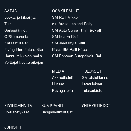
SARJA
OSAKILPAILUT
Luokat ja kilpailijat
SM Ralli Mikkeli
Tiimit
61. Arctic Lapland Rally
Sarjasäännöt
SM Auto Sorsa Riihimäki-ralli
GPS-seuranta
SM Imatra Ralli
Katsastusajat
SM Jyväskylä Ralli
Flying Finn Future Star
Fixus SM Ralli Kitee
Hannu Mikkolan malja
SM Porvoon Autopalvelu Ralli
Voittajat kautta aikojen
MEDIA
TULOKSET
Akkreditointi
SM-pistetilanne
Uutiset
Livetulokset
Kuvagalleria
Tulosarkisto
FLYINGFINN.TV
KUMPPANIT
YHTEYSTIEDOT
Livelähetykset
Rengasvalmistajat
JUNIORIT