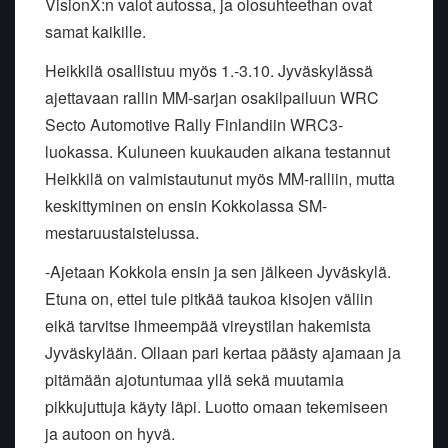
VisionX:n valot autossa, ja olosuhteethan ovat
samat kaikille.
Heikkilä osallistuu myös 1.-3.10. Jyväskylässä
ajettavaan rallin MM-sarjan osakilpailuun WRC
Secto Automotive Rally Finlandiin WRC3-
luokassa. Kuluneen kuukauden aikana testannut
Heikkilä on valmistautunut myös MM-ralliin, mutta
keskittyminen on ensin Kokkolassa SM-
mestaruustaistelussa.
-Ajetaan Kokkola ensin ja sen jälkeen Jyväskylä.
Etuna on, ettei tule pitkää taukoa kisojen väliin
eikä tarvitse ihmeempää vireystilan hakemista
Jyväskylään. Ollaan pari kertaa päästy ajamaan ja
pitämään ajotuntumaa yllä sekä muutamia
pikkujuttuja käyty läpi. Luotto omaan tekemiseen
ja autoon on hyvä.