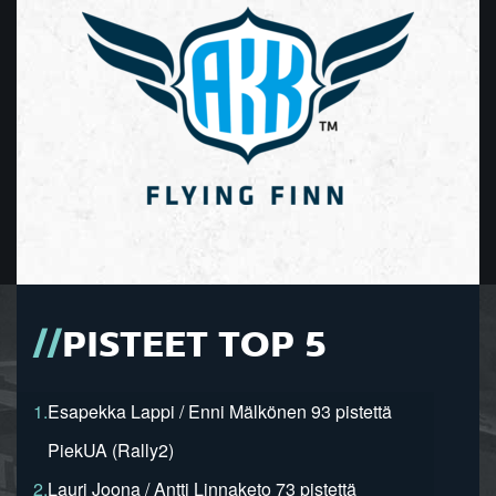
PISTEET TOP 5
1.
Esapekka Lappi / Enni Mälkönen 93 pistettä
PiekUA (Rally2)
2.
Lauri Joona / Antti Linnaketo 73 pistettä