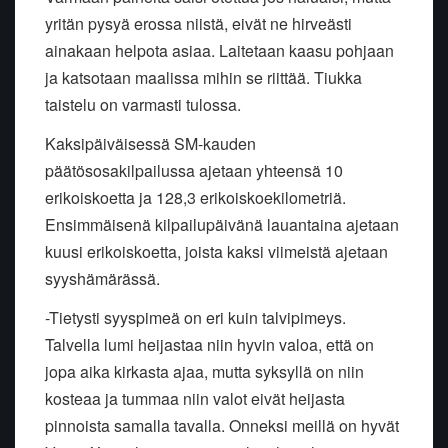
yritän pysyä erossa niistä, eivät ne hirveästi
ainakaan helpota asiaa. Laitetaan kaasu pohjaan
ja katsotaan maalissa mihin se riittää. Tiukka
taistelu on varmasti tulossa.
Kaksipäiväisessä SM-kauden
päätösosakilpailussa ajetaan yhteensä 10
erikoiskoetta ja 128,3 erikoiskoekilometriä.
Ensimmäisenä kilpailupäivänä lauantaina ajetaan
kuusi erikoiskoetta, joista kaksi viimeistä ajetaan
syyshämärässä.
-Tietysti syyspimeä on eri kuin talvipimeys.
Talvella lumi heijastaa niin hyvin valoa, että on
jopa aika kirkasta ajaa, mutta syksyllä on niin
kosteaa ja tummaa niin valot eivät heijasta
pinnoista samalla tavalla. Onneksi meillä on hyvät