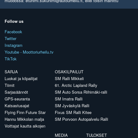
muodossa: etunimi.sukunimi@autourheilu.fi, ellei toisin mainittu
Follow us
Facebook
Twitter
Instagram
Youtube - Moottoriurheilu.tv
TikTok
SARJA
OSAKILPAILUT
Luokat ja kilpailijat
SM Ralli Mikkeli
Tiimit
61. Arctic Lapland Rally
Sarjasäännöt
SM Auto Sorsa Riihimäki-ralli
GPS-seuranta
SM Imatra Ralli
Katsastusajat
SM Jyväskylä Ralli
Flying Finn Future Star
Fixus SM Ralli Kitee
Hannu Mikkolan malja
SM Porvoon Autopalvelu Ralli
Voittajat kautta aikojen
MEDIA
TULOKSET