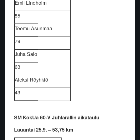
Emil Lindholm
85
Teemu Asunmaa
79
Juha Salo
63
Aleksi Röyhkiö
43
SM KokUa 60-V Juhlarallin aikataulu
Lauantai 25.9. – 53,75 km