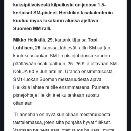
kaksipäiväisestä kilpailusta on jaossa 1,5-
kertaiset SM-pisteet. Heikkilän kisakalenteriin
kuuluu myös lokakuun alussa ajettava
Suomen MM-ralli.
Mikko Heikkilä
,
29
, kartanlukijansa
Topi
Luhtisen
,
26
, kanssa, lähtevät rallin SM-sarjan
kuninkuusluokan SM1:n pistejohdossa kauden
päättävään osakilpailuun, 25.-26.9. ajettavaan SM
KokUA 60-V Juhlaralliin. Uransa ensimmäisestä
SM1-luokan Suomen mestaruudesta ajava
Heikkilä lähtee reitille ensimmäisenä. Paineita
pistejohtaja Heikkilä ei kuitenkaan suostu
ottamaan.
-Tilannehan on hyvä kun ollaan mestaruudesta
taistelemassa, joten siltä pohjalta hyvät fiilikset.
Varmaan paineita saisi otettua jos haluaisi, mutta