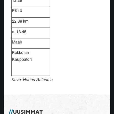
12:29
EK10
22,88 km
n. 13:45
Maali
Kokkolan
Kauppatori
Kuva: Hannu Rainamo
UUSIMMAT