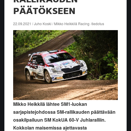
PÄÄTÖKSEEN
22.09.2021 / Juho Koski / Mikko Heikkilä Racing -tiedotus
Mikko Heikkilä lähtee SM1-luokan
sarjapistejohdossa SM-rallikauden päättävään
osakilpailuun SM KokUA 60-V Juhlaralliin.
Kokkolan maisemissa ajettavasta