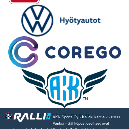
AKK Sports Oy - Kellokukantie 7 - 01300
Vantaa - Sähköpostiosoitteet ovat