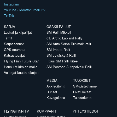
Instagram
Youtube - Moottoriurheilu.tv
TikTok
SARJA
OSAKILPAILUT
Luokat ja kilpailijat
SM Ralli Mikkeli
Tiimit
61. Arctic Lapland Rally
Sarjasäännöt
SM Auto Sorsa Riihimäki-ralli
GPS-seuranta
SM Imatra Ralli
Katsastusajat
SM Jyväskylä Ralli
Flying Finn Future Star
Fixus SM Ralli Kitee
Hannu Mikkolan malja
SM Porvoon Autopalvelu Ralli
Voittajat kautta aikojen
MEDIA
TULOKSET
Akkreditointi
SM-pistetilanne
Uutiset
Livetulokset
Kuvagalleria
Tulosarkisto
FLYINGFINN.TV
KUMPPANIT
YHTEYSTIEDOT
Livelähetykset
Rengasvalmistajat