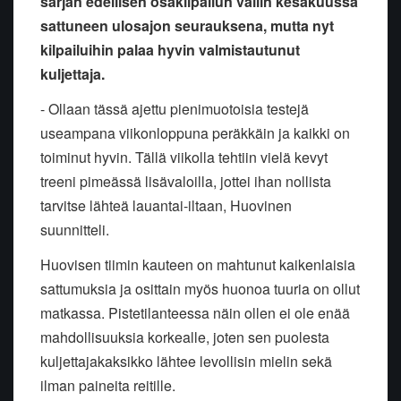
sarjan edellisen osakilpailun väliin kesäkuussa
sattuneen ulosajon seurauksena, mutta nyt
kilpailuihin palaa hyvin valmistautunut
kuljettaja.
- Ollaan tässä ajettu pienimuotoisia testejä
useampana viikonloppuna peräkkäin ja kaikki on
toiminut hyvin. Tällä viikolla tehtiin vielä kevyt
treeni pimeässä lisävaloilla, jottei ihan nollista
tarvitse lähteä lauantai-iltaan, Huovinen
suunnitteli.
Huovisen tiimin kauteen on mahtunut kaikenlaisia
sattumuksia ja osittain myös huonoa tuuria on ollut
matkassa. Pistetilanteessa näin ollen ei ole enää
mahdollisuuksia korkealle, joten sen puolesta
kuljettajakaksikko lähtee levollisin mielin sekä
ilman paineita reitille.