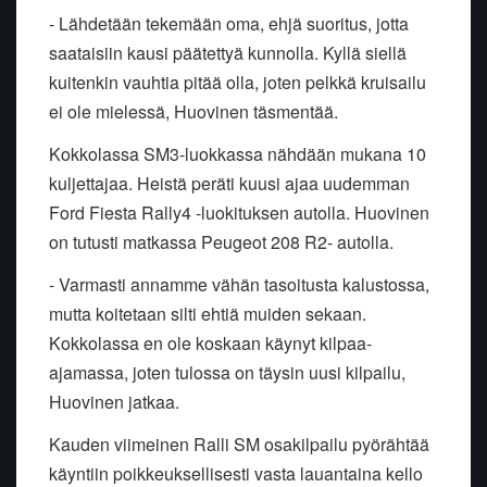
- Lähdetään tekemään oma, ehjä suoritus, jotta
saataisiin kausi päätettyä kunnolla. Kyllä siellä
kuitenkin vauhtia pitää olla, joten pelkkä kruisailu
ei ole mielessä, Huovinen täsmentää.
Kokkolassa SM3-luokkassa nähdään mukana 10
kuljettajaa. Heistä peräti kuusi ajaa uudemman
Ford Fiesta Rally4 -luokituksen autolla. Huovinen
on tutusti matkassa Peugeot 208 R2- autolla.
- Varmasti annamme vähän tasoitusta kalustossa,
mutta koitetaan silti ehtiä muiden sekaan.
Kokkolassa en ole koskaan käynyt kilpaa-
ajamassa, joten tulossa on täysin uusi kilpailu,
Huovinen jatkaa.
Kauden viimeinen Ralli SM osakilpailu pyörähtää
käyntiin poikkeuksellisesti vasta lauantaina kello