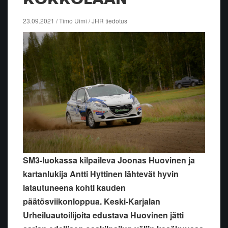
23.09.2021 / Timo Uimi / JHR tiedotus
SM3-luokassa kilpaileva Joonas Huovinen ja
kartanlukija Antti Hyttinen lähtevät hyvin
latautuneena kohti kauden
päätösviikonloppua. Keski-Karjalan
Urheiluautoilijoita edustava Huovinen jätti