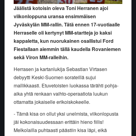
Jäälistä kotoisin oleva Toni Herranen ajoi
viikonloppuna uransa ensimmäisen
Jyväskylän MM-rallin. Tätä ennen 17-vuotiaalle
Herraselle oli kertynyt MM-startteja jo kaksi
kappaletta, kun nuorukainen osallistui Ford
Fiestallaan aiemmin tällä kaudella Rovaniemen
sekä Viron MM-ralleihin.
Herrasen ja kartanlukija Sebastian Virtasen
debyytti Keski-Suomen sorateillä sujui
mallikkaasti. Etuvetoisten luokassa tärähti pohja-
aika yhtä renkaan vaihto-operaatiota luukun
ottamatta jokaiselle erikoiskokeelle.
- Tämä kisa on ollut yksi unelmista, viikonlopusta
jäi kokonaisuudessaan erittäin hieno fiilis!
Melkolailla puhtaasti päästiin kisa läpi, eikä