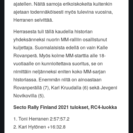
ajatellen. Näitä samoja erikoiskokeita kuitenkin
ajetaan todennäköisesti myös tulevina vuosina,
Herranen selvittää.
Herrasesta tuli tällä kaudella historian
yhdeksänneksi nuorin MM-ralliin osallistunut
kuljettaja. Suomalaisista edellä on vain Kalle
Rovanperä. Myös kolme MM-starttia alle 18-
vuotiaalle on kunnioitettava suoritus, se on
nimittäin neljänneksi eniten koko MM-sarjan
historiassa. Enemmän niitä on ainoastaan
Rovanperällä (7), Karl Kruudalla (6) sekä Jevgeni
Novikovilla (5).
Secto Rally Finland 2021 tulokset, RC4-luokka
1. Toni Herranen 2:57:57.2
2. Kari Hytönen +16:32.8