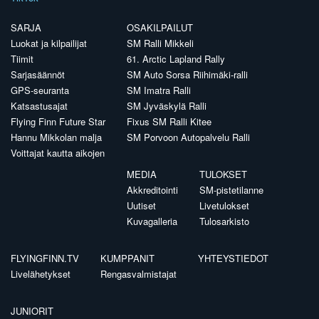
SARJA
OSAKILPAILUT
Luokat ja kilpailijat
SM Ralli Mikkeli
Tiimit
61. Arctic Lapland Rally
Sarjasäännöt
SM Auto Sorsa Riihimäki-ralli
GPS-seuranta
SM Imatra Ralli
Katsastusajat
SM Jyväskylä Ralli
Flying Finn Future Star
Fixus SM Ralli Kitee
Hannu Mikkolan malja
SM Porvoon Autopalvelu Ralli
Voittajat kautta aikojen
MEDIA
TULOKSET
Akkreditointi
SM-pistetilanne
Uutiset
Livetulokset
Kuvagalleria
Tulosarkisto
FLYINGFINN.TV
KUMPPANIT
YHTEYSTIEDOT
Livelähetykset
Rengasvalmistajat
JUNIORIT