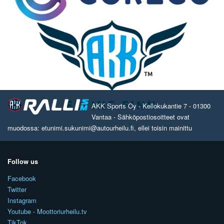
AKK Sports Oy - Kellokukantie 7 - 01300
Vantaa - Sähköpostiosoitteet ovat
muodossa: etunimi.sukunimi@autourheilu.fi, ellei toisin mainittu
Follow us
Facebook
Twitter
Instagram
Youtube - Moottoriurheilu.tv
TikTok