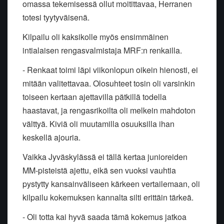
omassa tekemisessä ollut moitittavaa, Herranen
totesi tyytyväisenä.
Kilpailu oli kaksikolle myös ensimmäinen
intialaisen rengasvalmistaja MRF:n renkailla.
- Renkaat toimi läpi viikonlopun oikein hienosti, ei
mitään valitettavaa. Olosuhteet tosin oli varsinkin
toiseen kertaan ajettavilla pätkillä todella
haastavat, ja rengasrikoilta oli melkein mahdoton
välttyä. Kiviä oli muutamilla osuuksilla ihan
keskellä ajouria.
Vaikka Jyväskylässä ei tällä kertaa junioreiden
MM-pisteistä ajettu, eikä sen vuoksi vauhtia
pystytty kansainväliseen kärkeen vertailemaan, oli
kilpailu kokemuksen kannalta silti erittäin tärkeä.
- Oli totta kai hyvä saada tämä kokemus jatkoa