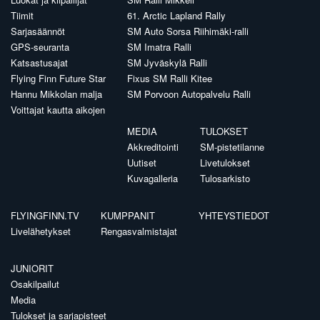
Tiimit
61. Arctic Lapland Rally
Sarjasäännöt
SM Auto Sorsa Riihimäki-ralli
GPS-seuranta
SM Imatra Ralli
Katsastusajat
SM Jyväskylä Ralli
Flying Finn Future Star
Fixus SM Ralli Kitee
Hannu Mikkolan malja
SM Porvoon Autopalvelu Ralli
Voittajat kautta aikojen
MEDIA
TULOKSET
Akkreditointi
SM-pistetilanne
Uutiset
Livetulokset
Kuvagalleria
Tulosarkisto
FLYINGFINN.TV
KUMPPANIT
YHTEYSTIEDOT
Livelähetykset
Rengasvalmistajat
JUNIORIT
Osakilpailut
Media
Tulokset ja sarjapisteet