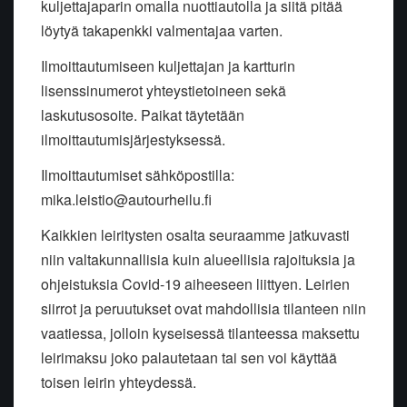
kuljettajaparin omalla nuottiautolla ja siitä pitää
löytyä takapenkki valmentajaa varten.
Ilmoittautumiseen kuljettajan ja kartturin
lisenssinumerot yhteystietoineen sekä
laskutusosoite. Paikat täytetään
ilmoittautumisjärjestyksessä.
Ilmoittautumiset sähköpostilla:
mika.leistio@autourheilu.fi
Kaikkien leiritysten osalta seuraamme jatkuvasti
niin valtakunnallisia kuin alueellisia rajoituksia ja
ohjeistuksia Covid-19 aiheeseen liittyen. Leirien
siirrot ja peruutukset ovat mahdollisia tilanteen niin
vaatiessa, jolloin kyseisessä tilanteessa maksettu
leirimaksu joko palautetaan tai sen voi käyttää
toisen leirin yhteydessä.