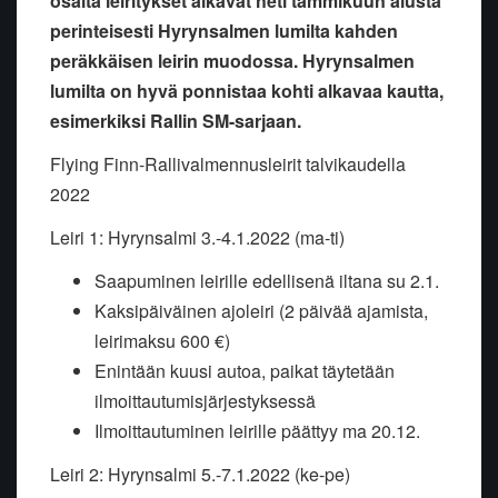
osalta leiritykset alkavat heti tammikuun alusta
perinteisesti Hyrynsalmen lumilta kahden
peräkkäisen leirin muodossa. Hyrynsalmen
lumilta on hyvä ponnistaa kohti alkavaa kautta,
esimerkiksi Rallin SM-sarjaan.
Flying Finn-Rallivalmennusleirit talvikaudella
2022
Leiri 1: Hyrynsalmi 3.-4.1.2022 (ma-ti)
Saapuminen leirille edellisenä iltana su 2.1.
Kaksipäiväinen ajoleiri (2 päivää ajamista,
leirimaksu 600 €)
Enintään kuusi autoa, paikat täytetään
ilmoittautumisjärjestyksessä
Ilmoittautuminen leirille päättyy ma 20.12.
Leiri 2: Hyrynsalmi 5.-7.1.2022 (ke-pe)