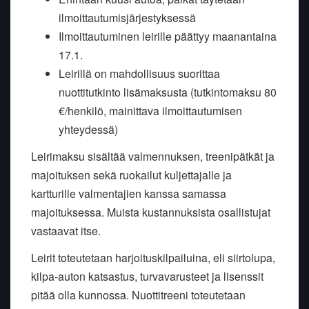
ilmoittautumisjärjestyksessä
Ilmoittautuminen leirille päättyy maanantaina
17.1.
Leirillä on mahdollisuus suorittaa
nuottitutkinto lisämaksusta (tutkintomaksu 80
€/henkilö, mainittava ilmoittautumisen
yhteydessä)
Leirimaksu sisältää valmennuksen, treenipätkät ja
majoituksen sekä ruokailut kuljettajalle ja
kartturille valmentajien kanssa samassa
majoituksessa. Muista kustannuksista osallistujat
vastaavat itse.
Leirit toteutetaan harjoituskilpailuina, eli siirtolupa,
kilpa-auton katsastus, turvavarusteet ja lisenssit
pitää olla kunnossa. Nuottitreeni toteutetaan