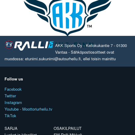
AKK Sports Oy - Kellokukantie 7 - 01300
Vantaa - Sähköpostiosoitteet ovat
muodossa: etunimi.sukunimi@autourheilu.fi, ellei toisin mainittu
Follow us
Facebook
Twitter
Instagram
Youtube - Moottoriurheilu.tv
TikTok
SARJA
OSAKILPAILUT
Luokat ja kilpailijat
SM Ralli Mikkeli