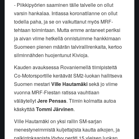
- Piikkipyörien saaminen tälle talvelle on ollut
varsin hankalaa. Intiassa koronatilanne on ollut
todella paha, ja se on vaikuttanut myös MRF-
tehtaan toimintaan. Mutta emme antaneet periksi
ja aivan viime hetkellä onnistuimme hankkimaan
Suomeen pienen määrän talvirallirenkaita, kertoo
silminnähden huojentunut Kivioja.
Kauden avauksessa Rovaniemellä tiimipisteitä
Co-Motorsportille keräävät SM2-luokan hallitseva
Suomen mestari
Ville Hautamäki
sekä jo viime
vuonna MRF-Fiestan ratissa vauhtiaan
väläytellyt
Jere Pensas
. Tiimin kolmatta autoa
käskyttää
Tommi Järvinen
.
Ville Hautamäki on yksi rallin SM-sarjan
menestyneimmistä kuljettajista kautta aikojen, ja
palkintokaapista löytyy peräti 15 yleisen luokan