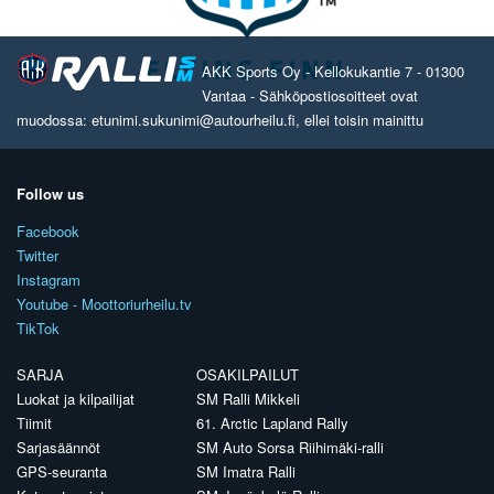
AKK Sports Oy - Kellokukantie 7 - 01300
Vantaa - Sähköpostiosoitteet ovat
muodossa: etunimi.sukunimi@autourheilu.fi, ellei toisin mainittu
Follow us
Facebook
Twitter
Instagram
Youtube - Moottoriurheilu.tv
TikTok
SARJA
OSAKILPAILUT
Luokat ja kilpailijat
SM Ralli Mikkeli
Tiimit
61. Arctic Lapland Rally
Sarjasäännöt
SM Auto Sorsa Riihimäki-ralli
GPS-seuranta
SM Imatra Ralli