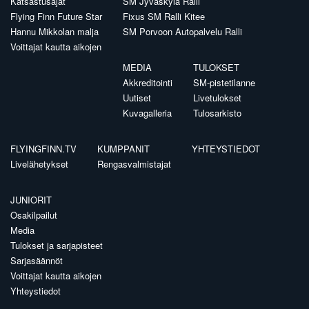
Katsastusajat
SM Jyväskylä Ralli
Flying Finn Future Star
Fixus SM Ralli Kitee
Hannu Mikkolan malja
SM Porvoon Autopalvelu Ralli
Voittajat kautta aikojen
MEDIA
TULOKSET
Akkreditointi
SM-pistetilanne
Uutiset
Livetulokset
Kuvagalleria
Tulosarkisto
FLYINGFINN.TV
KUMPPANIT
YHTEYSTIEDOT
Livelähetykset
Rengasvalmistajat
JUNIORIT
Osakilpailut
Media
Tulokset ja sarjapisteet
Sarjasäännöt
Voittajat kautta aikojen
Yhteystiedot