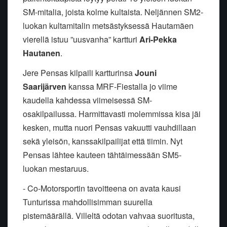
SM-mitalia, joista kolme kultaista. Neljännen SM2-
luokan kultamitalin metsästyksessä Hautamäen
vierellä istuu ”uusvanha” kartturi
Ari-Pekka
Hautanen
.
Jere Pensas kilpaili kartturinsa
Jouni
Saarijärven
kanssa MRF-Fiestalla jo viime
kaudella kahdessa viimeisessä SM-
osakilpailussa. Harmittavasti molemmissa kisa jäi
kesken, mutta nuori Pensas vakuutti vauhdillaan
sekä yleisön, kanssakilpailijat että tiimin. Nyt
Pensas lähtee kauteen tähtäimessään SM5-
luokan mestaruus.
- Co-Motorsportin tavoitteena on avata kausi
Tunturissa mahdollisimman suurella
pistemäärällä. Villeltä odotan vahvaa suoritusta,