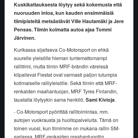
Kuskikattauksesta löytyy sekä kokemusta että
nuoruuden intoa, kun kauden ensimmäisiä
tiimipisteitä metsästävät Ville Hautamäki ja Jere
Pensas. Tiimin kolmatta autoa ajaa Tommi
Järvinen.
Kurikassa sijaitseva
Co-Motorsport on ehkä
suurelle yleisölle hieman tuntemattomampi
rallitiimi, mutta tiimin MRF-brändin väreissä
kilpailevat Fiestat ovat varmasti paljon tutumpia
kotimaiselle ralliyleisölle. Sekä tiimin että MRF-
renkaiden maahantuojan, MRF Tyres Finlandin,
taustalta löytyykin sama henkilö,
Sami Kivioja
.
- Co-Motorsport pyörittää rallitoimintaa, mm.
autojen vuokrausta ja huoltopalveluita. Tämä on
toinen vuosi, kun tiimimme on mukana rallin SM-
sarjassa. MRF-renkaiden maahantuontiin