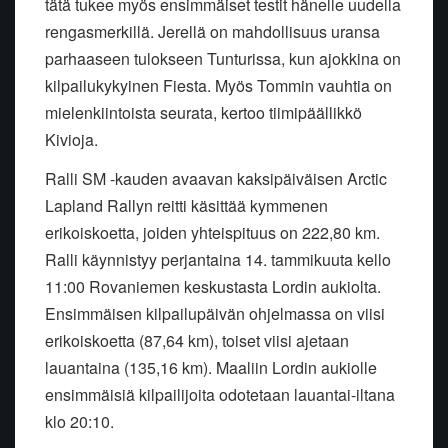
tätä tukee myös ensimmäiset testit hänelle uudella
rengasmerkillä. Jerellä on mahdollisuus uransa
parhaaseen tulokseen Tunturissa, kun ajokkina on
kilpailukykyinen Fiesta. Myös Tommin vauhtia on
mielenkiintoista seurata, kertoo tiimipäällikkö
Kivioja.
Ralli SM -kauden avaavan kaksipäiväisen Arctic
Lapland Rallyn reitti käsittää kymmenen
erikoiskoetta, joiden yhteispituus on 222,80 km.
Ralli käynnistyy perjantaina 14. tammikuuta kello
11:00 Rovaniemen keskustasta Lordin aukiolta.
Ensimmäisen kilpailupäivän ohjelmassa on viisi
erikoiskoetta (87,64 km), toiset viisi ajetaan
lauantaina (135,16 km). Maaliin Lordin aukiolle
ensimmäisiä kilpailijoita odotetaan lauantai-iltana
klo 20:10.