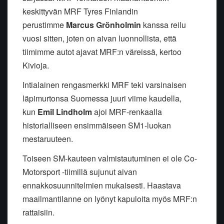
keskittyvän MRF Tyres Finlandin
perustimme
Marcus Grönholmin
kanssa reilu
vuosi sitten, joten on aivan luonnollista, että
tiimimme autot ajavat MRF:n väreissä, kertoo
Kivioja.
Intialainen rengasmerkki MRF teki varsinaisen
läpimurtonsa Suomessa juuri viime kaudella,
kun
Emil Lindholm
ajoi MRF-renkaalla
historialliseen ensimmäiseen SM1-luokan
mestaruuteen.
Toiseen SM-kauteen valmistautuminen ei ole Co-
Motorsport -tiimillä sujunut aivan
ennakkosuunnitelmien mukaisesti. Haastava
maailmantilanne on lyönyt kapuloita myös MRF:n
rattaisiin.