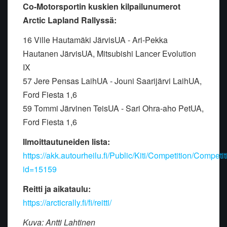
Co-Motorsportin kuskien kilpailunumerot
Arctic Lapland Rallyssä:
16 Ville Hautamäki JärvisUA - Ari-Pekka
Hautanen JärvisUA, Mitsubishi Lancer Evolution
IX
57 Jere Pensas LaihUA - Jouni Saarijärvi LaihUA,
Ford Fiesta 1,6
59 Tommi Järvinen TeisUA - Sari Ohra-aho PetUA,
Ford Fiesta 1,6
Ilmoittautuneiden lista:
https://akk.autourheilu.fi/Public/Kiti/Competition/Competi
id=15159
Reitti ja aikataulu:
https://arcticrally.fi/fi/reitti/
Kuva: Antti Lahtinen