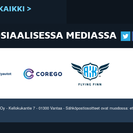
KAIKKI >
OSIAALISESSA MEDIASSA
y - Kellokukantie 7 - 01300 Vantaa - Sähköpostiosoitteet ovat muodossa: etun