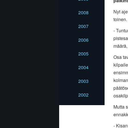
palkin
Nyt aje
2008
toinen.
2007
- Tuntu
pistesa
2006
määrä, 
2005
Osa tav
kilpail
2004
ensimm
kolman
2003
päätös
2002
osakilp
Mutta s
ennakk
- Kisan