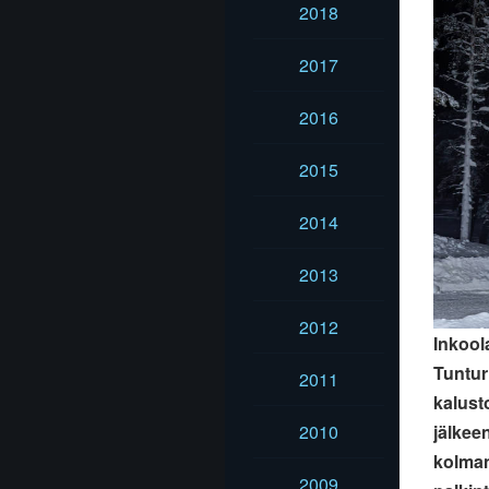
2018
2017
2016
2015
2014
2013
2012
Inkool
Tunturi
2011
kalust
2010
jälkee
kolman
2009