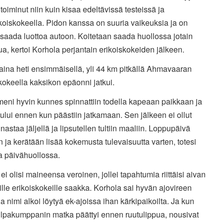
 toiminut niin kuin kisaa edeltävissä testeissä ja
ikoiskokeella. Pidon kanssa on suuria vaikeuksia ja on
saada luottoa autoon. Koitetaan saada huollossa jotain
ua, kertoi Korhola perjantain erikoiskokeiden jälkeen.
aina heti ensimmäisellä, yli 44 km pitkällä Ahmavaaran
kokeella kaksikon epäonni jatkui.
meni hyvin kunnes spinnattiin todella kapeaan paikkaan ja
ului ennen kun päästiin jatkamaan. Sen jälkeen ei ollut
nastaa jäljellä ja lipsutellen tultiin maaliin. Loppupäivä
n ja kerätään lisää kokemusta tulevaisuutta varten, totesi
a päivähuollossa.
 ei olisi maineensa veroinen, jollei tapahtumia riittäisi aivan
ille erikoiskokeille saakka. Korhola sai hyvän ajovireen
ja nimi alkoi löytyä ek-ajoissa ihan kärkipaikoilta. Ja kun
kilpakumppanin matka päättyi ennen ruutulippua, nousivat