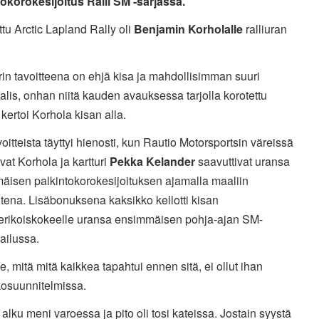
tokorokesijoitus Ralli SM -sarjassa.
ttu Arctic Lapland Rally oli
Benjamin Korholalle
ralliuran
rin tavoitteena on ehjä kisa ja mahdollisimman suuri
alis, onhan niitä kauden avauksessa tarjolla korotettu
kertoi Korhola kisan alla.
oitteista täyttyi hienosti, kun Rautio Motorsportsin väreissä
evat Korhola ja kartturi
Pekka Kelander
saavuttivat uransa
äisen palkintokorokesijoituksen ajamalla maaliin
tena. Lisäbonuksena kaksikko kellotti kisan
erikoiskokeelle uransa ensimmäisen pohja-ajan SM-
ailussa.
e, mitä mitä kaikkea tapahtui ennen sitä, ei ollut ihan
osuunnitelmissa.
 alku meni varoessa ja pito oli tosi kateissa. Jostain syystä