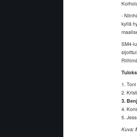
Korhol
- Niinh
kyllä h
maalis
SM4-lu
sijoittu
Riihim
Tuloks
1. Toni
2. Kris
3. Ben
4. Kon
5. Jess
Kuva: 