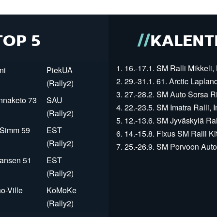
TOP 5
KALENT
1. 16.-17.1. SM Ralli Mikkeli, 
ni
PiekUA
2. 29.-31.1. 61. Arctic Laplan
(Rally2)
3. 27.-28.2. SM Auto Sorsa Rii
innaketo 73
SAU
4. 22.-23.5. SM Imatra Ralli, I
(Rally2)
5. 12.-13.6. SM Jyväskylä Rall
r Simm 59
EST
6. 14.-15.8. Fixus SM Ralli Kit
(Rally2)
7. 25.-26.9. SM Porvoon Autop
Jansen 51
EST
(Rally2)
o-Ville
KoMoKe
(Rally2)