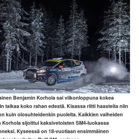
ainen Benjamin Korhola sai viikonloppuna kokea
n taikaa koko rahan edestä. Kisassa riitti haasteita niin
on kuin olosuhteidenkin puolelta. Kaikkien vaiheiden
n Korhola sijoittui kaksivetoisten SM4-luokassa
neksi. Kyseessä on 18-vuotiaan ensimmäinen