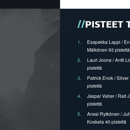
PISTEET 
1.
Esapekka Lappi / En
Mälkönen 93 pistettä
2.
Lauri Joona / Antti L
pistettä
3.
Patrick Enok / Silve
pistettä
4.
Jaspar Vaher / Rait 
pistettä
5.
Anssi Rytkönen / Juh
Koskela 40 pistettä