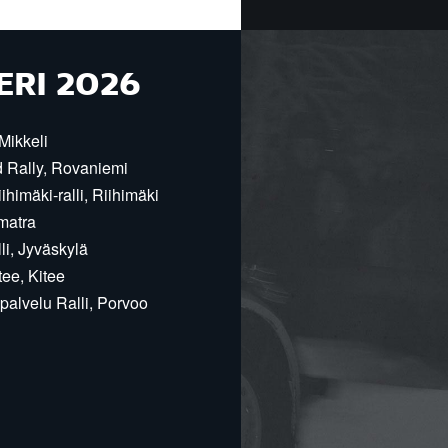
ERI 2026
Mikkeli
d Rally, Rovaniemi
himäki-ralli, Riihimäki
matra
i, Jyväskylä
ee, Kitee
alvelu Ralli, Porvoo