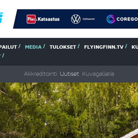
PAILUT
MEDIA
TULOKSET
FLYINGFINN.TV
K
T
Akkreditointi
Uutiset
Kuvagalleria