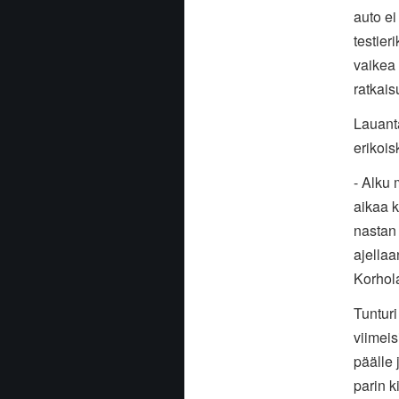
auto ei
testier
vaikea 
ratkais
Lauant
erikois
- Alku 
aikaa k
nastan 
ajellaa
Korhol
Tunturi
viimeis
päälle 
parin 