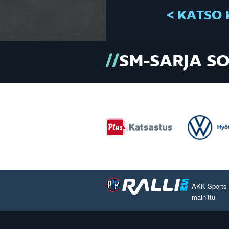
< KATSO 
SM-SARJA S
AKK Sports O
mainittu