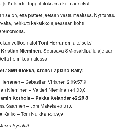
a ja Kelander lopputuloksissa kolmanneksi.
än se on, että pisteet jaetaan vasta maalissa. Nyt tuntuu
yvältä, hehkutti kaksikko ajaessaan kohti
eremonioita.
okan voittoon ajoi
Toni Herranen
ja toiseksi
i
Kristian Nieminen
. Seuraava SM-osakilpailu ajetaan
äellä helmikuun alussa.
et / SM4-luokka, Arctic Lapland Rally:
 Herranen – Sebastian Virtanen 2:09:57,9
tian Nieminen – Valtteri Nieminen +1:08,8
jamin Korhola – Pekka Kelander +2:29,8
sta Saarinen – Joni Mäkelä +3:31,8
e Kallio – Toni Nuikka +5:09,9
Marko Kyöstilä