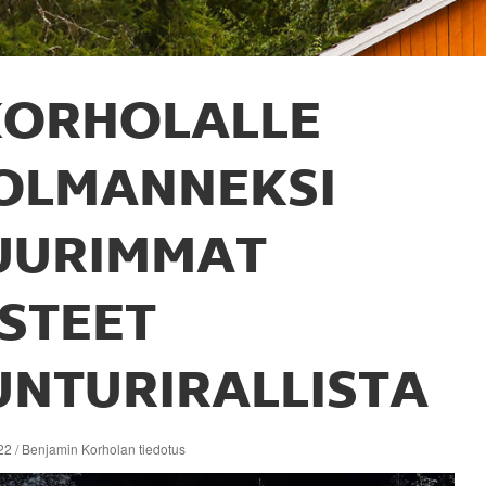
KORHOLALLE
OLMANNEKSI
UURIMMAT
ISTEET
UNTURIRALLISTA
22 / Benjamin Korholan tiedotus