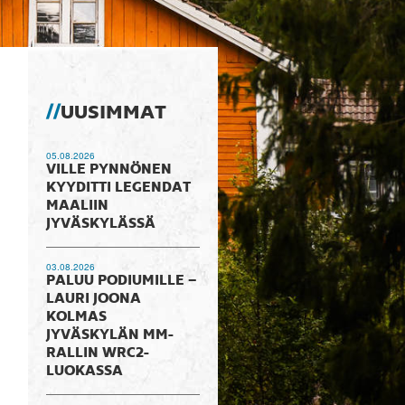
UUSIMMAT
05.08.2026
VILLE PYNNÖNEN
KYYDITTI LEGENDAT
MAALIIN
JYVÄSKYLÄSSÄ
03.08.2026
PALUU PODIUMILLE –
LAURI JOONA
KOLMAS
JYVÄSKYLÄN MM-
RALLIN WRC2-
LUOKASSA