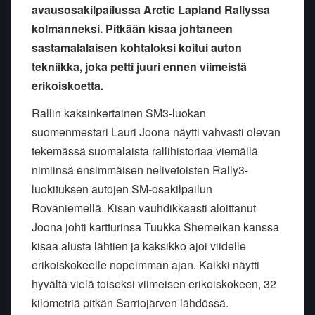
avausosakilpailussa Arctic Lapland Rallyssa
kolmanneksi. Pitkään kisaa johtaneen
sastamalalaisen kohtaloksi koitui auton
tekniikka, joka petti juuri ennen viimeistä
erikoiskoetta.
Rallin kaksinkertainen SM3-luokan
suomenmestari Lauri Joona näytti vahvasti olevan
tekemässä suomalaista rallihistoriaa viemällä
nimiinsä ensimmäisen nelivetoisten Rally3-
luokituksen autojen SM-osakilpailun
Rovaniemellä. Kisan vauhdikkaasti aloittanut
Joona johti kartturinsa Tuukka Shemeikan kanssa
kisaa alusta lähtien ja kaksikko ajoi viidelle
erikoiskokeelle nopeimman ajan. Kaikki näytti
hyvältä vielä toiseksi viimeisen erikoiskokeen, 32
kilometriä pitkän Sarriojärven lähdössä.