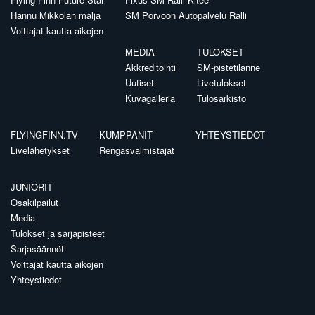
Hannu Mikkolan malja
SM Porvoon Autopalvelu Ralli
Voittajat kautta aikojen
MEDIA
TULOKSET
Akkreditointi
SM-pistetilanne
Uutiset
Livetulokset
Kuvagalleria
Tulosarkisto
FLYINGFINN.TV
KUMPPANIT
YHTEYSTIEDOT
Livelähetykset
Rengasvalmistajat
JUNIORIT
Osakilpailut
Media
Tulokset ja sarjapisteet
Sarjasäännöt
Voittajat kautta aikojen
Yhteystiedot