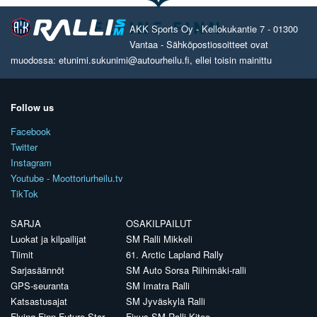
AKK Sports Oy - Kellokukantie 7 - 01300
Vantaa - Sähköpostiosoitteet ovat
muodossa: etunimi.sukunimi@autourheilu.fi, ellei toisin mainittu
Follow us
Facebook
Twitter
Instagram
Youtube - Moottoriurheilu.tv
TikTok
SARJA
OSAKILPAILUT
Luokat ja kilpailijat
SM Ralli Mikkeli
Tiimit
61. Arctic Lapland Rally
Sarjasäännöt
SM Auto Sorsa Riihimäki-ralli
GPS-seuranta
SM Imatra Ralli
Katsastusajat
SM Jyväskylä Ralli
Flying Finn Future Star
Fixus SM Ralli Kitee