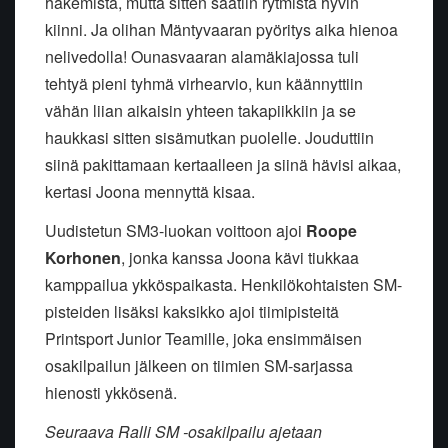
hakemista, mutta sitten saatiin rytmistä hyvin
kiinni. Ja olihan Mäntyvaaran pyöritys aika hienoa
nelivedolla! Ounasvaaran alamäkiajossa tuli
tehtyä pieni tyhmä virhearvio, kun käännyttiin
vähän liian aikaisin yhteen takapiikkiin ja se
haukkasi sitten sisämutkan puolelle. Jouduttiin
siinä pakittamaan kertaalleen ja siinä hävisi aikaa,
kertasi Joona mennyttä kisaa.
Uudistetun SM3-luokan voittoon ajoi
Roope
Korhonen
, jonka kanssa Joona kävi tiukkaa
kamppailua ykköspaikasta. Henkilökohtaisten SM-
pisteiden lisäksi kaksikko ajoi tiimipisteitä
Printsport Junior Teamille, joka ensimmäisen
osakilpailun jälkeen on tiimien SM-sarjassa
hienosti ykkösenä.
Seuraava Ralli SM -osakilpailu ajetaan