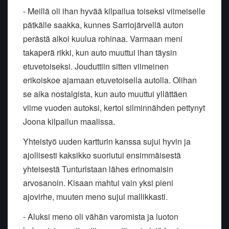
- Meillä oli ihan hyvää kilpailua toiseksi viimeiselle
pätkälle saakka, kunnes Sarriojärvellä auton
perästä alkoi kuulua rohinaa. Varmaan meni
takaperä rikki, kun auto muuttui ihan täysin
etuvetoiseksi. Jouduttiin sitten viimeinen
erikoiskoe ajamaan etuvetoisella autolla. Olihan
se aika nostalgista, kun auto muuttui yllättäen
viime vuoden autoksi, kertoi silminnähden pettynyt
Joona kilpailun maalissa.
Yhteistyö uuden kartturin kanssa sujui hyvin ja
ajollisesti kaksikko suoriutui ensimmäisestä
yhteisestä Tunturistaan lähes erinomaisin
arvosanoin. Kisaan mahtui vain yksi pieni
ajovirhe, muuten meno sujui mallikkasti.
- Aluksi meno oli vähän varomista ja luoton