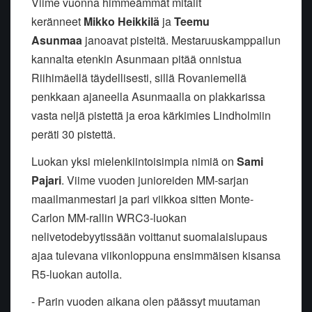
Viime vuonna himmeämmät mitalit
keränneet
Mikko Heikkilä
ja
Teemu
Asunmaa
janoavat pisteitä. Mestaruuskamppailun
kannalta etenkin Asunmaan pitää onnistua
Riihimäellä täydellisesti, sillä Rovaniemellä
penkkaan ajaneella Asunmaalla on plakkarissa
vasta neljä pistettä ja eroa kärkimies Lindholmiin
peräti 30 pistettä.
Luokan yksi mielenkiintoisimpia nimiä on
Sami
Pajari
. Viime vuoden junioreiden MM-sarjan
maailmanmestari ja pari viikkoa sitten Monte-
Carlon MM-rallin WRC3-luokan
nelivetodebyytissään voittanut suomalaislupaus
ajaa tulevana viikonloppuna ensimmäisen kisansa
R5-luokan autolla.
- Parin vuoden aikana olen päässyt muutaman