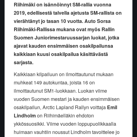
Riihimäki on isännöinnyt SM-rallia vuonna
2019, edellisestä talvella ajetusta SM-rallista on
vierähtänyt jo tasan 10 vuotta. Auto Sorsa
Riihimäki-Rallissa mukana ovat myös Rallin
Suomen Juniorimestaruussarjan luokat, jotka
ajavat kauden ensimmäisen osakilpailunsa
kaikkiaan kuusi osakilpailua käsittävästä
sarjasta.
Kaikkiaan kilpailuun on ilmoittautunut mukaan
muhkeat 149 autokuntaa, joista 16 on
ilmoittautunut SM1-luokkaan. Luokan viime
vuoden Suomen mestari ja kauden ensimmäisen
osakilpailun, Arctic Lapland Rallyn voittaja
Emil
Lindholm
on Riihimäelläkin ehdoton
ykkössuosikki. Viime vuoden loppupuolikkaalla
huimaan vauhtiin noussut Lindholm tavoittelee jo