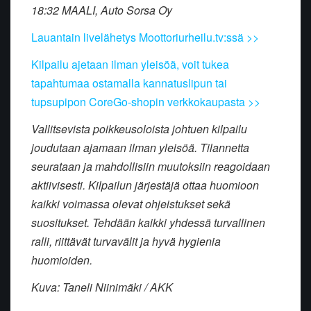
18:32 MAALI, Auto Sorsa Oy
Lauantain livelähetys Moottoriurheilu.tv:ssä >>
Kilpailu ajetaan ilman yleisöä, voit tukea
tapahtumaa ostamalla kannatuslipun tai
tupsupipon CoreGo-shopin verkkokaupasta >>
Vallitsevista poikkeusoloista johtuen kilpailu
joudutaan ajamaan ilman yleisöä. Tilannetta
seurataan ja mahdollisiin muutoksiin reagoidaan
aktiivisesti. Kilpailun järjestäjä ottaa huomioon
kaikki voimassa olevat ohjeistukset sekä
suositukset. Tehdään kaikki yhdessä turvallinen
ralli, riittävät turvavälit ja hyvä hygienia
huomioiden.
Kuva: Taneli Niinimäki / AKK