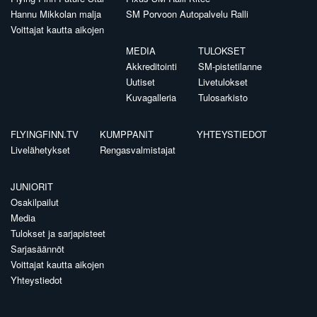
Hannu Mikkolan malja
SM Porvoon Autopalvelu Ralli
Voittajat kautta aikojen
MEDIA
TULOKSET
Akkreditointi
SM-pistetilanne
Uutiset
Livetulokset
Kuvagalleria
Tulosarkisto
FLYINGFINN.TV
KUMPPANIT
YHTEYSTIEDOT
Livelähetykset
Rengasvalmistajat
JUNIORIT
Osakilpailut
Media
Tulokset ja sarjapisteet
Sarjasäännöt
Voittajat kautta aikojen
Yhteystiedot