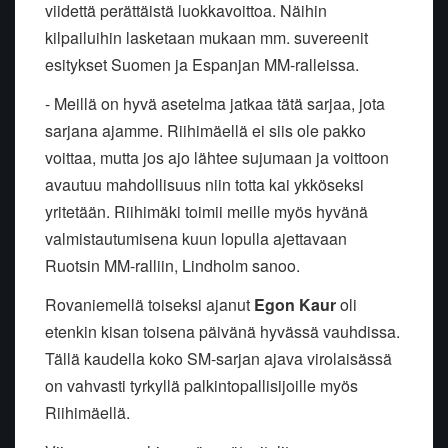
viidettä perättäistä luokkavoittoa. Näihin
kilpailuihin lasketaan mukaan mm. suvereenit
esitykset Suomen ja Espanjan MM-ralleissa.
- Meillä on hyvä asetelma jatkaa tätä sarjaa, jota
sarjana ajamme. Riihimäellä ei siis ole pakko
voittaa, mutta jos ajo lähtee sujumaan ja voittoon
avautuu mahdollisuus niin totta kai ykköseksi
yritetään. Riihimäki toimii meille myös hyvänä
valmistautumisena kuun lopulla ajettavaan
Ruotsin MM-ralliin, Lindholm sanoo.
Rovaniemellä toiseksi ajanut
Egon Kaur
oli
etenkin kisan toisena päivänä hyvässä vauhdissa.
Tällä kaudella koko SM-sarjan ajava virolaisässä
on vahvasti tyrkyllä palkintopallisijoille myös
Riihimäellä.