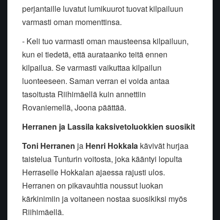
perjantaille luvatut lumikuurot tuovat kilpailuun
varmasti oman momenttinsa.
- Keli tuo varmasti oman mausteensa kilpailuun,
kun ei tiedetä, että aurataanko teitä ennen
kilpailua. Se varmasti vaikuttaa kilpailun
luonteeseen. Saman verran ei voida antaa
tasoitusta Riihimäellä kuin annettiin
Rovaniemellä, Joona päättää.
Herranen ja Lassila kaksivetoluokkien suosikit
Toni Herranen
ja
Henri Hokkala
kävivät hurjaa
taistelua Tunturin voitosta, joka kääntyi lopulta
Herraselle Hokkalan ajaessa rajusti ulos.
Herranen on pikavauhtia noussut luokan
kärkinimiin ja voitaneen nostaa suosikiksi myös
Riihimäellä.