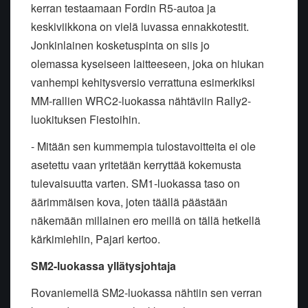
kerran testaamaan Fordin R5-autoa ja
keskiviikkona on vielä luvassa ennakkotestit.
Jonkinlainen kosketuspinta on siis jo
olemassa kyseiseen laitteeseen, joka on hiukan
vanhempi kehitysversio verrattuna esimerkiksi
MM-rallien WRC2-luokassa nähtäviin Rally2-
luokituksen Fiestoihin.
- Mitään sen kummempia tulostavoitteita ei ole
asetettu vaan yritetään kerryttää kokemusta
tulevaisuutta varten. SM1-luokassa taso on
äärimmäisen kova, joten täällä päästään
näkemään millainen ero meillä on tällä hetkellä
kärkimiehiin, Pajari kertoo.
SM2-luokassa yllätysjohtaja
Rovaniemellä SM2-luokassa nähtiin sen verran