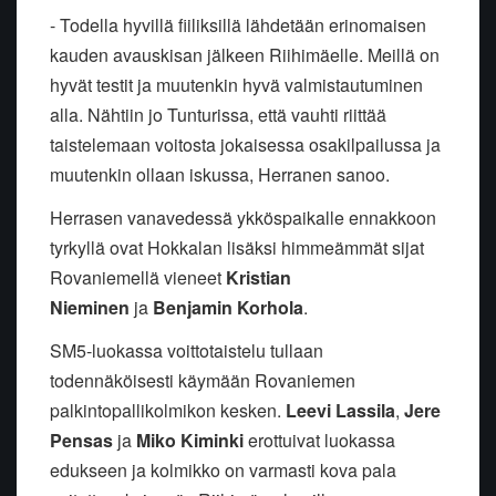
- Todella hyvillä fiiliksillä lähdetään erinomaisen
kauden avauskisan jälkeen Riihimäelle. Meillä on
hyvät testit ja muutenkin hyvä valmistautuminen
alla. Nähtiin jo Tunturissa, että vauhti riittää
taistelemaan voitosta jokaisessa osakilpailussa ja
muutenkin ollaan iskussa, Herranen sanoo.
Herrasen vanavedessä ykköspaikalle ennakkoon
tyrkyllä ovat Hokkalan lisäksi himmeämmät sijat
Rovaniemellä vieneet
Kristian
Nieminen
ja
Benjamin Korhola
.
SM5-luokassa voittotaistelu tullaan
todennäköisesti käymään Rovaniemen
palkintopallikolmikon kesken.
Leevi Lassila
,
Jere
Pensas
ja
Miko Kiminki
erottuivat luokassa
edukseen ja kolmikko on varmasti kova pala