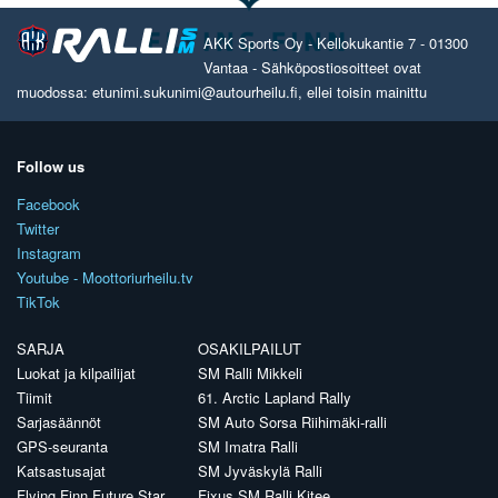
AKK Sports Oy - Kellokukantie 7 - 01300
Vantaa - Sähköpostiosoitteet ovat
muodossa: etunimi.sukunimi@autourheilu.fi, ellei toisin mainittu
Follow us
Facebook
Twitter
Instagram
Youtube - Moottoriurheilu.tv
TikTok
SARJA
OSAKILPAILUT
Luokat ja kilpailijat
SM Ralli Mikkeli
Tiimit
61. Arctic Lapland Rally
Sarjasäännöt
SM Auto Sorsa Riihimäki-ralli
GPS-seuranta
SM Imatra Ralli
Katsastusajat
SM Jyväskylä Ralli
Flying Finn Future Star
Fixus SM Ralli Kitee