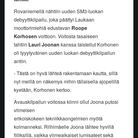
Rovaniemellä nähtiin uuden SM3-luokan
debyyttikilpailu, joka päättyi Laukaan
moottorimiehiä edustavan
Roope
Korhosen
voittoon. Voitosta tasaiseen
tahtiin
Lauri Joonan
kanssa taistellut Korhonen
oli tyyytyväinen uuden luokan debyyttikilpailun
antiin.
- Tästä on hyvä lähteä rakentamaan kautta, sillä
nyt meillä on näkemys mihin tällaisella ajopelillä
kyetään, Korhonen kertoo.
Avauskilpailun voitossa kiinni ollut Joona putosi
viimeisen
erikoiskokeen tekniikkaongelmien myötä
kolmanneksi. Riihimäelle Joona lähtee hyvillä
fiiliksillä, vaikka viimeaikaiset lumisateet sekä