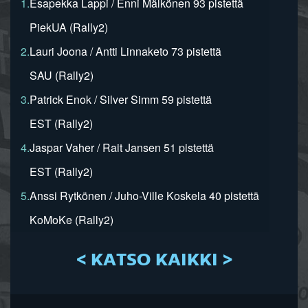
1.
Esapekka Lappi / Enni Mälkönen 93 pistettä
PiekUA (Rally2)
2.
Lauri Joona / Antti Linnaketo 73 pistettä
SAU (Rally2)
3.
Patrick Enok / Silver Simm 59 pistettä
EST (Rally2)
4.
Jaspar Vaher / Rait Jansen 51 pistettä
EST (Rally2)
5.
Anssi Rytkönen / Juho-Ville Koskela 40 pistettä
KoMoKe (Rally2)
< KATSO KAIKKI >