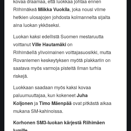
kovaa draamaa, että luokkaa johtaa ennen
Riihimäkeä
Miikka Vuokila
, joka nousi viime
hetkien ulosajojen johdosta kolmannelta sijalta
aina luokan ykköseksi.
Luokan kaksi edellistä Suomen mestaruutta
voittanut
Ville Hautamäki
on
Riihimäellä ylivoimainen voittajasuosikki, mutta
Rovaniemen keskeytyksen myötä plakkariin on
saatava myös varmoja pisteitä ilman turhia
riskejä.
Luokkaan saadaan myös kaksi kovaa
paluumuuttajaa, kun kokeneet
Juha
Koljonen
ja
Timo Mäenpää
ovat pitkästä aikaa
mukana SM-kahinoissa.
Korhonen SM3-luokan kärjestä Riihimäen
lumille