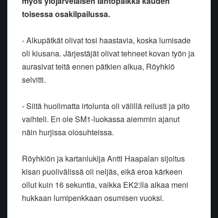
myös ylöjärveläisen lähtöpaikka kauden
toisessa osakilpailussa.
- Alkupätkät olivat tosi haastavia, koska lumisade
oli kiusana.
Järjestäjät olivat tehneet kovan työn ja
aurasivat teitä ennen pätkien
alkua, Röyhkiö
selvitti.
- Siitä huolimatta irtolunta oli välillä reilusti ja pito
vaihteli. En
ole SM1-luokassa aiemmin ajanut
näin hurjissa olosuhteissa.
Röyhkiön ja kartanlukija Antti Haapalan sijoitus
kisan puolivälissä oli
neljäs, eikä eroa kärkeen
ollut kuin 16 sekuntia, vaikka EK2:lla aikaa
meni
hukkaan lumipenkkaan osumisen vuoksi.