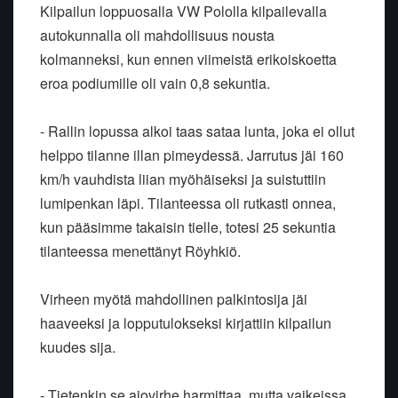
Kilpailun loppuosalla VW Pololla kilpailevalla
autokunnalla oli
mahdollisuus nousta
kolmanneksi, kun ennen viimeistä erikoiskoetta
eroa
podiumille oli vain 0,8 sekuntia.
- Rallin lopussa alkoi taas sataa lunta, joka ei ollut
helppo tilanne
illan pimeydessä. Jarrutus jäi 160
km/h vauhdista liian myöhäiseksi ja
suistuttiin
lumipenkan läpi. Tilanteessa oli rutkasti onnea,
kun
pääsimme takaisin tielle, totesi 25 sekuntia
tilanteessa menettänyt
Röyhkiö.
Virheen myötä mahdollinen palkintosija jäi
haaveeksi ja lopputulokseksi
kirjattiin kilpailun
kuudes sija.
- Tietenkin se ajovirhe harmittaa, mutta vaikeissa