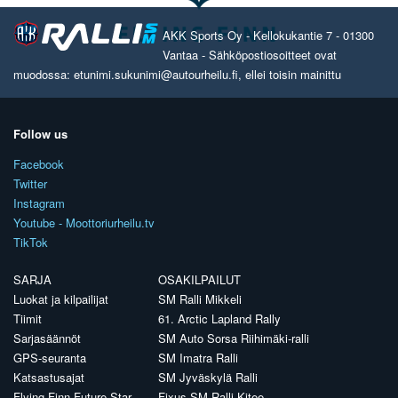
AKK Sports Oy - Kellokukantie 7 - 01300
Vantaa - Sähköpostiosoitteet ovat
muodossa: etunimi.sukunimi@autourheilu.fi, ellei toisin mainittu
Follow us
Facebook
Twitter
Instagram
Youtube - Moottoriurheilu.tv
TikTok
SARJA
OSAKILPAILUT
Luokat ja kilpailijat
SM Ralli Mikkeli
Tiimit
61. Arctic Lapland Rally
Sarjasäännöt
SM Auto Sorsa Riihimäki-ralli
GPS-seuranta
SM Imatra Ralli
Katsastusajat
SM Jyväskylä Ralli
Flying Finn Future Star
Fixus SM Ralli Kitee