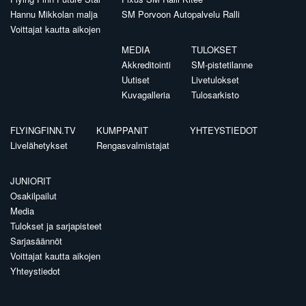
Hannu Mikkolan malja
SM Porvoon Autopalvelu Ralli
Voittajat kautta aikojen
MEDIA
TULOKSET
Akkreditointi
SM-pistetilanne
Uutiset
Livetulokset
Kuvagalleria
Tulosarkisto
FLYINGFINN.TV
KUMPPANIT
YHTEYSTIEDOT
Livelähetykset
Rengasvalmistajat
JUNIORIT
Osakilpailut
Media
Tulokset ja sarjapisteet
Sarjasäännöt
Voittajat kautta aikojen
Yhteystiedot