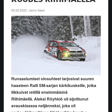
05.02.2022 / Jarno Saari
Runsaslumiset olosuhteet tarjosivat suuren
haasteen Ralli SM-sarjan kärkikuskeille, jotka
liikkuivat reitillä ensimmäisinä
Riihimäellä. Aleksi Röyhkiö oli sijoittunut
avauskisassa neljänneksi, joka oli