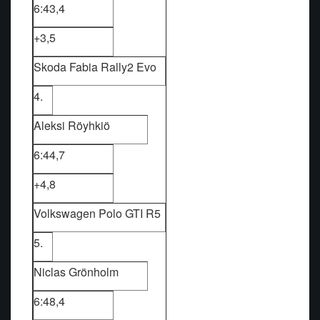
6:43,4
+3,5
Skoda Fabia Rally2 Evo
4.
Aleksi Röyhkiö
6:44,7
+4,8
Volkswagen Polo GTI R5
5.
Niclas Grönholm
6:48,4