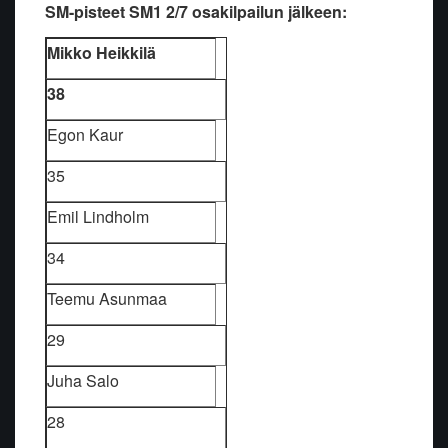
SM-pisteet SM1 2/7 osakilpailun jälkeen:
Mikko Heikkilä
38
Egon Kaur
35
Emil Lindholm
34
Teemu Asunmaa
29
Juha Salo
28