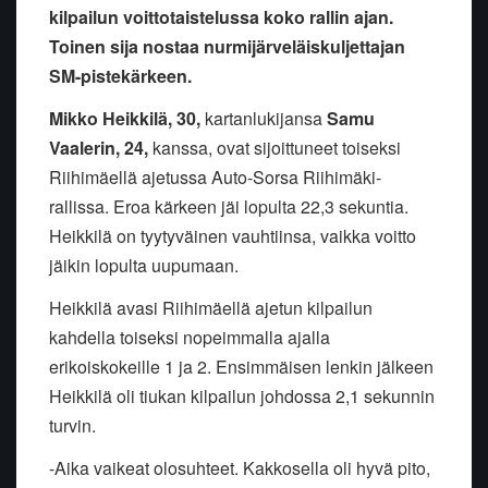
kilpailun voittotaistelussa koko rallin ajan.
Toinen sija nostaa nurmijärveläiskuljettajan
SM-pistekärkeen.
Mikko Heikkilä, 30,
kartanlukijansa
Samu
Vaalerin, 24,
kanssa, ovat sijoittuneet toiseksi
Riihimäellä ajetussa Auto-Sorsa Riihimäki-
rallissa. Eroa kärkeen jäi lopulta 22,3 sekuntia.
Heikkilä on tyytyväinen vauhtiinsa, vaikka voitto
jäikin lopulta uupumaan.
Heikkilä avasi Riihimäellä ajetun kilpailun
kahdella toiseksi nopeimmalla ajalla
erikoiskokeille 1 ja 2. Ensimmäisen lenkin jälkeen
Heikkilä oli tiukan kilpailun johdossa 2,1 sekunnin
turvin.
-Aika vaikeat olosuhteet. Kakkosella oli hyvä pito,