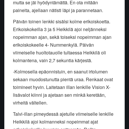
mutta se jäi hyödyntämättä. En ota mitään
paineita, ajellaan nätisti läpi ja parannetaan.
Päivän toinen lenkki sisälsi kolme erikoiskoetta.
Erikoiskokeilla 3 ja 5 Heikkilä ajoi neljänneksi
nopeimman ajan, sekä toiseksi nopeimman ajan
erikoiskokeelle 4- Nummenkylä. Päivän
viimeiselle huoltotauolle tultaessa Heikkilä oli
kolmantena, vain 2,7 sekuntia kärjestä.
-Kolmosella epäonnistuin, en saanut irtolumen
sekaan muodostunutta pientä uraa. Renkaat ovat
toimineet hyvin. Laitetaan illan lenkille Vision X-
lisävalot kiinni ja ajetaan sen minkä keretään,
virheitä vältellen.
Talvi-illan pimeydessä ajetulle viimeiselle lenkille
Heikkilä ajoi kolmanneksi nopeimmat ajat