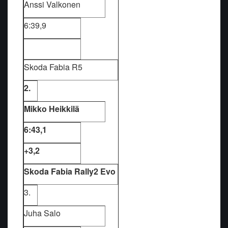
Anssi Valkonen
6:39,9
Skoda Fabia R5
2.
Mikko Heikkilä
6:43,1
+3,2
Skoda Fabia Rally2 Evo
3.
Juha Salo