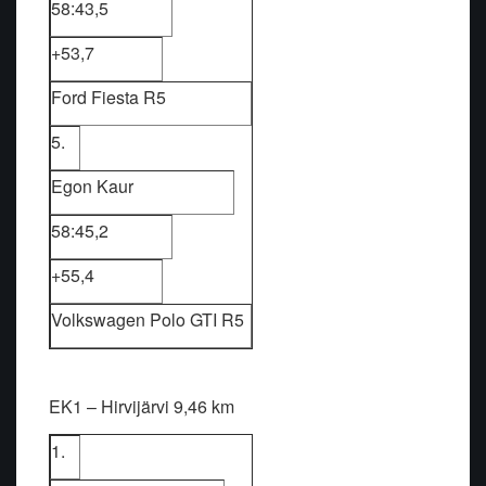
58:43,5
+53,7
Ford Fiesta R5
5.
Egon Kaur
58:45,2
+55,4
Volkswagen Polo GTI R5
EK1 – Hirvijärvi 9,46 km
1.