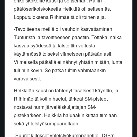
erikoiskokeille kuusi ja seitsemän. Rallin
päätöserikoiskokeella Heikkilä oli seitsemäs.
Lopputuloksena Riihimäeltä oli toinen sija.
-Tavoitteena meillä oli vauhdin kasvattaminen
Tunturista ja tavoitteeseen päästiin. Tottakai nälkä
kasvaa syödessä ja taisteltiin voitosta
käytännössä toiseksi viimeiseen pätkään asti.
Viimeisellä pätkällä ei nähnyt yhtään mitään, lunta
tuli niin kovin. Se pätkä tultiin vähintäänkin
varovaisesti.
Heikkilän kausi on lähtenyt tasaisesti käyntiin, ja
Riihimäeltä kotiin haetut, tärkeät SM-pisteet
nostavat nurmijärveläiskuljettajan SM-
pistekärkeen. Heikkilä haluaakin kiittää tiimiään
sekä yhteistyökumppaneitaan.
-Suuret kiitokset yhteistyökumppaneille, TGS:n